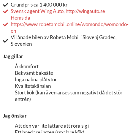
Grundpris ca 1 400 000 kr
Svensk agent Wing Auto, http://wingauto.se
Hemsida
https://www.robetamobil.online/womondo/womondo-
en
Vi lånade bilen av Robeta Mobil i Slovenj Gradec,
Slovenien
Jag gillar
Åkkomfort
Bekvämt baksäte
Inga nakna plåtytor
Kvalitetskänslan
Stort kök (kan även anses som negativt då det stör
entrén)
Jag önskar
Att den var lite lättare att röra sig i
Ett bredare insteg (smalare kök)