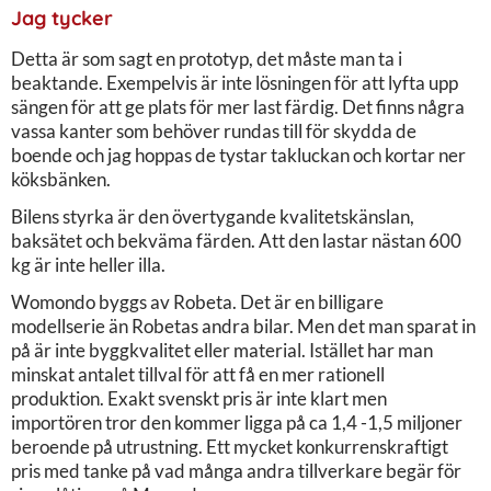
Jag tycker
Detta är som sagt en prototyp, det måste man ta i
beaktande. Exempelvis är inte lösningen för att lyfta upp
sängen för att ge plats för mer last färdig. Det finns några
vassa kanter som behöver rundas till för skydda de
boende och jag hoppas de tystar takluckan och kortar ner
köksbänken.
Bilens styrka är den övertygande kvalitetskänslan,
baksätet och bekväma färden. Att den lastar nästan 600
kg är inte heller illa.
Womondo byggs av Robeta. Det är en billigare
modellserie än Robetas andra bilar. Men det man sparat in
på är inte byggkvalitet eller material. Istället har man
minskat antalet tillval för att få en mer rationell
produktion. Exakt svenskt pris är inte klart men
importören tror den kommer ligga på ca 1,4 -1,5 miljoner
beroende på utrustning. Ett mycket konkurrenskraftigt
pris med tanke på vad många andra tillverkare begär för