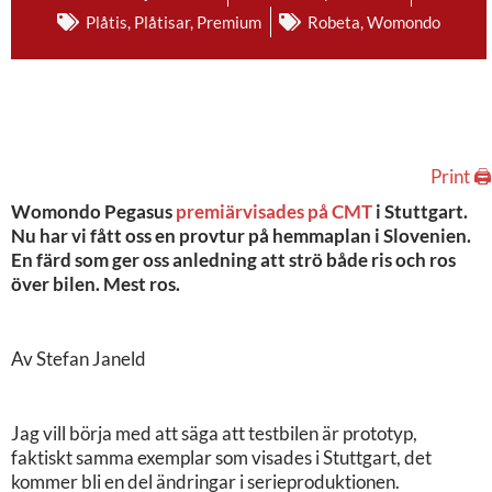
Plåtis
,
Plåtisar
,
Premium
Robeta
,
Womondo
Print 🖨
Womondo Pegasus
premiärvisades på CMT
i Stuttgart.
Nu har vi fått oss en provtur på hemmaplan i Slovenien.
En färd som ger oss anledning att strö både ris och ros
över bilen. Mest ros.
Av Stefan Janeld
Jag vill börja med att säga att testbilen är prototyp,
faktiskt samma exemplar som visades i Stuttgart, det
kommer bli en del ändringar i serieproduktionen.