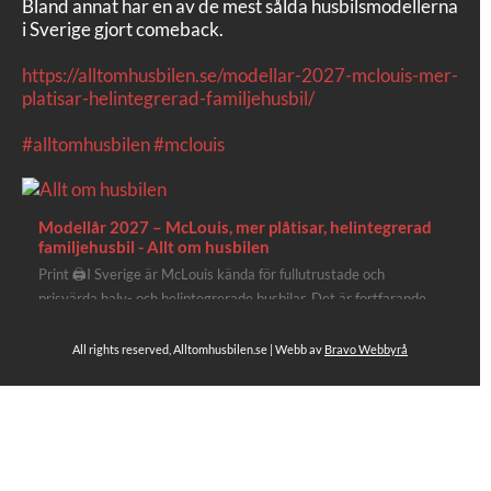
Bland annat har en av de mest sålda husbilsmodellerna
i Sverige gjort comeback.
https://alltomhusbilen.se/modellar-2027-mclouis-mer-
platisar-helintegrerad-familjehusbil/
#alltomhusbilen
#mclouis
Modellår 2027 – McLouis, mer plåtisar, helintegrerad
familjehusbil - Allt om husbilen
Print 🖨I Sverige är McLouis kända för fullutrustade och
prisvärda halv- och helintegrerade husbilar. Det är fortfarande
där de lägger mest krut. Men till 2027 får även deras
plåtisutbud lite extra kärlek med hela 3 nya utrustningsnivåer.
All rights reserved, Alltomhusbilen.se | Webb av
Bravo Webbyrå
Av Stefan Janeld Det vimlar inte direkt av husb...
Se hela på Facebook
Allt om husbilen