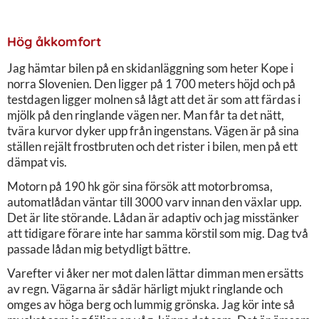
Hög åkkomfort
Jag hämtar bilen på en skidanläggning som heter Kope i
norra Slovenien. Den ligger på 1 700 meters höjd och på
testdagen ligger molnen så lågt att det är som att färdas i
mjölk på den ringlande vägen ner. Man får ta det nätt,
tvära kurvor dyker upp från ingenstans. Vägen är på sina
ställen rejält frostbruten och det rister i bilen, men på ett
dämpat vis.
Motorn på 190 hk gör sina försök att motorbromsa,
automatlådan väntar till 3000 varv innan den växlar upp.
Det är lite störande. Lådan är adaptiv och jag misstänker
att tidigare förare inte har samma körstil som mig. Dag två
passade lådan mig betydligt bättre.
Varefter vi åker ner mot dalen lättar dimman men ersätts
av regn. Vägarna är sådär härligt mjukt ringlande och
omges av höga berg och lummig grönska. Jag kör inte så