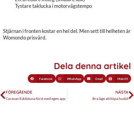
Tystare taklucka i motorvägstempo
Stjärnan i fronten kostar en hel del. Men sett till helheten är
Womondo prisvärd.
Dela denna artikel
Facebook
WhatsApp
Email
Utskrift
FÖREGÅENDE
NÄSTA
Caravan Eskilstuna först med egen app
Bra läge att köpa husbil