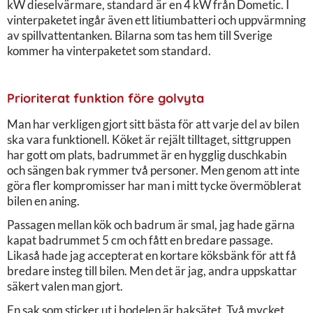
kW dieselvärmare, standard är en 4 kW från Dometic. I
vinterpaketet ingår även ett litiumbatteri och uppvärmning
av spillvattentanken. Bilarna som tas hem till Sverige
kommer ha vinterpaketet som standard.
Prioriterat funktion före golvyta
Man har verkligen gjort sitt bästa för att varje del av bilen
ska vara funktionell. Köket är rejält tilltaget, sittgruppen
har gott om plats, badrummet är en hygglig duschkabin
och sängen bak rymmer två personer. Men genom att inte
göra fler kompromisser har man i mitt tycke övermöblerat
bilen en aning.
Passagen mellan kök och badrum är smal, jag hade gärna
kapat badrummet 5 cm och fått en bredare passage.
Likaså hade jag accepterat en kortare köksbänk för att få
bredare insteg till bilen. Men det är jag, andra uppskattar
säkert valen man gjort.
En sak som sticker ut i bodelen är baksätet. Två mycket