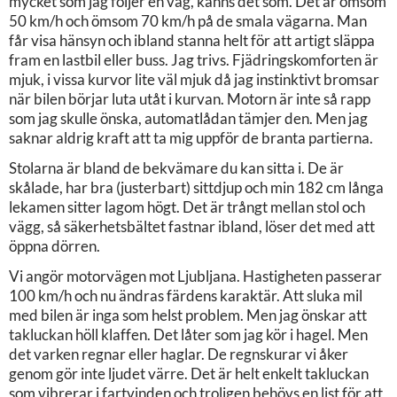
mycket som jag följer en våg, känns det som. Det är ömsom
50 km/h och ömsom 70 km/h på de smala vägarna. Man
får visa hänsyn och ibland stanna helt för att artigt släppa
fram en lastbil eller buss. Jag trivs. Fjädringskomforten är
mjuk, i vissa kurvor lite väl mjuk då jag instinktivt bromsar
när bilen börjar luta utåt i kurvan. Motorn är inte så rapp
som jag skulle önska, automatlådan tämjer den. Men jag
saknar aldrig kraft att ta mig uppför de branta partierna.
Stolarna är bland de bekvämare du kan sitta i. De är
skålade, har bra (justerbart) sittdjup och min 182 cm långa
lekamen sitter lagom högt. Det är trångt mellan stol och
vägg, så säkerhetsbältet fastnar ibland, löser det med att
öppna dörren.
Vi angör motorvägen mot Ljubljana. Hastigheten passerar
100 km/h och nu ändras färdens karaktär. Att sluka mil
med bilen är inga som helst problem. Men jag önskar att
takluckan höll klaffen. Det låter som jag kör i hagel. Men
det varken regnar eller haglar. De regnskurar vi åker
genom gör inte ljudet värre. Det är helt enkelt takluckan
som vibrerar i fartvinden och troligen behövs en list för att