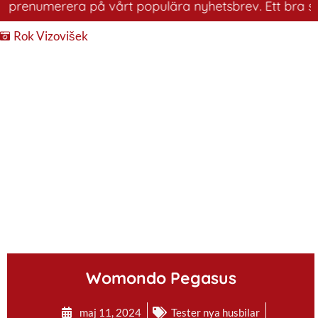
renumerera på vårt populära nyhetsbrev. Ett bra sätt at
Rok Vizovišek
.
Womondo Pegasus
maj 11, 2024
Tester nya husbilar