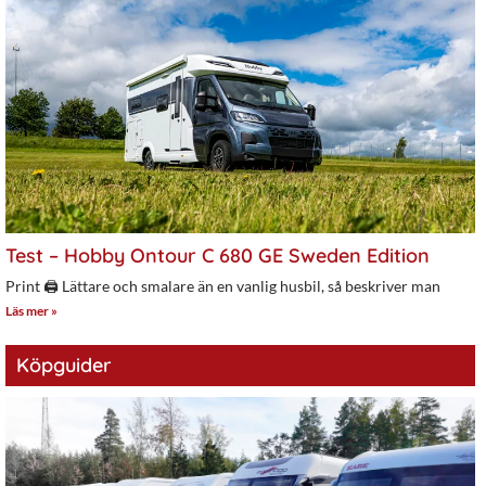
Test – Hobby Ontour C 680 GE Sweden Edition
Print 🖨 Lättare och smalare än en vanlig husbil, så beskriver man
Läs mer »
Köpguider