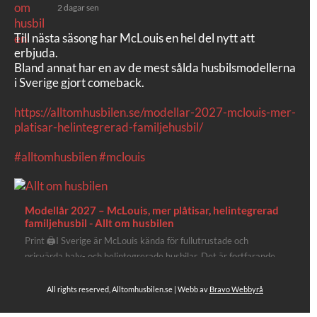
2 dagar sen
Till nästa säsong har McLouis en hel del nytt att
erbjuda.
Bland annat har en av de mest sålda husbilsmodellerna
i Sverige gjort comeback.
https://alltomhusbilen.se/modellar-2027-mclouis-mer-
platisar-helintegrerad-familjehusbil/
#alltomhusbilen
#mclouis
Modellår 2027 – McLouis, mer plåtisar, helintegrerad
familjehusbil - Allt om husbilen
Print 🖨I Sverige är McLouis kända för fullutrustade och
prisvärda halv- och helintegrerade husbilar. Det är fortfarande
där de lägger mest krut. Men till 2027 får även deras
plåtisutbud lite extra kärlek med hela 3 nya utrustningsnivåer.
All rights reserved, Alltomhusbilen.se | Webb av
Bravo Webbyrå
Av Stefan Janeld Det vimlar inte direkt av husb...