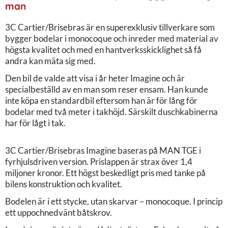
man
3C Cartier/Brisebras är en superexklusiv tillverkare som
bygger bodelar i monocoque och inreder med material av
högsta kvalitet och med en hantverksskicklighet så få
andra kan mäta sig med.
Den bil de valde att visa i år heter Imagine och är
specialbeställd av en man som reser ensam. Han kunde
inte köpa en standardbil eftersom han är för lång för
bodelar med två meter i takhöjd. Särskilt duschkabinerna
har för lågt i tak.
3C Cartier/Brisebras Imagine baseras på MAN TGE i
fyrhjulsdriven version. Prislappen är strax över 1,4
miljoner kronor. Ett högst beskedligt pris med tanke på
bilens konstruktion och kvalitet.
Bodelen är i ett stycke, utan skarvar – monocoque. I princip
ett uppochnedvänt båtskrov.