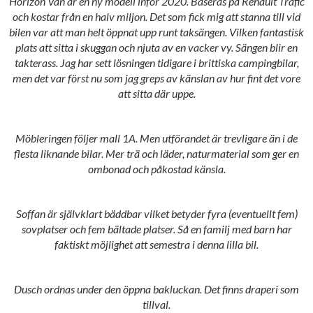
Horizon Van är en ny modell inför 2020. Baseras på Renault Trafic
och kostar från en halv miljon. Det som fick mig att stanna till vid
bilen var att man helt öppnat upp runt taksängen. Vilken fantastisk
plats att sitta i skuggan och njuta av en vacker vy. Sängen blir en
takterass. Jag har sett lösningen tidigare i brittiska campingbilar,
men det var först nu som jag greps av känslan av hur fint det vore
att sitta där uppe.
Möbleringen följer mall 1A. Men utförandet är trevligare än i de
flesta liknande bilar. Mer trä och läder, naturmaterial som ger en
ombonad och påkostad känsla.
Soffan är självklart bäddbar vilket betyder fyra (eventuellt fem)
sovplatser och fem bältade platser. Så en familj med barn har
faktiskt möjlighet att semestra i denna lilla bil.
Dusch ordnas under den öppna bakluckan. Det finns draperi som
tillval.