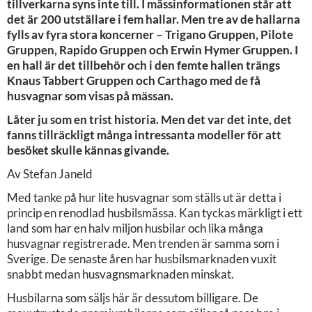
tillverkarna syns inte till. I mässinformationen står att
det är 200 utställare i fem hallar. Men tre av de hallarna
fylls av fyra stora koncerner – Trigano Gruppen, Pilote
Gruppen, Rapido Gruppen och Erwin Hymer Gruppen. I
en hall är det tillbehör och i den femte hallen trängs
Knaus Tabbert Gruppen och Carthago med de få
husvagnar som visas på mässan.
Låter ju som en trist historia. Men det var det inte, det
fanns tillräckligt många intressanta modeller för att
besöket skulle kännas givande.
Av Stefan Janeld
Med tanke på hur lite husvagnar som ställs ut är detta i
princip en renodlad husbilsmässa. Kan tyckas märkligt i ett
land som har en halv miljon husbilar och lika många
husvagnar registrerade. Men trenden är samma som i
Sverige. De senaste åren har husbilsmarknaden vuxit
snabbt medan husvagnsmarknaden minskat.
Husbilarna som säljs här är dessutom billigare. De