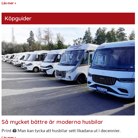
Läs mer »
Köpguider
Så mycket bättre är moderna husbilar
Print 🖨 Man kan tycka att husbilar sett likadana ut i decennier.
Läs mer »