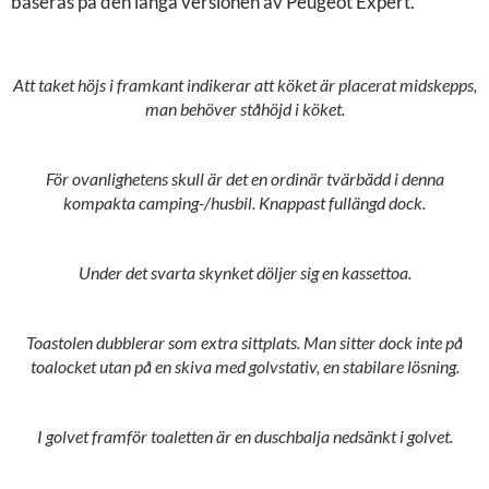
baseras på den långa versionen av Peugeot Expert.
Att taket höjs i framkant indikerar att köket är placerat midskepps,
man behöver ståhöjd i köket.
För ovanlighetens skull är det en ordinär tvärbädd i denna
kompakta camping-/husbil. Knappast fullängd dock.
Under det svarta skynket döljer sig en kassettoa.
Toastolen dubblerar som extra sittplats. Man sitter dock inte på
toalocket utan på en skiva med golvstativ, en stabilare lösning.
I golvet framför toaletten är en duschbalja nedsänkt i golvet.