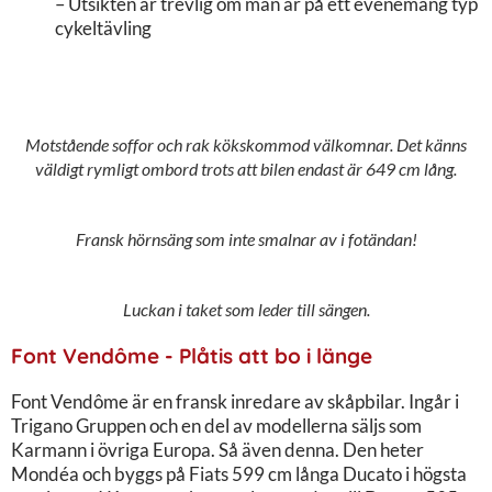
– Utsikten är trevlig om man är på ett evenemang typ
cykeltävling
Motstående soffor och rak kökskommod välkomnar. Det känns
väldigt rymligt ombord trots att bilen endast är 649 cm lång.
Fransk hörnsäng som inte smalnar av i fotändan!
Luckan i taket som leder till sängen.
Font Vendôme - Plåtis att bo i länge
Font Vendôme är en fransk inredare av skåpbilar. Ingår i
Trigano Gruppen och en del av modellerna säljs som
Karmann i övriga Europa. Så även denna. Den heter
Mondéa och byggs på Fiats 599 cm långa Ducato i högsta