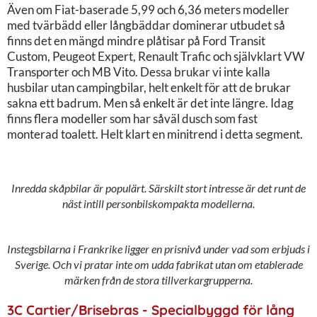
Även om Fiat-baserade 5,99 och 6,36 meters modeller
med tvärbädd eller långbäddar dominerar utbudet så
finns det en mängd mindre plåtisar på Ford Transit
Custom, Peugeot Expert, Renault Trafic och självklart VW
Transporter och MB Vito. Dessa brukar vi inte kalla
husbilar utan campingbilar, helt enkelt för att de brukar
sakna ett badrum. Men så enkelt är det inte längre. Idag
finns flera modeller som har såväl dusch som fast
monterad toalett. Helt klart en minitrend i detta segment.
Inredda skåpbilar är populärt. Särskilt stort intresse är det runt de
näst intill personbilskompakta modellerna.
Instegsbilarna i Frankrike ligger en prisnivå under vad som erbjuds i
Sverige. Och vi pratar inte om udda fabrikat utan om etablerade
märken från de stora tillverkargrupperna.
3C Cartier/Brisebras - Specialbyggd för lång