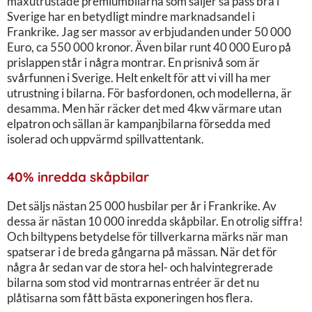
maxutrustade premiumbilarna som säljer så pass bra i
Sverige har en betydligt mindre marknadsandel i
Frankrike. Jag ser massor av erbjudanden under 50 000
Euro, ca 550 000 kronor. Även bilar runt 40 000 Euro på
prislappen står i några montrar. En prisnivå som är
svårfunnen i Sverige. Helt enkelt för att vi vill ha mer
utrustning i bilarna. För basfordonen, och modellerna, är
desamma. Men här räcker det med 4kw värmare utan
elpatron och sällan är kampanjbilarna försedda med
isolerad och uppvärmd spillvattentank.
40% inredda skåpbilar
Det säljs nästan 25 000 husbilar per år i Frankrike. Av
dessa är nästan 10 000 inredda skåpbilar. En otrolig siffra!
Och biltypens betydelse för tillverkarna märks när man
spatserar i de breda gångarna på mässan. När det för
några år sedan var de stora hel- och halvintegrerade
bilarna som stod vid montrarnas entréer är det nu
plåtisarna som fått bästa exponeringen hos flera.