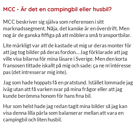
MCC - Är det en campingbil eller husbil?
MCC beskriver sig själva som referensen i sitt
marknadssegment. Nåja, det kanske är en överdrift. Men
nog är de ganska fiffiga på att möblera små transportbilar.
Lite märkligt var att de kastade ut mig ur deras monter för
att jag tog bilder på deras fordon… Jag förklarade att jag
ville visa bilarna för mina läsare i Sverige. Men den korta
fransosen tittade iskallt på mig och sade: ça ne m’intéresse
pas (det intresserar mig inte).
Jag som hade hoppats få en pratstund. Istället lommade jag
iväg utan att få varken svar på mina frågor eller att jag
kunde berömma honom för hans fina bil.
Hur som helst hade jag redan tagit mina bilder så jag kan
visa denna lilla pärla som balanserar mellan att vara en
campingbil och liten husbil.