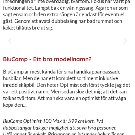
Inredningen är inte överdådig, tvärtom. Fokus har varit på
funktionalitet. Längst bak en våningssäng. Ägaren är som
sagt ensam och den extra sängen är endast för eventuell
gäst. Genom att avstå dubbelsäng har badrummet och
köket tillåtits bre ut sig.
BluCamp - Ett bra modellnamn?
BluCamp är mest kända för sina handikappanpassade
husbilar. Men de har ett komplett sortiment inklusive
inredd skåpbil. Den heter Optimist och först tyckte jag det
var ett positivt namn. Men sedan slog det mig att det kan
tolkas tvärtom. Att man ska vara en optimist för att våga
köpa den…
BluCamp Optimist 100 Max är 599 cm kort. Två
dubbelsängar bak ger möjlighet att sova fyra personer.
Utförandet är enkelt. Prislappen en bit under halvmiljonen.