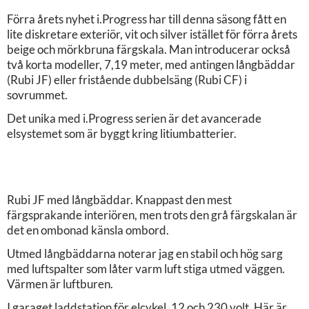
Förra årets nyhet i.Progress har till denna säsong fått en
lite diskretare exteriör, vit och silver istället för förra årets
beige och mörkbruna färgskala. Man introducerar också
två korta modeller, 7,19 meter, med antingen långbäddar
(Rubi JF) eller fristående dubbelsäng (Rubi CF) i
sovrummet.
Det unika med i.Progress serien är det avancerade
elsystemet som är byggt kring litiumbatterier.
Rubi JF med långbäddar. Knappast den mest
färgsprakande interiören, men trots den grå färgskalan är
det en ombonad känsla ombord.
Utmed långbäddarna noterar jag en stabil och hög sarg
med luftspalter som låter varm luft stiga utmed väggen.
Värmen är luftburen.
I garaget laddstation för elcykel. 12 och 230 volt. Här är