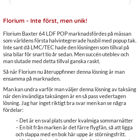
Florium - Inte först, men unik!
Florium Baxter 64 LDF POP marknadsfördes på mässan
som världens första halvintegrerade husbil med popup tak.
Inte sant då LMC/TEC hade den lösningen som tillval på
sina bilar för snart tio år sedan. Men succén uteblev och
man slutade med detta tillval ganska raskt.
Så när Florium nu återuppfinner denna lösning är man
ensamma på marknaden.
Man kan undra varför man väljer denna lösning av taksäng
när den invändiga taksängen är en så pass vedertagen
lösning. Jag har inget riktigt bra svar men kan se några
fördelar:
– Det är en sval plats under kvalmiga sommarnätter
– En bit från marken är det färre flygfän, så att ligga
och slappa med en bok här uppe är störningsfritt.