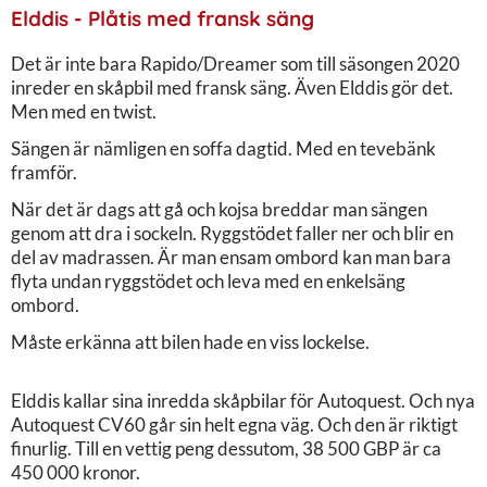
Elddis - Plåtis med fransk säng
Det är inte bara Rapido/Dreamer som till säsongen 2020
inreder en skåpbil med fransk säng. Även Elddis gör det.
Men med en twist.
Sängen är nämligen en soffa dagtid. Med en tevebänk
framför.
När det är dags att gå och kojsa breddar man sängen
genom att dra i sockeln. Ryggstödet faller ner och blir en
del av madrassen. Är man ensam ombord kan man bara
flyta undan ryggstödet och leva med en enkelsäng
ombord.
Måste erkänna att bilen hade en viss lockelse.
Elddis kallar sina inredda skåpbilar för Autoquest. Och nya
Autoquest CV60 går sin helt egna väg. Och den är riktigt
finurlig. Till en vettig peng dessutom, 38 500 GBP är ca
450 000 kronor.