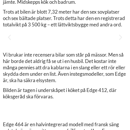
jämte. Midskepps kök och badrum.
Trots at bilen är blott 7,32 meter har den sex sovplatser
och sex bältade platser. Trots detta har den en registrerad
totalvikt på 3 500 kg – ett lättviktsbygge med andra ord.
Vi brukar inte recensera bilar som står på mässor. Men så
här borde det aldrig få se ut i en husbil. Det kostar inte
många pennies att dra kablarna i en slang eller ett rör eller
skydda dem under en list. Även instegsmodeller, som Edge
är, ska ha säkra elsystem.
Bilden är tagen i underskåpet i köket på Edge 412, där
köksgeråd ska förvaras.
Edge 464 är en halvintegrerad modell med fransk säng