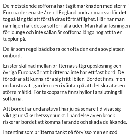
De motstående sofforna har tagit marknaden med storm i
Europa de senaste åren. I England undrar man varför det
tog så lång tid att förstå dras förträfflighet. Här har man
nämligen haft dessa soffor i alla tider. Man kallar lösningen
för lounge och inte sällan är sofforna långa nog att ta en
tupplur på.
De är som regel bäddbara och ofta den enda sovplatsen
ombord.
En stor skillnad mellan britternas sittgruppslösning och
övriga Europas är att britterna inte har ett fast bord. De
föredrar att kunna röra sig fritt i bilen. Bordet finns, men
undanstuvat i garderoben i väntan på att det ska ätas en
större måltid. För tekopparna finns hyllor i anslutning till
sofforna.
Att bordet är undanstuvat har ju på senare tid visat sig
viktigt ur säkerhetssynpunkt. I händelse av en krock
riskerar bordet att komma farande och skada de åkande.
Ingenting som britterna tänkt på förvisso men en god