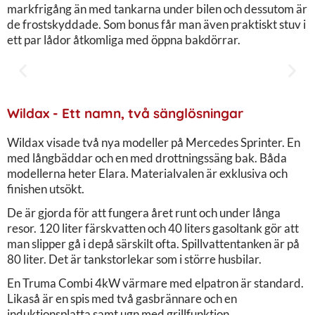
markfrigång än med tankarna under bilen och dessutom är
de frostskyddade. Som bonus får man även praktiskt stuv i
ett par lådor åtkomliga med öppna bakdörrar.
Wildax - Ett namn, två sänglösningar
Wildax visade två nya modeller på Mercedes Sprinter. En
med långbäddar och en med drottningssäng bak. Båda
modellerna heter Elara. Materialvalen är exklusiva och
finishen utsökt.
De är gjorda för att fungera året runt och under långa
resor. 120 liter färskvatten och 40 liters gasoltank gör att
man slipper gå i depå särskilt ofta. Spillvattentanken är på
80 liter. Det är tankstorlekar som i större husbilar.
En Truma Combi 4kW värmare med elpatron är standard.
Likaså är en spis med två gasbrännare och en
induktionsplatta samt ugn med grillfunktion.