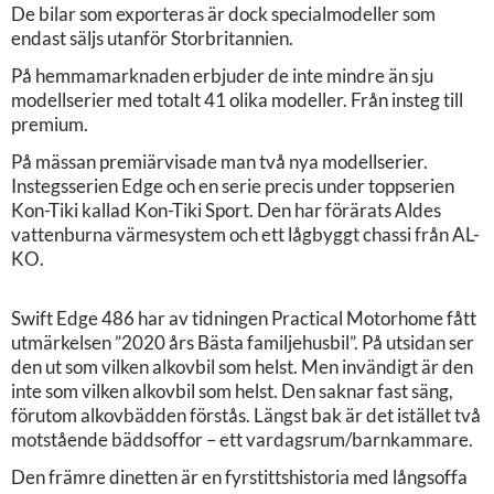
De bilar som exporteras är dock specialmodeller som
endast säljs utanför Storbritannien.
På hemmamarknaden erbjuder de inte mindre än sju
modellserier med totalt 41 olika modeller. Från insteg till
premium.
På mässan premiärvisade man två nya modellserier.
Instegsserien Edge och en serie precis under toppserien
Kon-Tiki kallad Kon-Tiki Sport. Den har förärats Aldes
vattenburna värmesystem och ett lågbyggt chassi från AL-
KO.
Swift Edge 486 har av tidningen Practical Motorhome fått
utmärkelsen ”2020 års Bästa familjehusbil”. På utsidan ser
den ut som vilken alkovbil som helst. Men invändigt är den
inte som vilken alkovbil som helst. Den saknar fast säng,
förutom alkovbädden förstås. Längst bak är det istället två
motstående bäddsoffor – ett vardagsrum/barnkammare.
Den främre dinetten är en fyrstittshistoria med långsoffa