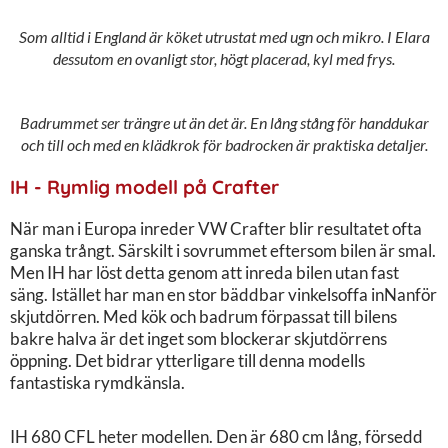
Som alltid i England är köket utrustat med ugn och mikro. I Elara
dessutom en ovanligt stor, högt placerad, kyl med frys.
Badrummet ser trängre ut än det är. En lång stång för handdukar
och till och med en klädkrok för badrocken är praktiska detaljer.
IH - Rymlig modell på Crafter
När man i Europa inreder VW Crafter blir resultatet ofta
ganska trångt. Särskilt i sovrummet eftersom bilen är smal.
Men IH har löst detta genom att inreda bilen utan fast
säng. Istället har man en stor bäddbar vinkelsoffa inNanför
skjutdörren. Med kök och badrum förpassat till bilens
bakre halva är det inget som blockerar skjutdörrens
öppning. Det bidrar ytterligare till denna modells
fantastiska rymdkänsla.
IH 680 CFL heter modellen. Den är 680 cm lång, försedd