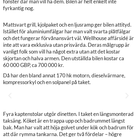
fönster där man vill ha dem. Bilen är helt enkelt inte
fyrkantig nog.
Mattsvart grill, kjolpaket och en ljusramp ger bilen attityd.
Istället för aluminiumfälgar har man valt svarta plåtfälgar
och det fungerar förvånansvärt väl. Wellhouse affärsidé är
inte att vara exklusiva utan prisvärda. Deras målgrupp är
vanligt folk som vill ha något extra utan att det kostar
skjortan och halva armen. Den utställda bilen kostar ca
60 000 GBP, ca 700 000 kr.
Då har den bland annat 170 hk motorn, dieselvärmare,
kompressorkyl och en solpanel på taket.
Fyra kaptenstolar utgör dinetten. I taket en längsmonterad
taksäng. Köket är en trappa upp och badrummet längst
bak. Man har valt att höja golvet under kök och badrum för
att där rymma tankarna. Det ger två fördelar – högre