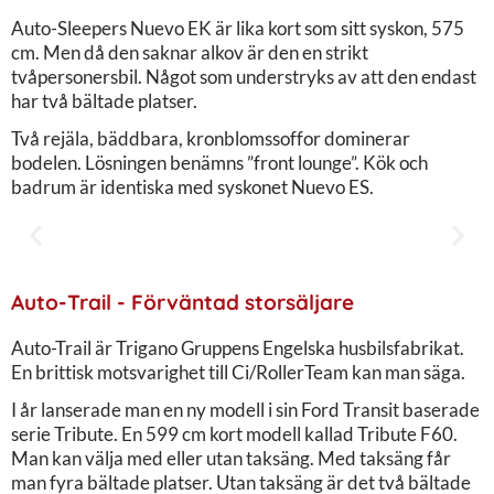
Auto-Sleepers Nuevo EK är lika kort som sitt syskon, 575
cm. Men då den saknar alkov är den en strikt
tvåpersonersbil. Något som understryks av att den endast
har två bältade platser.
Två rejäla, bäddbara, kronblomssoffor dominerar
bodelen. Lösningen benämns ”front lounge”. Kök och
badrum är identiska med syskonet Nuevo ES.
Auto-Trail - Förväntad storsäljare
Auto-Trail är Trigano Gruppens Engelska husbilsfabrikat.
En brittisk motsvarighet till Ci/RollerTeam kan man säga.
I år lanserade man en ny modell i sin Ford Transit baserade
serie Tribute. En 599 cm kort modell kallad Tribute F60.
Man kan välja med eller utan taksäng. Med taksäng får
man fyra bältade platser. Utan taksäng är det två bältade