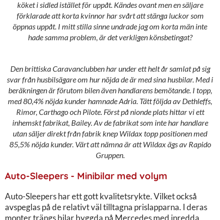
köket i sidled istället för uppåt. Kändes ovant men en säljare
förklarade att korta kvinnor har svårt att stänga luckor som
öppnas uppåt. I mitt stilla sinne undrade jag om korta män inte
hade samma problem, är det verkligen könsbetingat?
Den brittiska Caravanclubben har under ett helt år samlat på sig
svar från husbilsägare om hur nöjda de är med sina husbilar. Med i
beräkningen är förutom bilen även handlarens bemötande. I topp,
med 80,4% nöjda kunder hamnade Adria. Tätt följda av Dethleffs,
Rimor, Carthago och Pilote. Först på nionde plats hittar vi ett
inhemskt fabrikat, Bailey. Av de fabrikat som inte har handlare
utan säljer direkt från fabrik knep Wildax topp positionen med
85,5% nöjda kunder. Värt att nämna är att Wildax ägs av Rapido
Gruppen.
Auto-Sleepers - Minibilar med volym
Auto-Sleepers har ett gott kvalitetsrykte. Vilket också
avspeglas på de relativt väl tilltagna prislapparna. I deras
monter trängs bilar byggda på Mercedes med inredda