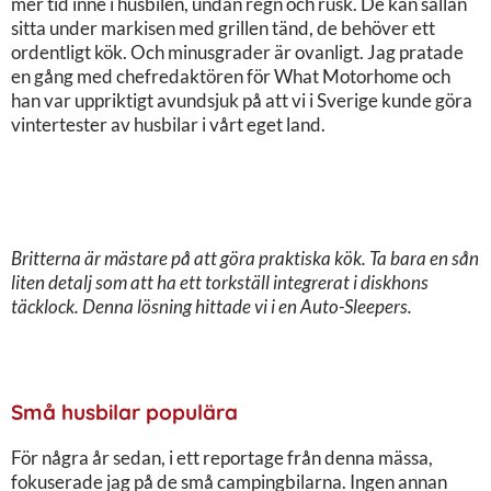
mer tid inne i husbilen, undan regn och rusk. De kan sällan
sitta under markisen med grillen tänd, de behöver ett
ordentligt kök. Och minusgrader är ovanligt. Jag pratade
en gång med chefredaktören för What Motorhome och
han var uppriktigt avundsjuk på att vi i Sverige kunde göra
vintertester av husbilar i vårt eget land.
Britterna är mästare på att göra praktiska kök. Ta bara en sån
liten detalj som att ha ett torkställ integrerat i diskhons
täcklock. Denna lösning hittade vi i en Auto-Sleepers.
Små husbilar populära
För några år sedan, i ett reportage från denna mässa,
fokuserade jag på de små campingbilarna. Ingen annan