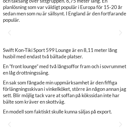
och taksäng över sittgruppen. 6,75 meter lång. En
planlösning som var väldigt populär i Europa för 15-20 år
sedan men som nu är sällsynt. I England är den fortfarande
populär.
Swift Kon-Tiki Sport 599 Lounge är en 8,11 meter lång
husbil med endast två bältade platser.
En ”front lounge” med två långsoffor fram och i sovrummet
en låg drottningssäng.
En sak som fångade min uppmärksamhet är den fiffiga
förlängningsskivan i vinkelköket, större än någon annan jag
sett. Blir möjlig tack vare at soffan på kökssidan inte har
bälte som kräver en skottväg.
En modell som faktiskt skulle kunna säljas på export.