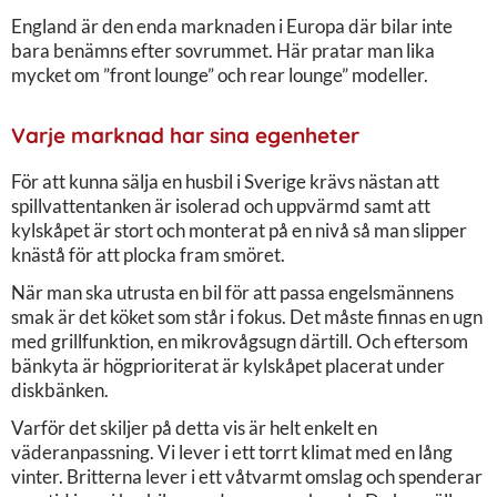
England är den enda marknaden i Europa där bilar inte
bara benämns efter sovrummet. Här pratar man lika
mycket om ”front lounge” och rear lounge” modeller.
Varje marknad har sina egenheter
För att kunna sälja en husbil i Sverige krävs nästan att
spillvattentanken är isolerad och uppvärmd samt att
kylskåpet är stort och monterat på en nivå så man slipper
knästå för att plocka fram smöret.
När man ska utrusta en bil för att passa engelsmännens
smak är det köket som står i fokus. Det måste finnas en ugn
med grillfunktion, en mikrovågsugn därtill. Och eftersom
bänkyta är högprioriterat är kylskåpet placerat under
diskbänken.
Varför det skiljer på detta vis är helt enkelt en
väderanpassning. Vi lever i ett torrt klimat med en lång
vinter. Britterna lever i ett våtvarmt omslag och spenderar