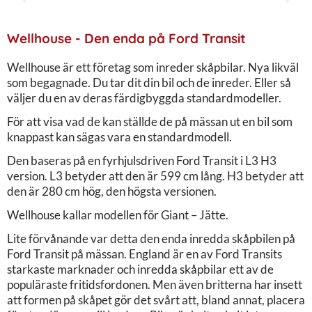
Wellhouse - Den enda på Ford Transit
Wellhouse är ett företag som inreder skåpbilar. Nya likväl
som begagnade. Du tar dit din bil och de inreder. Eller så
väljer du en av deras färdigbyggda standardmodeller.
För att visa vad de kan ställde de på mässan ut en bil som
knappast kan sägas vara en standardmodell.
Den baseras på en fyrhjulsdriven Ford Transit i L3 H3
version. L3 betyder att den är 599 cm lång. H3 betyder att
den är 280 cm hög, den högsta versionen.
Wellhouse kallar modellen för Giant – Jätte.
Lite förvånande var detta den enda inredda skåpbilen på
Ford Transit på mässan. England är en av Ford Transits
starkaste marknader och inredda skåpbilar ett av de
populäraste fritidsfordonen. Men även britterna har insett
att formen på skåpet gör det svårt att, bland annat, placera