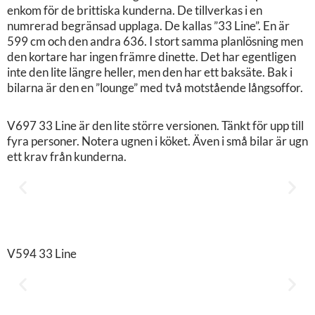
enkom för de brittiska kunderna. De tillverkas i en
numrerad begränsad upplaga. De kallas ”33 Line”. En är
599 cm och den andra 636. I stort samma planlösning men
den kortare har ingen främre dinette. Det har egentligen
inte den lite längre heller, men den har ett baksäte. Bak i
bilarna är den en ”lounge” med två motstående långsoffor.
V697 33 Line är den lite större versionen. Tänkt för upp till
fyra personer. Notera ugnen i köket. Även i små bilar är ugn
ett krav från kunderna.
V594 33 Line