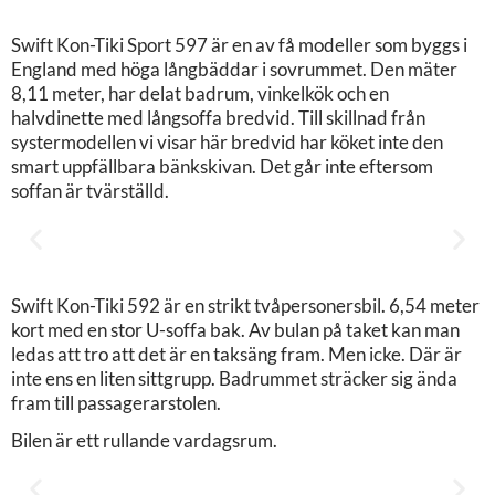
Swift Kon-Tiki Sport 597 är en av få modeller som byggs i
England med höga långbäddar i sovrummet. Den mäter
8,11 meter, har delat badrum, vinkelkök och en
halvdinette med långsoffa bredvid. Till skillnad från
systermodellen vi visar här bredvid har köket inte den
smart uppfällbara bänkskivan. Det går inte eftersom
soffan är tvärställd.
Swift Kon-Tiki 592 är en strikt tvåpersonersbil. 6,54 meter
kort med en stor U-soffa bak. Av bulan på taket kan man
ledas att tro att det är en taksäng fram. Men icke. Där är
inte ens en liten sittgrupp. Badrummet sträcker sig ända
fram till passagerarstolen.
Bilen är ett rullande vardagsrum.