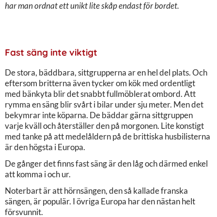
har man ordnat ett unikt lite skåp endast för bordet.
Fast säng inte viktigt
De stora, bäddbara, sittgrupperna ar en hel del plats. Och
eftersom britterna även tycker om kök med ordentligt
med bänkyta blir det snabbt fullmöblerat ombord. Att
rymma en säng blir svårt i bilar under sju meter. Men det
bekymrar inte köparna. De bäddar gärna sittgruppen
varje kväll och återställer den på morgonen. Lite konstigt
med tanke på att medelåldern på de brittiska husbilisterna
är den högsta i Europa.
De gånger det finns fast säng är den låg och därmed enkel
att komma i och ur.
Noterbart är att hörnsängen, den så kallade franska
sängen, är populär. I övriga Europa har den nästan helt
försvunnit.