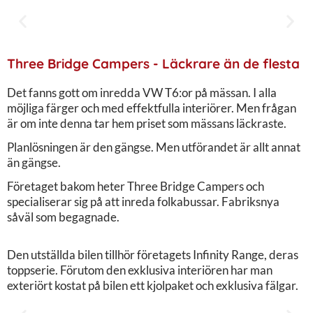
Three Bridge Campers - Läckrare än de flesta
Det fanns gott om inredda VW T6:or på mässan. I alla
möjliga färger och med effektfulla interiörer. Men frågan
är om inte denna tar hem priset som mässans läckraste.
Planlösningen är den gängse. Men utförandet är allt annat
än gängse.
Företaget bakom heter Three Bridge Campers och
specialiserar sig på att inreda folkabussar. Fabriksnya
såväl som begagnade.
Den utställda bilen tillhör företagets Infinity Range, deras
toppserie. Förutom den exklusiva interiören har man
exteriört kostat på bilen ett kjolpaket och exklusiva fälgar.