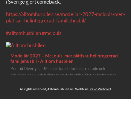
i Sverige gjort comeback.
https://alltomhusbilen.se/modellar-2027-mclouis-mer-
platisar-helintegrerad-familjehusbil/
#alltomhusbilen
#mclouis
Modellår 2027 – McLouis, mer plåtisar, helintegrerad
familjehusbil - Allt om husbilen
Print 🖨I Sverige är McLouis kända för fullutrustade och
prisvärda halv- och helintegrerade husbilar. Det är fortfarande
där de lägger mest krut. Men till 2027 får även deras
plåtisutbud lite extra kärlek med hela 3 nya utrustningsnivåer.
All rights reserved, Alltomhusbilen.se | Webb av
Bravo Webbyrå
Av Stefan Janeld Det vimlar inte direkt av husb...
Se hela på Facebook
Allt om husbilen
2 dagar sen