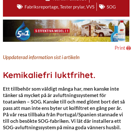
Fabriksreportage
,
Tester prylar
,
VVS
SOG
Print 🖨
Uppdaterad information sist i artikeln
Kemikaliefri luktfrihet.
Ett tillbehör som väldigt många har, men kanske inte
tänker så mycket på är avluftningssystemet för
toatanken – SOG. Kanske till och med glömt bort det så
pass att man inte ens byter ut kolfiltret en gång per år.
På vår resa tillbaka från Portugal/Spanien stannade vi
till och besökte SOG-fabriken. Vi lät där installera ett
SOG-avluftningssystem på mina goda vänners husbil.