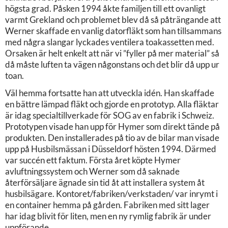
högsta grad. Påsken 1994 åkte familjen till ett ovanligt
varmt Grekland och problemet blev då så påträngande att
Werner skaffade en vanlig datorfläkt som han tillsammans
med några slangar lyckades ventilera toakassetten med.
Orsaken är helt enkelt att när vi ”fyller på mer material” så
då måste luften ta vägen någonstans och det blir då upp ur
toan.
Väl hemma fortsatte han att utveckla idén. Han skaffade
en bättre lämpad fläkt och gjorde en prototyp. Alla fläktar
är idag specialtillverkade för SOG av en fabrik i Schweiz.
Prototypen visade han upp för Hymer som direkt tände på
produkten. Den installerades på tio av de bilar man visade
upp på Husbilsmässan i Düsseldorf hösten 1994. Därmed
var succén ett faktum. Första året köpte Hymer
avluftningssystem och Werner som då saknade
återförsäljare ägnade sin tid åt att installera system åt
husbilsägare. Kontoret/fabriken/verkstaden/ var inrymt i
en container hemma på gården. Fabriken med sitt lager
har idag blivit för liten, men en ny rymlig fabrik är under
uppförande.