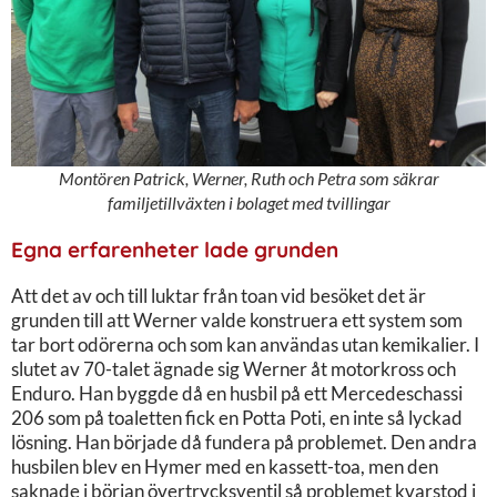
Montören Patrick, Werner, Ruth och Petra som säkrar
familjetillväxten i bolaget med tvillingar
Egna erfarenheter lade grunden
Att det av och till luktar från toan vid besöket det är
grunden till att Werner valde konstruera ett system som
tar bort odörerna och som kan användas utan kemikalier. I
slutet av 70-talet ägnade sig Werner åt motorkross och
Enduro. Han byggde då en husbil på ett Mercedeschassi
206 som på toaletten fick en Potta Poti, en inte så lyckad
lösning. Han började då fundera på problemet. Den andra
husbilen blev en Hymer med en kassett-toa, men den
saknade i början övertrycksventil så problemet kvarstod i