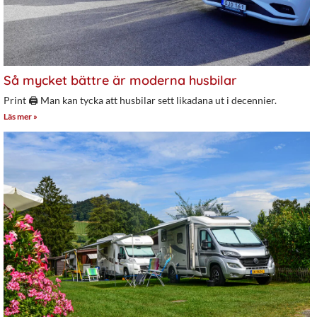
Så mycket bättre är moderna husbilar
Print 🖨 Man kan tycka att husbilar sett likadana ut i decennier.
Läs mer »