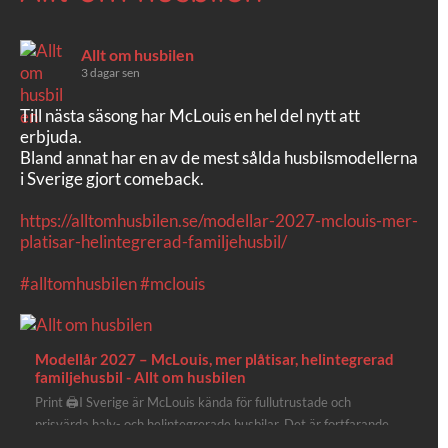
Allt om husbilen
3 dagar sen
Till nästa säsong har McLouis en hel del nytt att
erbjuda.
Bland annat har en av de mest sålda husbilsmodellerna
i Sverige gjort comeback.
https://alltomhusbilen.se/modellar-2027-mclouis-mer-
platisar-helintegrerad-familjehusbil/
#alltomhusbilen
#mclouis
Modellår 2027 – McLouis, mer plåtisar, helintegrerad
familjehusbil - Allt om husbilen
Print 🖨I Sverige är McLouis kända för fullutrustade och
prisvärda halv- och helintegrerade husbilar. Det är fortfarande
där de lägger mest krut. Men till 2027 får även deras