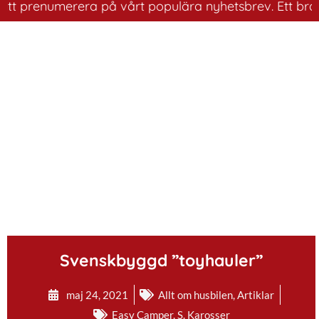
prenumerera på vårt populära nyhetsbrev. Ett bra sätt a
.
Svenskbyggd ”toyhauler”
maj 24, 2021
Allt om husbilen
,
Artiklar
Easy Camper
,
S. Karosser