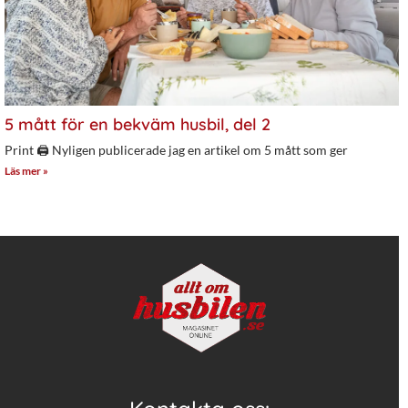
5 mått för en bekväm husbil, del 2
Print 🖨 Nyligen publicerade jag en artikel om 5 mått som ger
Läs mer »