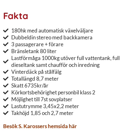
Fakta
180hk med automatisk växelväljare
Dubbeldin stereo med backkamera
3 passagerare + förare
Bränsletank 80 liter
Lastförmåga 1000kg utöver full vattentank, full
dieseltank samt chaufför och inredning
Vinterdäck på stålfälg
Totallängd 8,7 meter
Skatt 6735kr/år
Körkortsbehörighet personbil klass 2
Möjlighet till 7st sovplatser
Lastutrymme 3,45x2,2 meter
Takhöjd 1,85 och 2,7 meter
Besök S. Karossers hemsida här