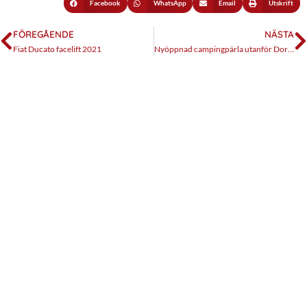
Facebook
WhatsApp
Email
Utskrift
FÖREGÅENDE
NÄSTA
Fiat Ducato facelift 2021
Nyöppnad campingpärla utanför Dorotea!