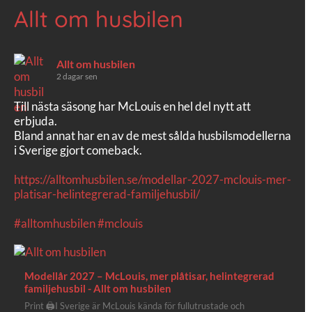
Allt om husbilen
Allt om husbilen
2 dagar sen
Till nästa säsong har McLouis en hel del nytt att
erbjuda.
Bland annat har en av de mest sålda husbilsmodellerna
i Sverige gjort comeback.
https://alltomhusbilen.se/modellar-2027-mclouis-mer-
platisar-helintegrerad-familjehusbil/
#alltomhusbilen
#mclouis
Modellår 2027 – McLouis, mer plåtisar, helintegrerad
familjehusbil - Allt om husbilen
Print 🖨I Sverige är McLouis kända för fullutrustade och