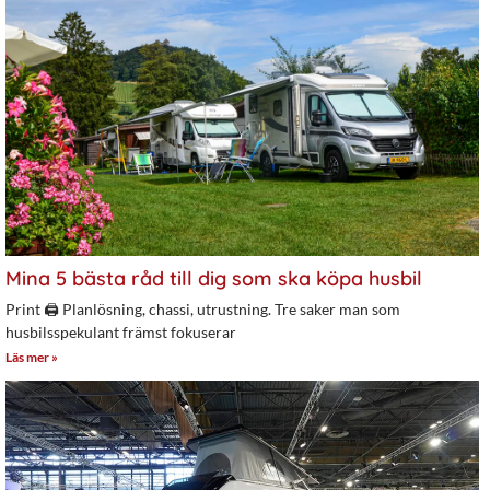
Mina 5 bästa råd till dig som ska köpa husbil
Print 🖨 Planlösning, chassi, utrustning. Tre saker man som
husbilsspekulant främst fokuserar
Läs mer »