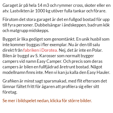
Garaget är på hela 14 m3 och rymmer cross, skoter eller en
atv. Lastvikten är 1000 kg utöver fulla tankar och förare.
Förutom det stora garaget är det en fullgod bostad för upp
till fyra personer. Dubbelsängar i ändskeppen, badrum kök
och matgrupp midskepps.
Bygget är lika gediget som genomtänkt. En unik husbil som
inte kommer byggas i fler exemplar. Nu är den till salu
direkt från
fabriken i Dorotea.
Nej, det är inte en Polar.
Bilen är byggd av S. Karosser som normalt bygger
campers vid namn Easy Camper. Och precis som deras
campers är bilen en fullfjädrad åretrunt bostad. Något
modellnamn finns inte. Men vi kan ju kalla den Easy Hauler.
Grafiken är minst sagt sparsmakad, med flit eftersom det
lämnar fältet fritt för ägaren att profilera sig eller sitt
företag.
Se mer i bildspelet nedan, klicka för större bilder.