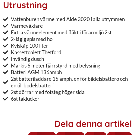
Utrustning
Vattenburen värme med Alde 3020 i alla utrymmen
Värmeväxlare
Extra värmeelement med fläkt i förarmiljö 2st
2-lågig spis med ho
Kylskåp 100 liter
Kassettoalett Thetford
Invändig dusch
Markis 6 meter fjärrstyrd med belysning
Batteri AGM 136amph
2st batteriladdare 15 amph, en för bildelsbattero och
en till bodelsbatteri
2st dörrar med fotsteg höger sida
6st takluckor
Dela denna artikel