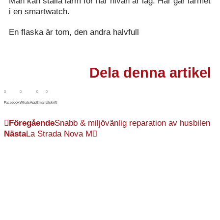
Man kan ställa larm för när nivån är låg. Här går larmet
i en smartwatch.
En flaska är tom, den andra halvfull
Dela denna artikel
Facebook
WhatsApp
Email
Utskrift
Föregående
Snabb & miljövänlig reparation av husbilen
Nästa
La Strada Nova M