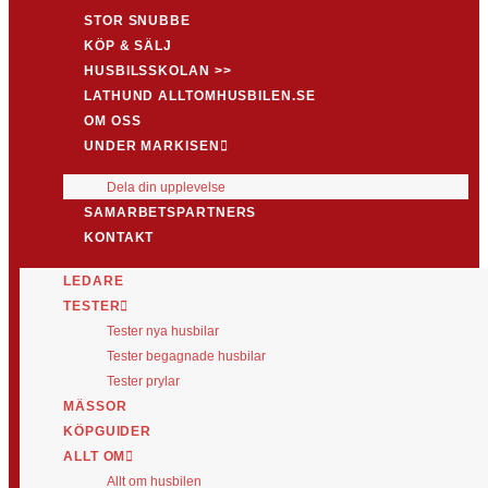
STOR SNUBBE
KÖP & SÄLJ
HUSBILSSKOLAN >>
LATHUND ALLTOMHUSBILEN.SE
OM OSS
UNDER MARKISEN
Dela din upplevelse
SAMARBETSPARTNERS
KONTAKT
LEDARE
TESTER
Tester nya husbilar
Tester begagnade husbilar
Tester prylar
MÄSSOR
KÖPGUIDER
ALLT OM
Allt om husbilen