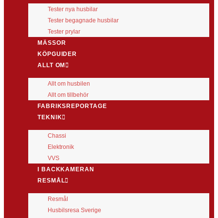
Tester nya husbilar
Tester begagnade husbilar
Tester prylar
MÄSSOR
KÖPGUIDER
ALLT OM
Allt om husbilen
Allt om tillbehör
FABRIKSREPORTAGE
TEKNIK
Chassi
Elektronik
VVS
I BACKKAMERAN
RESMÅL
Resmål
Husbilsresa Sverige