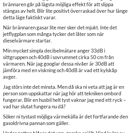
brännaren går på lägsta möjliga effekt för att slippa
stängas av helt. Blir lite positivt överraskad över hur länge
detta läge faktiskt varar.
När brännaren gasar lite mer sker det mjukt. Inte det
jetflygplan som många tycker det låter som när
dieselvärmare startar.
Min mycket simpla decibelmätare anger 33dB i
sittgruppen och 40dB i sovrummet cirka 50 cm från
värmaren. När jag googlar dessa nivåer är 30dB att
jämföra med en viskning och 40dB är vad ett kylskåp
avger.
Jag störs inte det minsta. Men då ska ni veta att jag är en
person som uppskattar när jag hör att tekniken ombord
fungerar. Blir en husbil helt tyst vaknar jag med ett ryck –
vad har slutat fungera nu då?
Söker ni tystast möjliga värmekälla är det fortfarande den
gasoldrivna pannan som gäller.