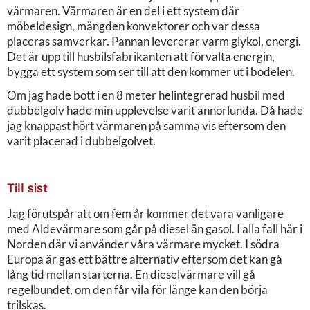
värmaren. Värmaren är en del i ett system där
möbeldesign, mängden konvektorer och var dessa
placeras samverkar. Pannan levererar varm glykol, energi.
Det är upp till husbilsfabrikanten att förvalta energin,
bygga ett system som ser till att den kommer ut i bodelen.
Om jag hade bott i en 8 meter helintegrerad husbil med
dubbelgolv hade min upplevelse varit annorlunda. Då hade
jag knappast hört värmaren på samma vis eftersom den
varit placerad i dubbelgolvet.
Till sist
Jag förutspår att om fem år kommer det vara vanligare
med Aldevärmare som går på diesel än gasol. I alla fall här i
Norden där vi använder våra värmare mycket. I södra
Europa är gas ett bättre alternativ eftersom det kan gå
lång tid mellan starterna. En dieselvärmare vill gå
regelbundet, om den får vila för länge kan den börja
trilskas.