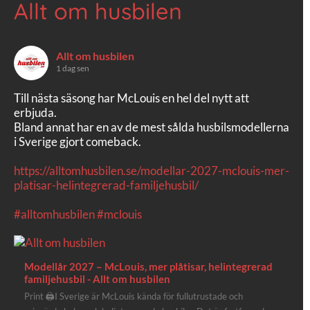
Allt om husbilen
Allt om husbilen
1 dag sen
Till nästa säsong har McLouis en hel del nytt att
erbjuda.
Bland annat har en av de mest sålda husbilsmodellerna
i Sverige gjort comeback.
https://alltomhusbilen.se/modellar-2027-mclouis-mer-
platisar-helintegrerad-familjehusbil/
#alltomhusbilen
#mclouis
Modellår 2027 – McLouis, mer plåtisar, helintegrerad
familjehusbil - Allt om husbilen
Print 🖨I Sverige är McLouis kända för fullutrustade och