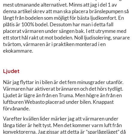
mest utmanande alternativet. Minns att jag i del 1 av
denna artikel skrev att man ska placera bränslepumpen så
långt från bodelen som möjligt för bästa ljudkomfort. En
plåtis är 100% bodel. Dessutom har man i detta fall
placerat värmaren under sängen bak. I ett utrymme med
ett stort hål rakt ut mot bodelen. Noll ljudisolering, snarare
tvärtom, värmaren är i praktiken monterad i en
ekokammare.
Ljudet
När jag flyttar in i bilen är det fem minusgrader utanför.
Värmaren har aktiverat brännaren och det hörs tydligt.
Ljudet är lägre än från en Truma. Men högre än från en
luftburen Webasto placerad under bilen. Knappast
förvånande.
Varefter kvällen lider märker jag att värmaren under
långa tider är helt tyst. Men det kommer varm luft från
konvektorerna. Jag gissar att detta är ”sparlågeläget” då