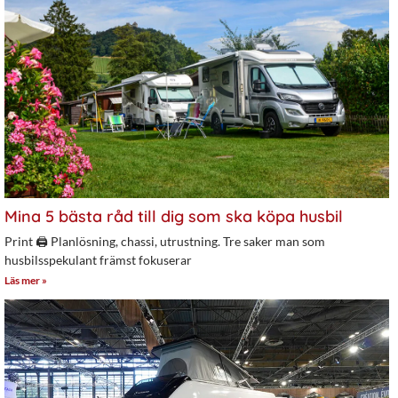
Mina 5 bästa råd till dig som ska köpa husbil
Print 🖨 Planlösning, chassi, utrustning. Tre saker man som
husbilsspekulant främst fokuserar
Läs mer »