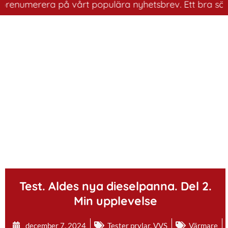
merera på vårt populära nyhetsbrev. Ett bra sätt att ha
.
Test. Aldes nya dieselpanna. Del 2.
Min upplevelse
december 7, 2024
Tester prylar
,
VVS
Värmare