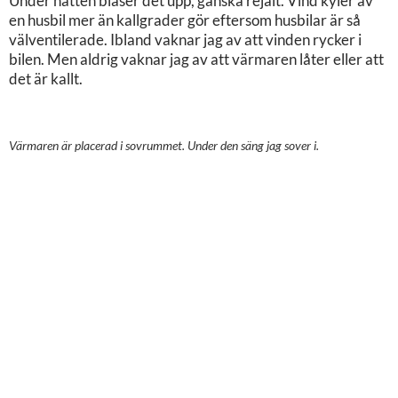
Under natten blåser det upp, ganska rejält. Vind kyler av
en husbil mer än kallgrader gör eftersom husbilar är så
välventilerade. Ibland vaknar jag av att vinden rycker i
bilen. Men aldrig vaknar jag av att värmaren låter eller att
det är kallt.
Värmaren är placerad i sovrummet. Under den säng jag sover i.