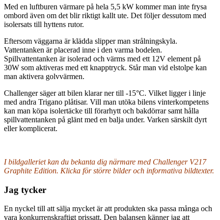
Med en luftburen värmare på hela 5,5 kW kommer man inte frysa
ombord även om det blir riktigt kallt ute. Det följer dessutom med
isolersats till hyttens rutor.
Eftersom väggarna är klädda slipper man strålningskyla.
Vattentanken är placerad inne i den varma bodelen.
Spillvattentanken är isolerad och värms med ett 12V element på
30W som aktiveras med ett knapptryck. Står man vid elstolpe kan
man aktivera golvvärmen.
Challenger säger att bilen klarar ner till -15°C. Vilket ligger i linje
med andra Trigano plåtisar. Vill man utöka bilens vinterkompetens
kan man köpa isolertäcke till förarhytt och bakdörrar samt hålla
spillvattentanken på glänt med en balja under. Varken särskilt dyrt
eller komplicerat.
I bildgalleriet kan du bekanta dig närmare med Challenger V217
Graphite Edition. Klicka för större bilder och informativa bildtexter.
Jag tycker
En nyckel till att sälja mycket är att produkten ska passa många och
vara konkurrenskraftigt prissatt. Den balansen känner jag att