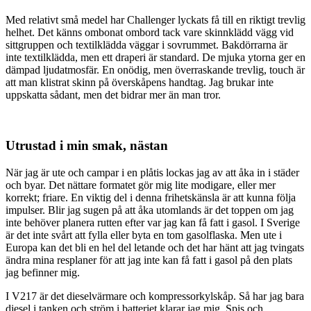
Med relativt små medel har Challenger lyckats få till en riktigt trevlig
helhet. Det känns ombonat ombord tack vare skinnklädd vägg vid
sittgruppen och textilklädda väggar i sovrummet. Bakdörrarna är
inte textilklädda, men ett draperi är standard. De mjuka ytorna ger en
dämpad ljudatmosfär. En onödig, men överraskande trevlig, touch är
att man klistrat skinn på överskåpens handtag. Jag brukar inte
uppskatta sådant, men det bidrar mer än man tror.
Utrustad i min smak, nästan
När jag är ute och campar i en plåtis lockas jag av att åka in i städer
och byar. Det nättare formatet gör mig lite modigare, eller mer
korrekt; friare. En viktig del i denna frihetskänsla är att kunna följa
impulser. Blir jag sugen på att åka utomlands är det toppen om jag
inte behöver planera rutten efter var jag kan få fatt i gasol. I Sverige
är det inte svårt att fylla eller byta en tom gasolflaska. Men ute i
Europa kan det bli en hel del letande och det har hänt att jag tvingats
ändra mina resplaner för att jag inte kan få fatt i gasol på den plats
jag befinner mig.
I V217 är det dieselvärmare och kompressorkylskåp. Så har jag bara
diesel i tanken och ström i batteriet klarar jag mig. Spis och