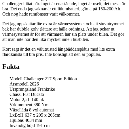
Challenger hittat här. Inget är enastående, inget är uselt, det mesta är
bra. Det enda jag saknar är ett litiumbatteri, gärna på 150-200 Ah.
Och nog hade ramfönster varit välkommet.
Det jag uppskattar lite extra är värmesystemet och att stuvutrymmet
bak har dubbla golv (lättare att hålla ordning). Att jag pekar ut
värmesystemet är för att värmaren har sin plats under bilen. Det gör
att man inte hör den lika mycket inne i husbilen.
Kort sagt är det en välutrustad långbäddarsplåtis med lite extra
flärdkänsla till bra pris. Inte konstigt att den är populär.
Fakta
Modell Challenger 217 Sport Edition
Årsmodell 2026
Ursprungsland Frankrike
Chassi Fiat Ducato
Motor 2,2L 140 hk
Vridmoment 380 Nm
Växellåda 8 vxl automat
LxBxH 637 x 205 x 265cm
Hjulbas 4034 mm
Invändig höjd 191 cm