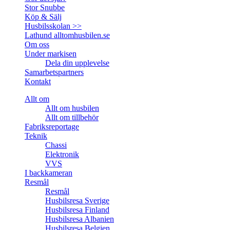
Stor Snubbe
Köp & Sälj
Husbilsskolan >>
Lathund alltomhusbilen.se
Om oss
Under markisen
Dela din upplevelse
Samarbetspartners
Kontakt
Allt om
Allt om husbilen
Allt om tillbehör
Fabriksreportage
Teknik
Chassi
Elektronik
VVS
I backkameran
Resmål
Resmål
Husbilsresa Sverige
Husbilsresa Finland
Husbilsresa Albanien
Husbilsresa Belgien