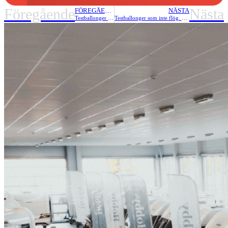
Föregående
Nästa
FÖREGÅENDE
NÄSTA
Testballonger som inte flög. Del 1 – Roller Team Triaca 230
Testballonger som inte flög. Del 2 – Benimar Mileo 210