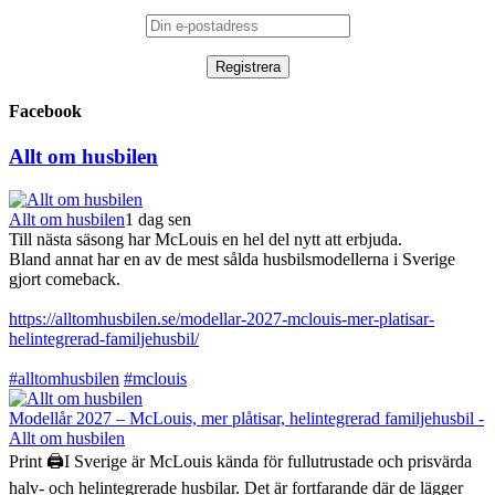
Facebook
Allt om husbilen
Allt om husbilen
1 dag sen
Till nästa säsong har McLouis en hel del nytt att erbjuda.
Bland annat har en av de mest sålda husbilsmodellerna i Sverige
gjort comeback.
https://alltomhusbilen.se/modellar-2027-mclouis-mer-platisar-
helintegrerad-familjehusbil/
#alltomhusbilen
#mclouis
Modellår 2027 – McLouis, mer plåtisar, helintegrerad familjehusbil -
Allt om husbilen
Print 🖨I Sverige är McLouis kända för fullutrustade och prisvärda
halv- och helintegrerade husbilar. Det är fortfarande där de lägger