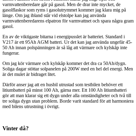
varmvattenberedare går på gasol. Men de drar inte mycket, de
gasolflaskor som ryms i gasolutrymmet kommer jag klara mig på
länge. Om jag ibland står vid elstolpe kan jag använda
varmvattenberedarens elpatron för varmvattnet och spara några gram
gasol.
En av de viktigaste bitarna i energipusslet är batteriet. Standard i
V217 är ett 95Ah AGM batteri. Ur det kan jag använda ungefär 45-
50 Ah innan polspänningen är så låg att värmare och kylskåp inte
fungerar.
Om jag kör värmare och kylskåp kommer det dra ca 50Ah/dygn.
Soliga dagar stöttar solpanelen på 200W med en hel del energi. Men
är det mulet är bidraget litet.
Därför anser jag att en husbil utrustad som testbilen behöver ett
litiumbatteri på minst 100 Ah, gärna mer. Ett 100 Ah litiumbatteri
gör att man klarar sig ett dygn under alla omständigheter och två till
tre soliga dygn utan problem. Borde varit standard för att harmoniera
med bilens utrustning i övrigt.
Vinter då?