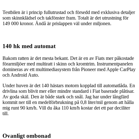
Testbilen är i princip fullutrustad och försedd med exklusiva detaljer
som skinnklädsel och takfönster fram. Totalt är det utrustning för
149 000 kronor. Ändå är prislappen väl under miljonen.
140 hk med automat
Bakom ratten är det mesta bekant. Det är en av Fiats mer påkostade
förarmiljöer med multiratt i skinn och kromtrim. Instrumentpanelen
domineras av ett multimediasystem från Pioneer med Apple CarPlay
och Android Auto.
Under huven är det 140 hästars motorn kopplad till automatlåda. En
drivlina som blivit mer eller mindre standard i Fiat baserade plåtisar.
Av goda skäl. Den är både stark och snål. Jag har under långfärd
kommit ner till en medelförbrukning på 0,8 liter/mil genom att hålla
mig runt 90 km/h. Vill du åka 110 km/h kostar det ett par deciliter
till.
Ovanligt ombonad