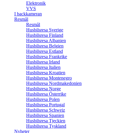
Elektronik
VVS
I backkameran
Resmål
Resmål
Husbilsresa Sverige
Husbilsresa Finland
Husbilsresa Albanien
Husbilsresa Belgien
Husbilsresa Estland
Husbilsresa Frankrike
Husbilsresa Irland
Husbilsresa Italien
Husbilsresa Kroatien
Husbilsresa Montenegro
Husbilsresa Nordmakedonien
Husbilsresa Norge
Husbilsresa Österrike
Husbilsresa Polen
Husbilsresa Portugal
Husbilsresa Schweiz
Husbilsresa Spanien
Husbilsresa Tjeckien
Husbilsresa Tyskland
Nyheter