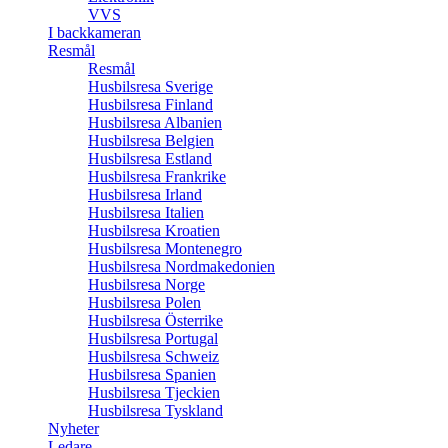
VVS
I backkameran
Resmål
Resmål
Husbilsresa Sverige
Husbilsresa Finland
Husbilsresa Albanien
Husbilsresa Belgien
Husbilsresa Estland
Husbilsresa Frankrike
Husbilsresa Irland
Husbilsresa Italien
Husbilsresa Kroatien
Husbilsresa Montenegro
Husbilsresa Nordmakedonien
Husbilsresa Norge
Husbilsresa Polen
Husbilsresa Österrike
Husbilsresa Portugal
Husbilsresa Schweiz
Husbilsresa Spanien
Husbilsresa Tjeckien
Husbilsresa Tyskland
Nyheter
Ledare