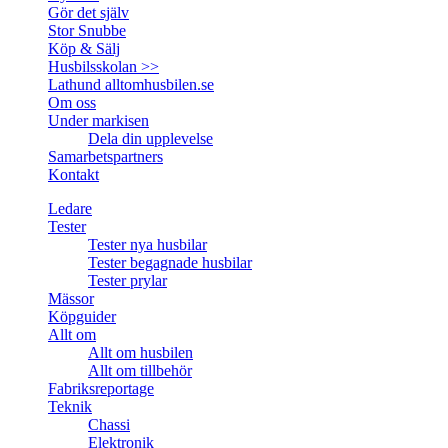
Gör det själv
Stor Snubbe
Köp & Sälj
Husbilsskolan >>
Lathund alltomhusbilen.se
Om oss
Under markisen
Dela din upplevelse
Samarbetspartners
Kontakt
Ledare
Tester
Tester nya husbilar
Tester begagnade husbilar
Tester prylar
Mässor
Köpguider
Allt om
Allt om husbilen
Allt om tillbehör
Fabriksreportage
Teknik
Chassi
Elektronik