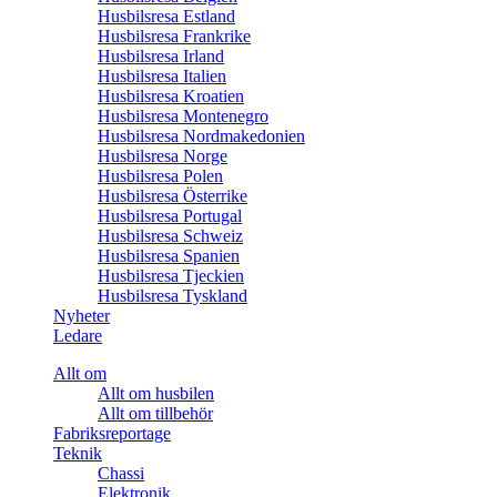
Husbilsresa Estland
Husbilsresa Frankrike
Husbilsresa Irland
Husbilsresa Italien
Husbilsresa Kroatien
Husbilsresa Montenegro
Husbilsresa Nordmakedonien
Husbilsresa Norge
Husbilsresa Polen
Husbilsresa Österrike
Husbilsresa Portugal
Husbilsresa Schweiz
Husbilsresa Spanien
Husbilsresa Tjeckien
Husbilsresa Tyskland
Nyheter
Ledare
Allt om
Allt om husbilen
Allt om tillbehör
Fabriksreportage
Teknik
Chassi
Elektronik