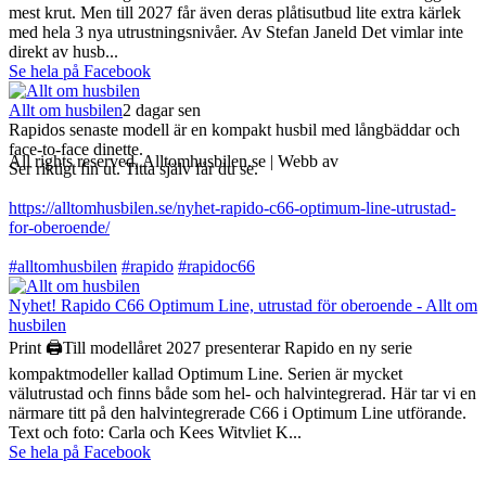
mest krut. Men till 2027 får även deras plåtisutbud lite extra kärlek
med hela 3 nya utrustningsnivåer. Av Stefan Janeld Det vimlar inte
direkt av husb...
Se hela på Facebook
Allt om husbilen
2 dagar sen
Rapidos senaste modell är en kompakt husbil med långbäddar och
face-to-face dinette.
All rights reserved, Alltomhusbilen.se | Webb av
Bravo Webbyrå
Ser riktigt fin ut. Titta själv får du se.
https://alltomhusbilen.se/nyhet-rapido-c66-optimum-line-utrustad-
for-oberoende/
#alltomhusbilen
#rapido
#rapidoc66
Nyhet! Rapido C66 Optimum Line, utrustad för oberoende - Allt om
husbilen
Print 🖨Till modellåret 2027 presenterar Rapido en ny serie
kompaktmodeller kallad Optimum Line. Serien är mycket
välutrustad och finns både som hel- och halvintegrerad. Här tar vi en
närmare titt på den halvintegrerade C66 i Optimum Line utförande.
Text och foto: Carla och Kees Witvliet K...
Se hela på Facebook