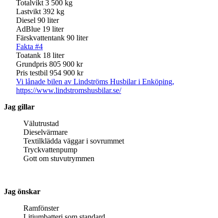
Totalvikt 3 500 kg
Lastvikt 392 kg
Diesel 90 liter
AdBlue 19 liter
Färskvattentank 90 liter
Fakta #4
Toatank 18 liter
Grundpris 805 900 kr
Pris testbil 954 900 kr
Vi lånade bilen av Lindströms Husbilar i Enköping,
https://www.lindstromshusbilar.se/
Jag gillar
Välutrustad
Dieselvärmare
Textilklädda väggar i sovrummet
Tryckvattenpump
Gott om stuvutrymmen
Jag önskar
Ramfönster
Litiumbatteri som standard