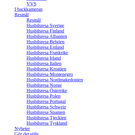
VVS
I backkameran
Resmål
Resmål
Husbilsresa Sverige
Husbilsresa Finland
Husbilsresa Albanien
Husbilsresa Belgien
Husbilsresa Estland
Husbilsresa Frankrike
Husbilsresa Irland
Husbilsresa Italien
Husbilsresa Kroatien
Husbilsresa Montenegro
Husbilsresa Nordmakedonien
Husbilsresa Norge
Husbilsresa Österrike
Husbilsresa Polen
Husbilsresa Portugal
Husbilsresa Schweiz
Husbilsresa Spanien
Husbilsresa Tjeckien
Husbilsresa Tyskland
Nyheter
Gör det själv