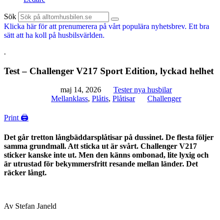
Sök
Klicka här för att prenumerera på vårt populära nyhetsbrev. Ett bra
sätt att ha koll på husbilsvärlden.
.
Test – Challenger V217 Sport Edition, lyckad helhet
maj 14, 2026
Tester nya husbilar
Mellanklass
,
Plåtis
,
Plåtisar
Challenger
Print 🖨
Det går tretton långbäddarsplåtisar på dussinet. De flesta följer
samma grundmall. Att sticka ut är svårt. Challenger V217
sticker kanske inte ut. Men den känns ombonad, lite lyxig och
är utrustad för bekymmersfritt resande mellan länder. Det
räcker långt.
Av Stefan Janeld