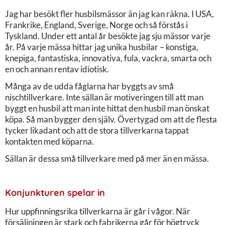
Jag har besökt fler husbilsmässor än jag kan räkna. I USA,
Frankrike, England, Sverige, Norge och så förstås i
Tyskland. Under ett antal år besökte jag sju mässor varje
år. På varje mässa hittar jag unika husbilar – konstiga,
knepiga, fantastiska, innovativa, fula, vackra, smarta och
en och annan rentav idiotisk.
Många av de udda fåglarna har byggts av små
nischtillverkare. Inte sällan är motiveringen till att man
byggt en husbil att man inte hittat den husbil man önskat
köpa. Så man bygger den själv. Övertygad om att de flesta
tycker likadant och att de stora tillverkarna tappat
kontakten med köparna.
Sällan är dessa små tillverkare med på mer än en mässa.
Konjunkturen spelar in
Hur uppfinningsrika tillverkarna är går i vågor. När
försäljningen är stark och fabrikerna går för högtryck