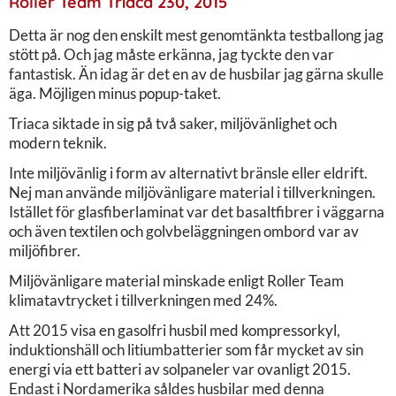
Roller Team Triaca 230, 2015
Detta är nog den enskilt mest genomtänkta testballong jag
stött på. Och jag måste erkänna, jag tyckte den var
fantastisk. Än idag är det en av de husbilar jag gärna skulle
äga. Möjligen minus popup-taket.
Triaca siktade in sig på två saker, miljövänlighet och
modern teknik.
Inte miljövänlig i form av alternativt bränsle eller eldrift.
Nej man använde miljövänligare material i tillverkningen.
Istället för glasfiberlaminat var det basaltfibrer i väggarna
och även textilen och golvbeläggningen ombord var av
miljöfibrer.
Miljövänligare material minskade enligt Roller Team
klimatavtrycket i tillverkningen med 24%.
Att 2015 visa en gasolfri husbil med kompressorkyl,
induktionshäll och litiumbatterier som får mycket av sin
energi via ett batteri av solpaneler var ovanligt 2015.
Endast i Nordamerika såldes husbilar med denna