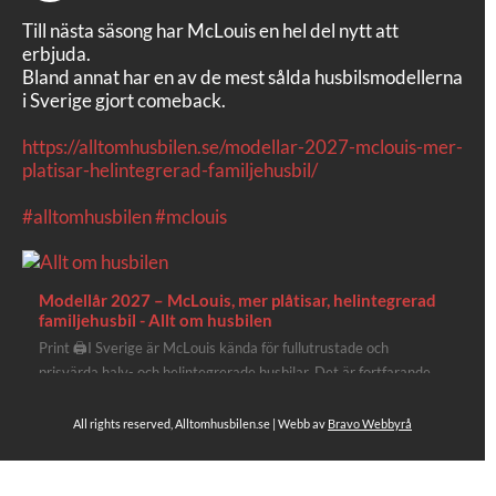
Till nästa säsong har McLouis en hel del nytt att
erbjuda.
Bland annat har en av de mest sålda husbilsmodellerna
i Sverige gjort comeback.
https://alltomhusbilen.se/modellar-2027-mclouis-mer-
platisar-helintegrerad-familjehusbil/
#alltomhusbilen
#mclouis
Modellår 2027 – McLouis, mer plåtisar, helintegrerad
familjehusbil - Allt om husbilen
Print 🖨I Sverige är McLouis kända för fullutrustade och
prisvärda halv- och helintegrerade husbilar. Det är fortfarande
där de lägger mest krut. Men till 2027 får även deras
plåtisutbud lite extra kärlek med hela 3 nya utrustningsnivåer.
All rights reserved, Alltomhusbilen.se | Webb av
Bravo Webbyrå
Av Stefan Janeld Det vimlar inte direkt av husb...
Se hela på Facebook