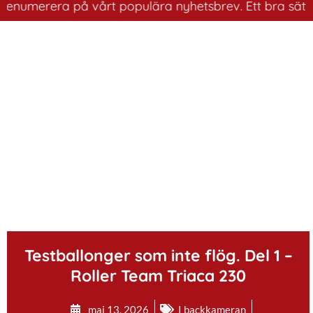
merera på vårt populära nyhetsbrev. Ett bra sätt att ha
.
Testballonger som inte flög. Del 1 –
Roller Team Triaca 230
maj 13, 2026
I backkameran