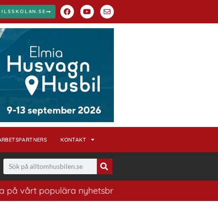
BILSSKOLAN.SE
ARBETSPARTNERS
KONTAKT
rt populära nyhetsbrev. Ett bra sätt att ha koll på hus