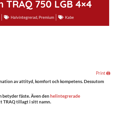
m TRAQ 750 LGB 4×4
Halvintegrerad
,
Premium
Kabe
Print 🖨
ination av attityd, komfort och kompetens. Dessutom
m betyder fäste. Även den
helintegrerade
t TRAQ tillagt i sitt namn.