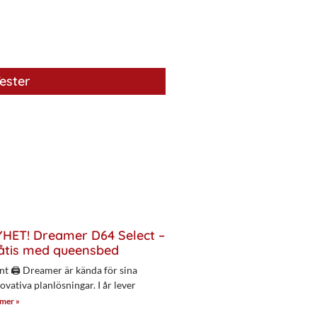
ester
HET! Dreamer D64 Select –
åtis med queensbed
nt 🖨 Dreamer är kända för sina
ovativa planlösningar. I år lever
 mer »