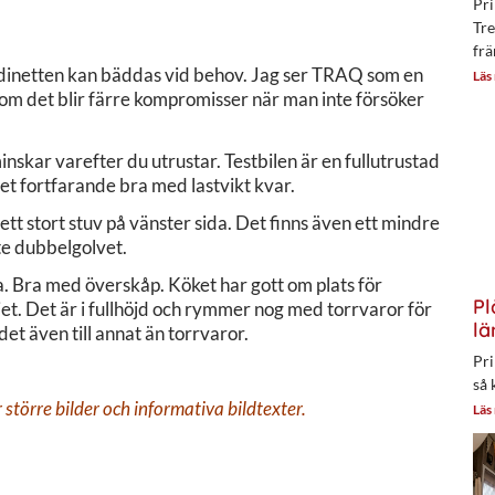
Pri
Tre
frä
 dinetten kan bäddas vid behov. Jag ser TRAQ som en
Läs
rsom det blir färre kompromisser när man inte försöker
inskar varefter du utrustar. Testbilen är en fullutrustad
det fortfarande bra med lastvikt kvar.
ett stort stuv på vänster sida. Det finns även ett mindre
te dubbelgolvet.
. Bra med överskåp. Köket har gott om plats för
Pl
iet. Det är i fullhöjd och rymmer nog med torrvaror för
lä
t även till annat än torrvaror.
Pri
så 
större bilder och informativa bildtexter.
Läs