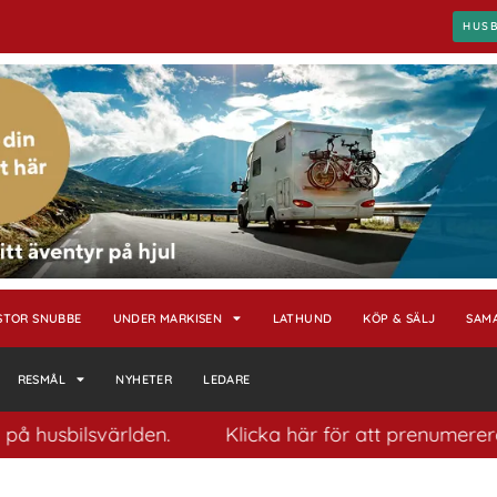
HUS
STOR SNUBBE
UNDER MARKISEN
LATHUND
KÖP & SÄLJ
SAM
RESMÅL
NYHETER
LEDARE
sbilsvärlden.
Klicka här för att prenumerera på vå