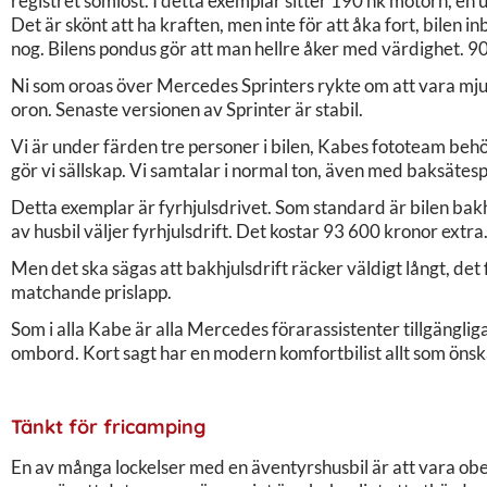
registret sömlöst. I detta exemplar sitter 190 hk motorn, e
Det är skönt att ha kraften, men inte för att åka fort, bilen in
nog. Bilens pondus gör att man hellre åker med värdighet. 90
Ni som oroas över Mercedes Sprinters rykte om att vara mju
oron. Senaste versionen av Sprinter är stabil.
Vi är under färden tre personer i bilen, Kabes fototeam behö
gör vi sällskap. Vi samtalar i normal ton, även med baksätespa
Detta exemplar är fyrhjulsdrivet. Som standard är bilen bakh
av husbil väljer fyrhjulsdrift. Det kostar 93 600 kronor extra
Men det ska sägas att bakhjulsdrift räcker väldigt långt, de
matchande prislapp.
Som i alla Kabe är alla Mercedes förarassistenter tillgängl
ombord. Kort sagt har en modern komfortbilist allt som önsk
Tänkt för fricamping
En av många lockelser med en äventyrshusbil är att vara 