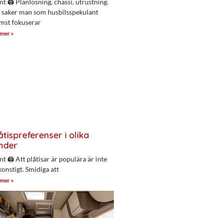
nt 🖨 Planlösning, chassi, utrustning.
 saker man som husbilsspekulant
mst fokuserar
 mer »
åtispreferenser i olika
nder
nt 🖨 Att plåtisar är populära är inte
konstigt. Smidiga att
 mer »