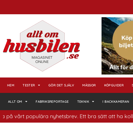
HEM
TESTER
GÖR DET SJÄLV
MÄSSOR
KÖPGUIDER
ALLT OM
FABRIKSREPORTAGE
TEKNIK
I BACKKAMERAN
årt populära nyhetsbrev. Ett bra sätt att ha koll på hu