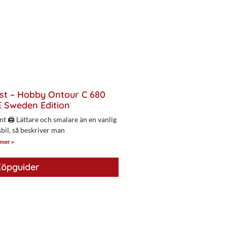
st – Hobby Ontour C 680
 Sweden Edition
nt 🖨 Lättare och smalare än en vanlig
bil, så beskriver man
 mer »
öpguider