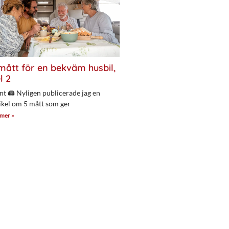
mått för en bekväm husbil,
l 2
nt 🖨 Nyligen publicerade jag en
ikel om 5 mått som ger
 mer »