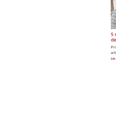
5 
de
Pri
art
Läs