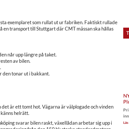
rsta exemplaret som rullat ut ur fabriken. Faktiskt rullade
på en transport till Stuttgart där CMT mässan ska hållas
T
en når upp längre på taket.
esten av bilen.
.
r den tonar ut i bakkant.
NY
Pl
n det är ett tomt hot. Vägarna är välplogade och vinden
Pri
 känns helrätt.
inn
köping svarar bilen raskt, växellådan arbetar sig upp i
Läs