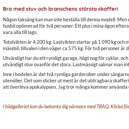
Bra med stuv och branschens största skafferi
Någon taksäng kan man inte beställa till denna modell. Men
husbil optimerad för två personer. Ett plus i mina ögon efte
vara alla till lags.
Totalvikten är 4 200 kg. Lastvikten startar på 1 090 kg och m
mässbil, tillvalen i den väger ca 575 kg. För två personer är 
Utvändigt har du ett rymligt garage, högt nog för cyklar, och 
utvändigt stuv ovanför det stora. Lastmässigt saknar man in
Inne i bodelen är det två rymliga garderober under sängarna
utensilier. Det som sticker ut mest är det utdragbara skaffer
att överleva apokalypsen. Jag tror många kommer använda de
I bildgalleriet kan du bekanta dig närmare med TRAQ. Klicka för 