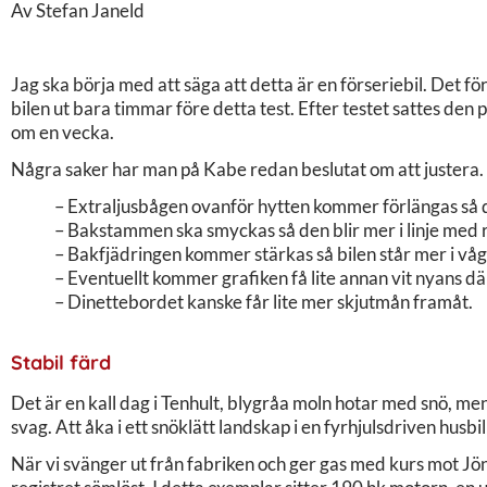
Av Stefan Janeld
Jag ska börja med att säga att detta är en förseriebil. Det fö
bilen ut bara timmar före detta test. Efter testet sattes den 
om en vecka.
Några saker har man på Kabe redan beslutat om att justera.
– Extraljusbågen ovanför hytten kommer förlängas så d
– Bakstammen ska smyckas så den blir mer i linje med r
– Bakfjädringen kommer stärkas så bilen står mer i våg
– Eventuellt kommer grafiken få lite annan vit nyans dä
– Dinettebordet kanske får lite mer skjutmån framåt.
Stabil färd
Det är en kall dag i Tenhult, blygråa moln hotar med snö, me
svag. Att åka i ett snöklätt landskap i en fyrhjulsdriven husbil
När vi svänger ut från fabriken och ger gas med kurs mot Jön