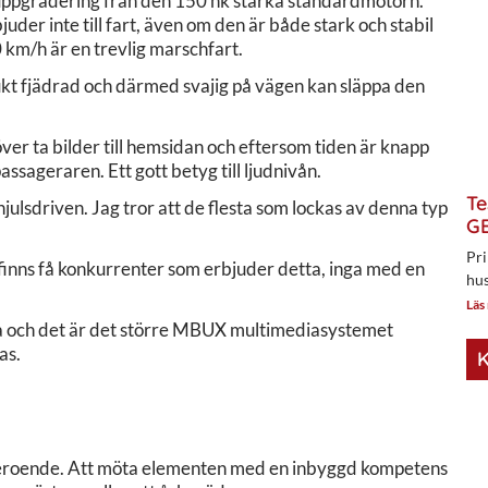
n uppgradering från den 150 hk starka standardmotorn.
bjuder inte till fart, även om den är både stark och stabil
 km/h är en trevlig marschfart.
kt fjädrad och därmed svajig på vägen kan släppa den
ver ta bilder till hemsidan och eftersom tiden är knapp
ssageraren. Ett gott betyg till ljudnivån.
Te
julsdriven. Jag tror att de flesta som lockas av denna typ
GE
.
Pri
t finns få konkurrenter som erbjuder detta, inga med en
hus
Läs
iga och det är det större MBUX multimediasystemet
as.
K
oberoende. Att möta elementen med en inbyggd kompetens