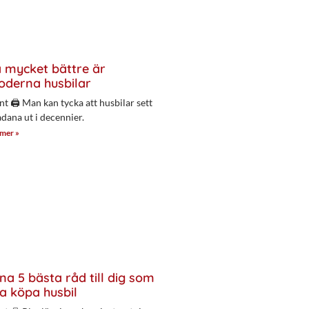
 mycket bättre är
derna husbilar
nt 🖨 Man kan tycka att husbilar sett
adana ut i decennier.
 mer »
na 5 bästa råd till dig som
a köpa husbil