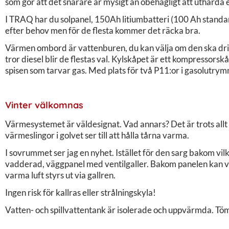
som gör att det snarare är mysigt än obehagligt att uthärda 
I TRAQ har du solpanel, 150Ah litiumbatteri (100 Ah standa
efter behov men för de flesta kommer det räcka bra.
Värmen ombord är vattenburen, du kan välja om den ska driva
tror diesel blir de flestas val. Kylskåpet är ett kompressors
spisen som tarvar gas. Med plats för två P11:or i gasolutry
Vinter välkomnas
Värmesystemet är väldesignat. Vad annars? Det är trots allt
värmeslingor i golvet ser till att hålla tårna varma.
I sovrummet ser jag en nyhet. Istället för den sarg bakom vi
vadderad, väggpanel med ventilgaller. Bakom panelen kan var
varma luft styrs ut via gallren.
Ingen risk för kallras eller strålningskyla!
Vatten- och spillvattentank är isolerade och uppvärmda. Töm