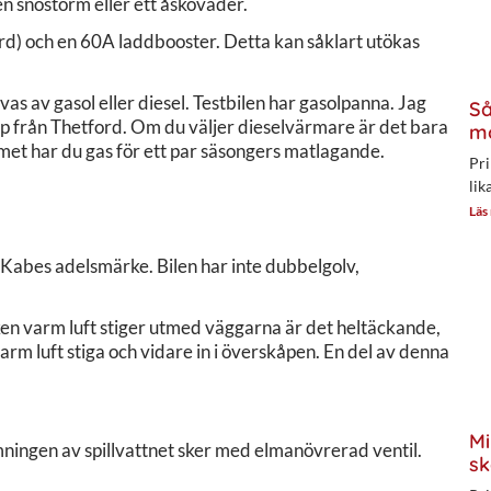
en snöstorm eller ett åskoväder.
rd) och en 60A laddbooster. Detta kan såklart utökas
s av gasol eller diesel. Testbilen har gasolpanna. Jag
Så
kåp från Thetford. Om du väljer dieselvärmare är det bara
mo
mmet har du gas för ett par säsongers matlagande.
Pri
lik
Läs
 Kabes adelsmärke. Bilen har inte dubbelgolv,
lken varm luft stiger utmed väggarna är det heltäckande,
m luft stiga och vidare in i överskåpen. En del av denna
Mi
ningen av spillvattnet sker med elmanövrerad ventil.
sk