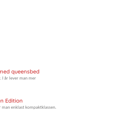
 med queensbed
. I år lever man mer
n Edition
er man enklast kompaktklassen.