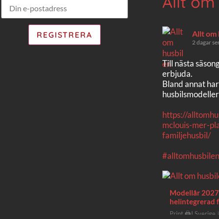
Allt om
Allt om
2 dagar se
Till nästa säson
erbjuda.
Bland annat har
husbilsmodeller
https://alltomh
mclouis-mer-pla
familjehusbil/
#alltomhusbile
Modellår 2027 
helintegrerad f
Print 🖨I Sverige