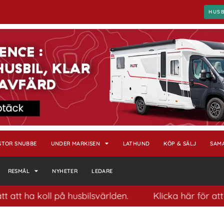
HUS
STOR SNUBBE
UNDER MARKISEN
LATHUND
KÖP & SÄLJ
SAM
RESMÅL
NYHETER
LEDARE
t ha koll på husbilsvärlden.
Klicka här för att pr