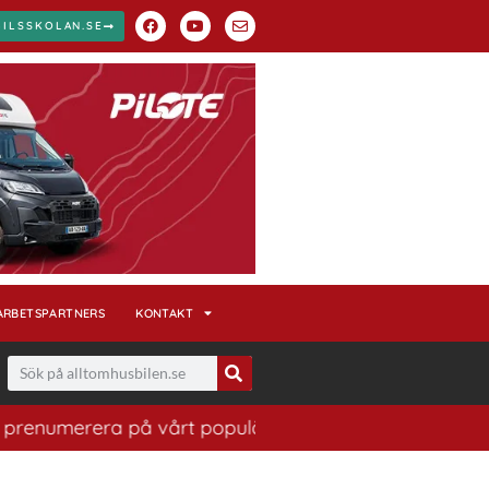
BILSSKOLAN.SE
ARBETSPARTNERS
KONTAKT
enumerera på vårt populära nyhetsbrev. Ett bra sätt att