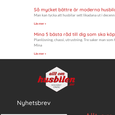
Så mycket bättre är moderna husbil
Man kan tycka att husbilar sett likadana ut i decenni
Läs mer »
Mina 5 bästa råd till dig som ska köp
Planlösning, chassi, utrustning. Tre saker man som 
Mina
Läs mer »
Nyhetsbrev