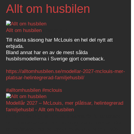
Allt om husbilen
Allt om husbilen
3 dagar sen
Till nästa säsong har McLouis en hel del nytt att
erbjuda.
Bland annat har en av de mest sålda
husbilsmodellerna i Sverige gjort comeback.
https://alltomhusbilen.se/modellar-2027-mclouis-mer-
platisar-helintegrerad-familjehusbil/
#alltomhusbilen
#mclouis
Modellår 2027 – McLouis, mer plåtisar, helintegrerad
familjehusbil - Allt om husbilen
Print 🖨I Sverige är McLouis kända för fullutrustade
och prisvärda halv- och helintegrerade husbilar. Det
är fortfarande där de lägger mest krut. Men till 2027