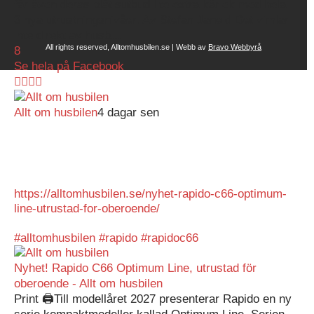
får även deras plåtisutbud lite extra kärlek med hela
3 nya utrustningsnivåer. Av Stefan Janeld Det vimlar
inte direkt av husb...
All rights reserved, Alltomhusbilen.se | Webb av
Bravo Webbyrå
8
Se hela på Facebook
Allt om husbilen
4 dagar sen
Rapidos senaste modell är en kompakt husbil med
långbäddar och face-to-face dinette.
Ser riktigt fin ut. Titta själv får du se.
https://alltomhusbilen.se/nyhet-rapido-c66-optimum-
line-utrustad-for-oberoende/
#alltomhusbilen
#rapido
#rapidoc66
Nyhet! Rapido C66 Optimum Line, utrustad för
oberoende - Allt om husbilen
Print 🖨Till modellåret 2027 presenterar Rapido en ny