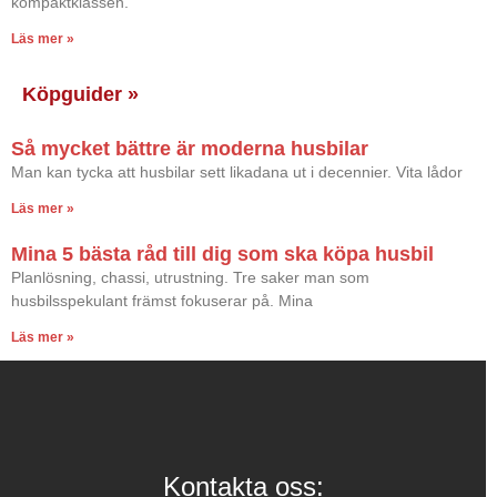
kompaktklassen.
Läs mer »
Köpguider »
Så mycket bättre är moderna husbilar
Man kan tycka att husbilar sett likadana ut i decennier. Vita lådor
Läs mer »
Mina 5 bästa råd till dig som ska köpa husbil
Planlösning, chassi, utrustning. Tre saker man som
husbilsspekulant främst fokuserar på. Mina
Läs mer »
Kontakta oss: