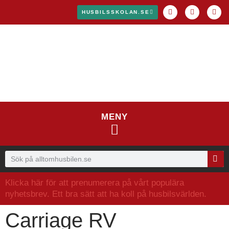
HUSBILSSKOLAN.SE
MENY
Klicka här för att prenumerera på vårt populära
nyhetsbrev. Ett bra sätt att ha koll på husbilsvärlden.
Carriage RV