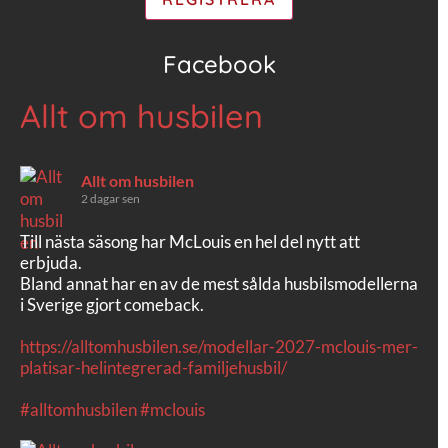
Facebook
Allt om husbilen
Allt om husbilen
2 dagar sen
Till nästa säsong har McLouis en hel del nytt att
erbjuda.
Bland annat har en av de mest sålda husbilsmodellerna
i Sverige gjort comeback.
https://alltomhusbilen.se/modellar-2027-mclouis-mer-
platisar-helintegrerad-familjehusbil/
#alltomhusbilen
#mclouis