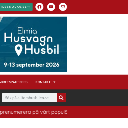
BILSSKOLAN.SE
ARBETSPARTNERS
KONTAKT
erera på vårt populära nyhetsbrev. Ett bra sätt att ha 