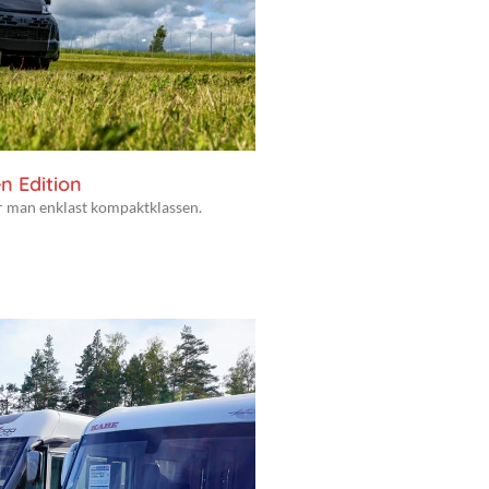
n Edition
er man enklast kompaktklassen.