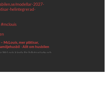
usbilen.se/modellar-2027-
tisar-helintegrerad-
n
#mclouis
– McLouis, mer plåtisar,
amiljehusbil - Allt om husbilen
 är McLouis kända för fullutrustade och
h helintegrerade husbilar. Det är
e lägger mest krut. Men till 2027 får
utbud lite extra kärlek med hela 3 nya
. Av Stefan Janeld Det vimlar inte direkt
Se hela på Facebook
 husbilen
n