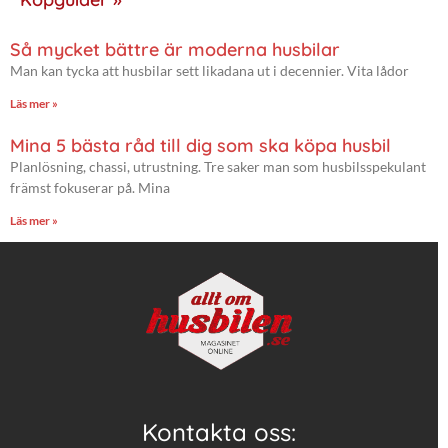
Så mycket bättre är moderna husbilar
Man kan tycka att husbilar sett likadana ut i decennier. Vita lådor
Läs mer »
Mina 5 bästa råd till dig som ska köpa husbil
Planlösning, chassi, utrustning. Tre saker man som husbilsspekulant
främst fokuserar på. Mina
Läs mer »
Kontakta oss: