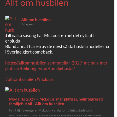
Allt om husbilen
Allt om husbilen
1 dag sen
Till nästa säsong har McLouis en hel del nytt att
erbjuda.
Bland annat har en av de mest sålda husbilsmodellerna
i Sverige gjort comeback.
https://alltomhusbilen.se/modellar-2027-mclouis-mer-
platisar-helintegrerad-familjehusbil/
#alltomhusbilen
#mclouis
Modellår 2027 – McLouis, mer plåtisar, helintegrerad
familjehusbil - Allt om husbilen
Print 🖨I Sverige är McLouis kända för fullutrustade och
prisvärda halv- och helintegrerade husbilar. Det är fortfarande