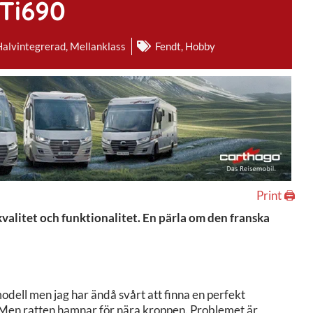
Ti690
Halvintegrerad
,
Mellanklass
Fendt
,
Hobby
Print 🖨
kvalitet och funktionalitet. En pärla om den franska
 modell men jag har ändå svårt att finna en perfekt
el. Men ratten hamnar för nära kroppen. Problemet är