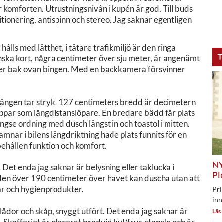
r komforten. Utrustningsnivån i kupén är god. Till buds
ditionering, antispinn och stereo. Jag saknar egentligen
hålls med lätthet, i tätare trafikmiljö är den ringa
T
nska kort, några centimeter över sju meter, är angenämt
ster bak ovan bingen. Med en backkamera försvinner
ängen tar stryk. 127 centimeters bredd är decimetern
oppar som långdistanslöpare. En bredare bädd får plats
gse ordning med dusch längst in och toastol i mitten.
mnar i bilens längdriktning hade plats funnits för en
hållen funktion och komfort.
NY
Det enda jag saknar är belysning eller taklucka i
Pl
 den över 190 centimeter över havet kan duscha utan att
lar och hygienprodukter.
Pri
inn
ådor och skåp, snyggt utfört. Det enda jag saknar är
Läs
. Skafferiet är placerat bredvid kyl/frys-stapeln och är