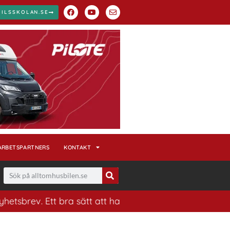
BILSSKOLAN.SE
ARBETSPARTNERS
KONTAKT
 Ett bra sätt att ha koll på husbilsvärlden.