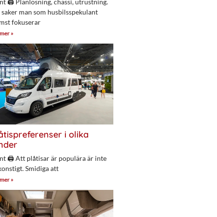
nt 🖨 Planlösning, chassi, utrustning.
 saker man som husbilsspekulant
mst fokuserar
 mer »
åtispreferenser i olika
nder
nt 🖨 Att plåtisar är populära är inte
konstigt. Smidiga att
 mer »