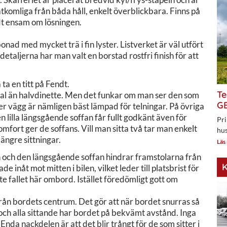
 åtkomliga från båda håll, enkelt överblickbara. Finns på
ndt ensam om lösningen.
nad med mycket trä i fin lyster. Listverket är väl utfört
detaljerna har man valt en borstad rostfri finish för att
ta en titt på Fendt.
Te
e val än halvdinette. Men det funkar om man ser den som
GE
ster vägg är nämligen bäst lämpad för telningar. På övriga
n lilla längsgående soffan får fullt godkänt även för
Pri
komfort ger de soffans. Vill man sitta två tar man enkelt
hus
längre sittningar.
Läs
n och den längsgående soffan hindrar framstolarna från
K
e inåt mot mitten i bilen, vilket leder till platsbrist för
nte fallet här ombord. Istället föredömligt gott om
från bordets centrum. Det gör att när bordet snurras så
a och alla sittande har bordet på bekvämt avstånd. Inga
nda nackdelen är att det blir trångt för de som sitter i