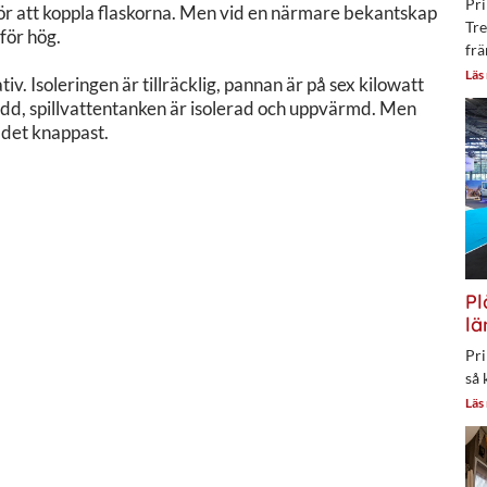
Pri
 för att koppla flaskorna. Men vid en närmare bekantskap
Tre
 för hög.
frä
Läs
iv. Isoleringen är tillräcklig, pannan är på sex kilowatt
ädd, spillvattentanken är isolerad och uppvärmd. Men
 det knappast.
Pl
lä
Pri
så 
Läs