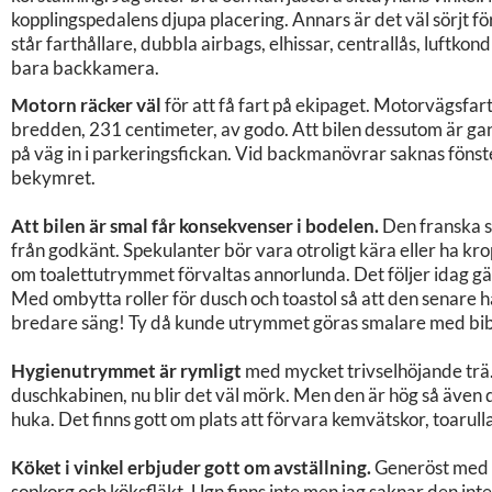
kopplingspedalens djupa placering. Annars är det väl sörjt fö
står farthållare, dubbla airbags, elhissar, centrallås, luftkon
bara backkamera.
Motorn räcker väl
för att få fart på ekipaget. Motorvägsfart 
bredden, 231 centimeter, av godo. Att bilen dessutom är ga
på väg in i parkeringsfickan. Vid backmanövrar saknas fön
bekymret.
Att bilen är smal får konsekvenser i bodelen.
Den franska s
från godkänt. Spekulanter bör vara otroligt kära eller ha kr
om toalettutrymmet förvaltas annorlunda. Det följer idag gän
Med ombytta roller för dusch och toastol så att den senare ha
bredare säng! Ty då kunde utrymmet göras smalare med bibe
Hygienutrymmet är rymligt
med mycket trivselhöjande trä. 
duschkabinen, nu blir det väl mörk. Men den är hög så även
huka. Det finns gott om plats att förvara kemvätskor, toarul
Köket i vinkel erbjuder gott om avställning.
Generöst med l
sopkorg och köksfläkt. Ugn finns inte men jag saknar den inte