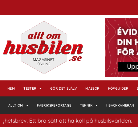
HEM
TESTER
GÖR DET SJÄLV
MÄSSOR
KÖPGUIDER
ALLT OM
FABRIKSREPORTAGE
TEKNIK
I BACKKAMERAN
. Ett bra sätt att ha koll på husbilsvärlden.
Klic