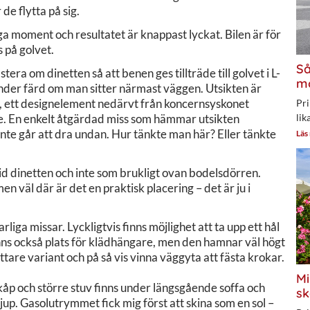
de flytta på sig.
 moment och resultatet är knappast lyckat. Bilen är för
 på golvet.
Så
era om dinetten så att benen ges tillträde till golvet i L-
mo
under färd om man sitter närmast väggen. Utsikten är
en, ett designelement nedärvt från koncernsyskonet
Pri
e. En enkelt åtgärdad miss som hämmar utsikten
lik
inte går att dra undan. Hur tänkte man här? Eller tänkte
Läs
id dinetten och inte som brukligt ovan bodelsdörren.
men väl där är det en praktisk placering – det är ju i
rliga missar. Lyckligtvis finns möjlighet att ta upp ett hål
nns också plats för klädhängare, men den hamnar väl högt
ttare variant och på så vis vinna väggyta att fästa krokar.
Mi
åp och större stuv finns under längsgående soffa och
sk
up. Gasolutrymmet fick mig först att skina som en sol –