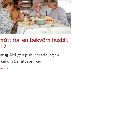
mått för en bekväm husbil,
l 2
nt 🖨 Nyligen publicerade jag en
ikel om 5 mått som ger
 mer »