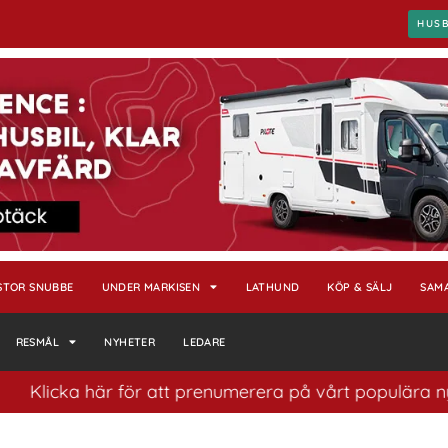
HUS
STOR SNUBBE
UNDER MARKISEN
LATHUND
KÖP & SÄLJ
SAM
RESMÅL
NYHETER
LEDARE
ka här för att prenumerera på vårt populära nyhetsbrev.