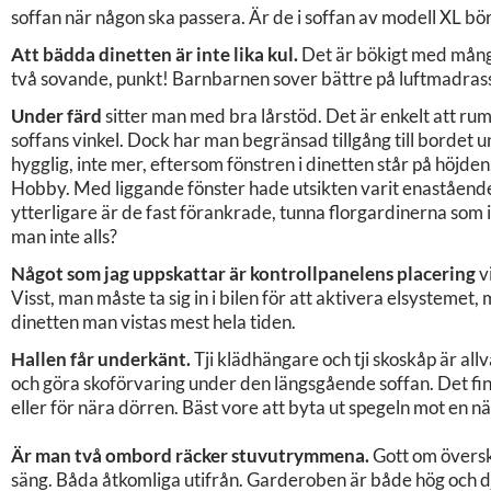
soffan när någon ska passera. Är de i soffan av modell XL bör 
Att bädda dinetten är inte lika kul.
Det är bökigt med många
två sovande, punkt! Barnbarnen sover bättre på luftmadrass
Under färd
sitter man med bra lårstöd. Det är enkelt att rumst
soffans vinkel. Dock har man begränsad tillgång till bordet 
hygglig, inte mer, eftersom fönstren i dinetten står på höjd
Hobby. Med liggande fönster hade utsikten varit enaståend
ytterligare är de fast förankrade, tunna florgardinerna som 
man inte alls?
Något som jag uppskattar är kontrollpanelens placering
v
Visst, man måste ta sig in i bilen för att aktivera elsystemet, 
dinetten man vistas mest hela tiden.
Hallen får underkänt.
Tji klädhängare och tji skoskåp är allva
och göra skoförvaring under den längsgående soffan. Det fi
eller för nära dörren. Bäst vore att byta ut spegeln mot en nä
Är man två ombord räcker stuvutrymmena.
Gott om översk
säng. Båda åtkomliga utifrån. Garderoben är både hög och dj