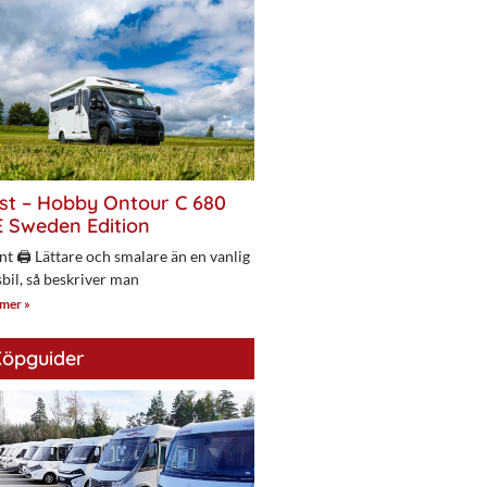
st – Hobby Ontour C 680
 Sweden Edition
nt 🖨 Lättare och smalare än en vanlig
bil, så beskriver man
 mer »
öpguider