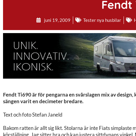
Fendt 
juni 19, 2009
Tester nya husbilar
Fendt Ti690 är för pengarna en svårslagen mix av design, 
sängen varit en decimeter bredare.
Text och foto Stefan Janeld
Bakom ratten är allt sig likt. Stolarna är inte Fiats simplaste
körställning. Jag sitter bra och kan justera sittdynans vink