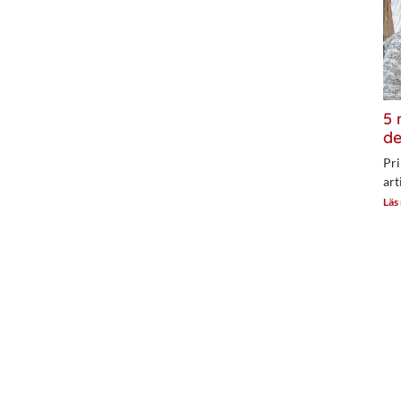
5 
de
Pri
art
Läs