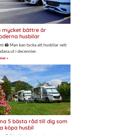
 mycket bättre är
derna husbilar
nt 🖨 Man kan tycka att husbilar sett
adana ut i decennier.
 mer »
na 5 bästa råd till dig som
a köpa husbil