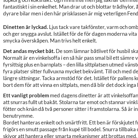
fantastiskt i sin enkelhet. Man drar ut och blottar trådhylor,
dyrare bilar men i den här prisklassen är mig veterligen Fe
Dinetten är lyckad.
Ljus tack vare takfönster, varm och ombo
och ger snygga avslut. Istället för de för dagen moderna vita 
smycka överskåpen. Man trivs helt enkelt.
Det andas mycket båt.
De som lämnar båtlivet för husbil ska 
Normalt är en vinkelsoffa i en så här pass smal bil ett sämr
fyrsittsig plus en barnplats – den lilla sittplatsen utmed vän
fyra platser sitter fullvuxna mycket bekvämt. Till och med de
längre sittningar. Tacka armstöd för det. Istället för pallens 
bort dem för att vinna en sittplats, men då blir det dock inga 
Ett vanligt problem
med dagens dinetter är att vinkelsoffa
att snurras fullt ut bakåt. Stolarna tar emot och stannar vinklad
fötter och knän då två personer sitter i framstolarna. Så är i
benutrymme.
Bordet hanteras enkelt och smärtfritt. Ett ben är förskjutet 
frigörs en smutt passage från kupé till bodel. Snurra tillbak
skivor att hantera eller smarta mekanismer att brottas med. E