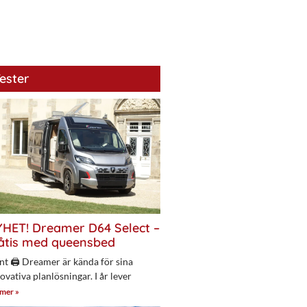
ester
HET! Dreamer D64 Select –
åtis med queensbed
nt 🖨 Dreamer är kända för sina
ovativa planlösningar. I år lever
 mer »