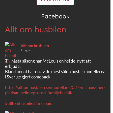
Facebook
Allt om husbilen
Allt om husbilen
1 dag sen
Till nästa säsong har McLouis en hel del nytt att
erbjuda.
Bland annat har en av de mest sålda husbilsmodellerna
i Sverige gjort comeback.
https://alltomhusbilen.se/modellar-2027-mclouis-mer-
platisar-helintegrerad-familjehusbil/
#alltomhusbilen
#mclouis