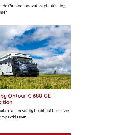
da för sina innovativa planlösningar.
 mer
bby Ontour C 680 GE
ition
alare än en vanlig husbil, så beskriver
ompaktklassen.