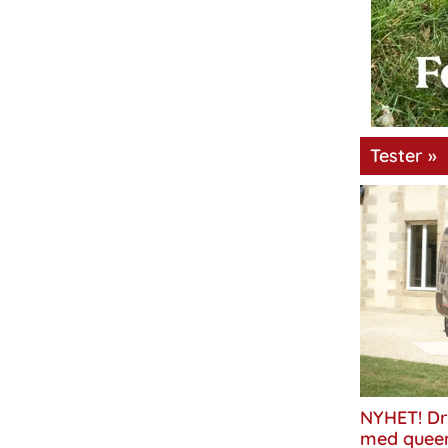
Tester »
NYHET! Dr
med quee