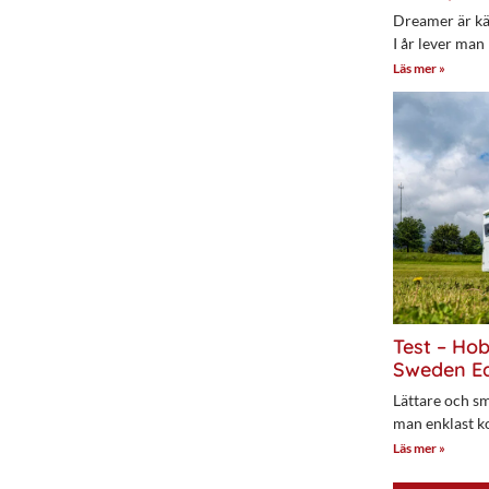
Dreamer är kän
I år lever man
Läs mer »
Test – Ho
Sweden Ed
Lättare och sm
man enklast k
Läs mer »