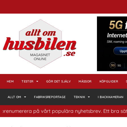
HEM
TESTER
GÖR DET SJÄLV
MÄSSOR
KÖPGUIDER
ALLT OM
FABRIKSREPORTAGE
TEKNIK
I BACKKAMERAN
merera på vårt populära nyhetsbrev. Ett bra sätt att ha