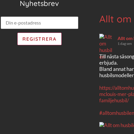
Nyhetsbrev
Allt om
Allt om
1 dag sen
Till nästa säson
erbjuda.
Bland annat har
husbilsmodeller
https://alltomh
mclouis-mer-pla
familjehusbil/
#alltomhusbile