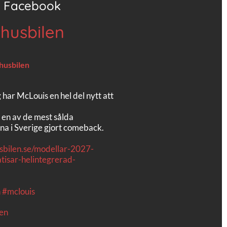
Facebook
 husbilen
 husbilen
g har McLouis en hel del nytt att
 en av de mest sålda
na i Sverige gjort comeback.
usbilen.se/modellar-2027-
tisar-helintegrerad-
n
#mclouis