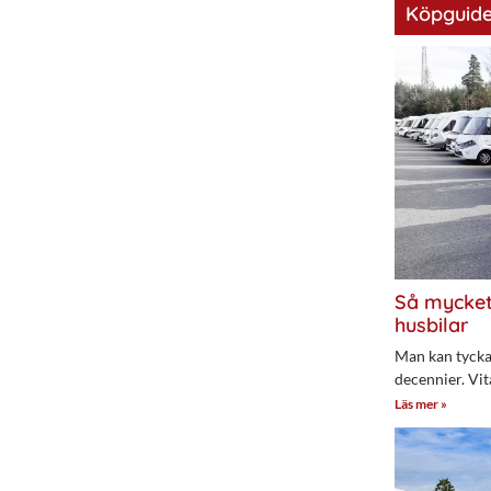
Köpguide
Så mycket
husbilar
Man kan tycka 
decennier. Vit
Läs mer »