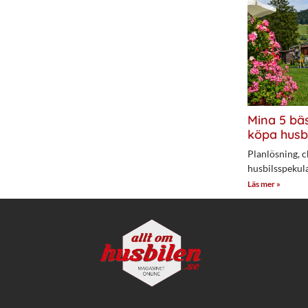
Mina 5 bäs
köpa husb
Planlösning, c
husbilsspekul
Läs mer »