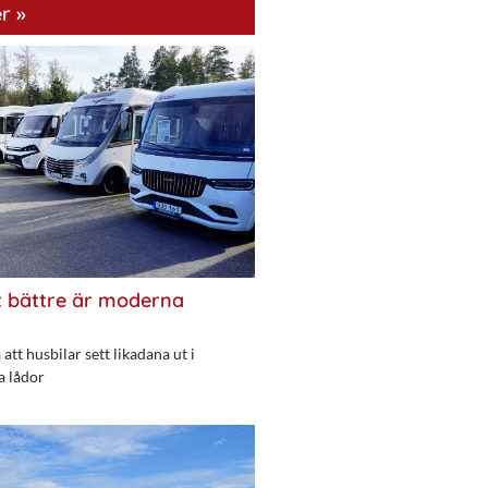
r »
 bättre är moderna
att husbilar sett likadana ut i
a lådor