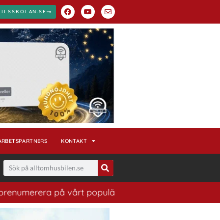
BILSSKOLAN.SE
ARBETSPARTNERS
KONTAKT
erera på vårt populära nyhetsbrev. Ett bra sätt att ha 