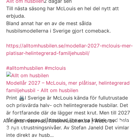
Allt om husbilen
2 dagar sen
Till nästa säsong har McLouis en hel del nytt att
erbjuda.
Bland annat har en av de mest sålda
husbilsmodellerna i Sverige gjort comeback.
https://alltomhusbilen.se/modellar-2027-mclouis-mer-
platisar-helintegrerad-familjehusbil/
#alltomhusbilen
#mclouis
Modellår 2027 – McLouis, mer plåtisar, helintegrerad
familjehusbil - Allt om husbilen
Print 🖨I Sverige är McLouis kända för fullutrustade
och prisvärda halv- och helintegrerade husbilar. Det
är fortfarande där de lägger mest krut. Men till 2027
får även deras plåtisutbud lite extra kärlek med hela
All rights reserved, Alltomhusbilen.se | Webb av
Bravo
3 nya utrustningsnivåer. Av Stefan Janeld Det vimlar
Webbyrå
inte direkt av husb...