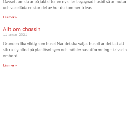
Oavsett om du är på jakt efter en ny eller begagnad husbil så är motor
och växellåda en stor del av hur du kommer trivas
Läs mer »
Allt om chassin
11 januari 2021
Grunden lika viktig som huset När det ska väljas husbil är det lätt att
stirra sig blind på planlösningen och möblernas utformning – trivseln
ombord.
Läs mer »