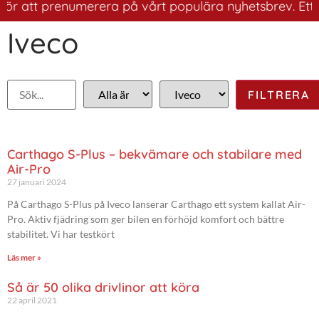
för att prenumerera på vårt populära nyhetsbrev. Ett br
Iveco
Carthago S-Plus – bekvämare och stabilare med
Air-Pro
27 januari 2024
På Carthago S-Plus på Iveco lanserar Carthago ett system kallat Air-
Pro. Aktiv fjädring som ger bilen en förhöjd komfort och bättre
stabilitet. Vi har testkört
Läs mer »
Så är 50 olika drivlinor att köra
22 april 2021