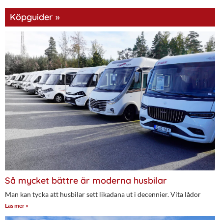
Köpguider »
Så mycket bättre är moderna husbilar
Man kan tycka att husbilar sett likadana ut i decennier. Vita lådor
Läs mer »