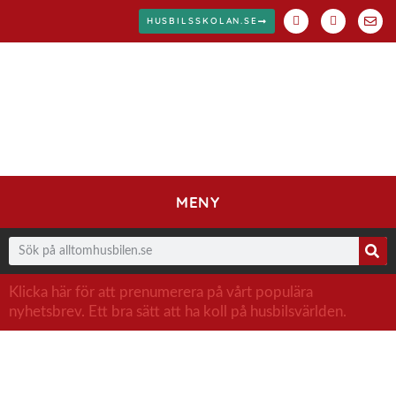
HUSBILSSKOLAN.SE
MENY
Klicka här för att prenumerera på vårt populära
nyhetsbrev. Ett bra sätt att ha koll på husbilsvärlden.