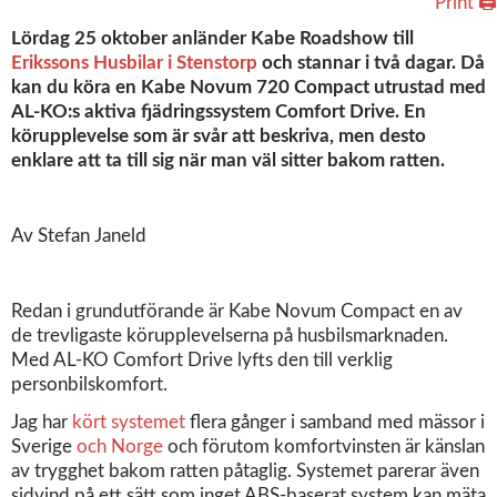
Print 🖨
Lördag 25 oktober anländer Kabe Roadshow till
Erikssons Husbilar i Stenstorp
och stannar i två dagar. Då
kan du köra en Kabe Novum 720 Compact utrustad med
AL-KO:s aktiva fjädringssystem Comfort Drive. En
körupplevelse som är svår att beskriva, men desto
enklare att ta till sig när man väl sitter bakom ratten.
Av Stefan Janeld
Redan i grundutförande är Kabe Novum Compact en av
de trevligaste körupplevelserna på husbilsmarknaden.
Med AL-KO Comfort Drive lyfts den till verklig
personbilskomfort.
Jag har
kört systemet
flera gånger i samband med mässor i
Sverige
och Norge
och förutom komfortvinsten är känslan
av trygghet bakom ratten påtaglig. Systemet parerar även
sidvind på ett sätt som inget ABS-baserat system kan mäta