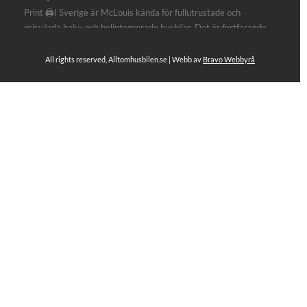
Print 🖨I Sverige är McLouis kända för fullutrustade och
prisvärda halv- och helintegrerade husbilar. Det är fortfarande
där de lägger mest krut. Men till 2027 får även deras
plåtisutbud lite extra kärlek med hela 3 nya utrustningsnivåer.
All rights reserved, Alltomhusbilen.se | Webb av
Bravo Webbyrå
Av Stefan Janeld Det vimlar inte direkt av husb...
Se hela på Facebook
Allt om husbilen
1 dag sen
Rapidos senaste modell är en kompakt husbil med
långbäddar och face-to-face dinette.
Ser riktigt fin ut. Titta själv får du se.
https://alltomhusbilen.se/nyhet-rapido-c66-optimum-
line-utrustad-for-oberoende/
#alltomhusbilen
#rapido
#rapidoc66