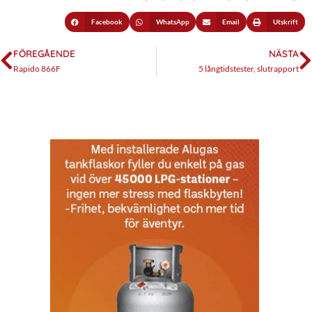
Facebook
WhatsApp
Email
Utskrift
FÖREGÅENDE
NÄSTA
Rapido 866F
5 långtidstester, slutrapport