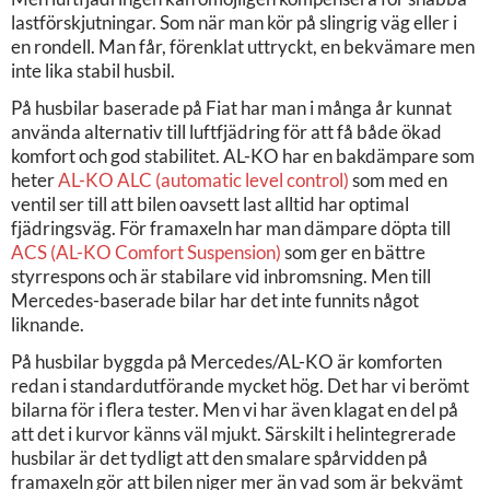
lastförskjutningar. Som när man kör på slingrig väg eller i
en rondell. Man får, förenklat uttryckt, en bekvämare men
inte lika stabil husbil.
På husbilar baserade på Fiat har man i många år kunnat
använda alternativ till luftfjädring för att få både ökad
komfort och god stabilitet. AL-KO har en bakdämpare som
heter
AL-KO ALC (automatic level control)
som med en
ventil ser till att bilen oavsett last alltid har optimal
fjädringsväg. För framaxeln har man dämpare döpta till
ACS (AL-KO Comfort Suspension)
som ger en bättre
styrrespons och är stabilare vid inbromsning. Men till
Mercedes-baserade bilar har det inte funnits något
liknande.
På husbilar byggda på Mercedes/AL-KO är komforten
redan i standardutförande mycket hög. Det har vi berömt
bilarna för i flera tester. Men vi har även klagat en del på
att det i kurvor känns väl mjukt. Särskilt i helintegrerade
husbilar är det tydligt att den smalare spårvidden på
framaxeln gör att bilen niger mer än vad som är bekvämt