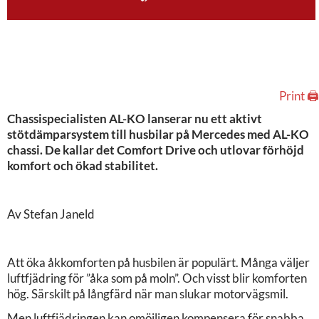
Print 🖨
Chassispecialisten AL-KO lanserar nu ett aktivt
stötdämparsystem till husbilar på Mercedes med AL-KO
chassi. De kallar det Comfort Drive och utlovar förhöjd
komfort och ökad stabilitet.
Av Stefan Janeld
Att öka åkkomforten på husbilen är populärt. Många väljer
luftfjädring för ”åka som på moln”. Och visst blir komforten
hög. Särskilt på långfärd när man slukar motorvägsmil.
Men luftfjädringen kan omöjligen kompensera för snabba