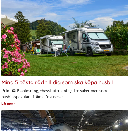
Mina 5 bästa råd till dig som ska köpa husbil
Print 🖨 Planlösning, chassi, utrustning. Tre saker man som
husbilsspekulant främst fokuserar
Läs mer »