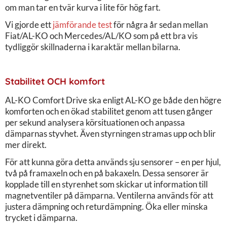
om man tar en tvär kurva i lite för hög fart.
Vi gjorde ett
jämförande test
för några år sedan mellan
Fiat/AL-KO och Mercedes/AL/KO som på ett bra vis
tydliggör skillnaderna i karaktär mellan bilarna.
Stabilitet OCH komfort
AL-KO Comfort Drive ska enligt AL-KO ge både den högre
komforten och en ökad stabilitet genom att tusen gånger
per sekund analysera körsituationen och anpassa
dämparnas styvhet. Även styrningen stramas upp och blir
mer direkt.
För att kunna göra detta används sju sensorer – en per hjul,
två på framaxeln och en på bakaxeln. Dessa sensorer är
kopplade till en styrenhet som skickar ut information till
magnetventiler på dämparna. Ventilerna används för att
justera dämpning och returdämpning. Öka eller minska
trycket i dämparna.