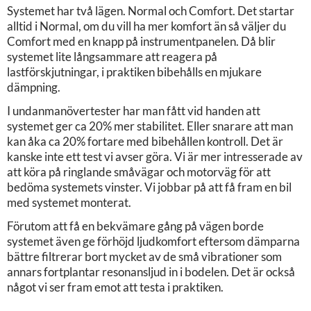
Systemet har två lägen. Normal och Comfort. Det startar
alltid i Normal, om du vill ha mer komfort än så väljer du
Comfort med en knapp på instrumentpanelen. Då blir
systemet lite långsammare att reagera på
lastförskjutningar, i praktiken bibehålls en mjukare
dämpning.
I undanmanövertester har man fått vid handen att
systemet ger ca 20% mer stabilitet. Eller snarare att man
kan åka ca 20% fortare med bibehållen kontroll. Det är
kanske inte ett test vi avser göra. Vi är mer intresserade av
att köra på ringlande småvägar och motorväg för att
bedöma systemets vinster. Vi jobbar på att få fram en bil
med systemet monterat.
Förutom att få en bekvämare gång på vägen borde
systemet även ge förhöjd ljudkomfort eftersom dämparna
bättre filtrerar bort mycket av de små vibrationer som
annars fortplantar resonansljud in i bodelen. Det är också
något vi ser fram emot att testa i praktiken.