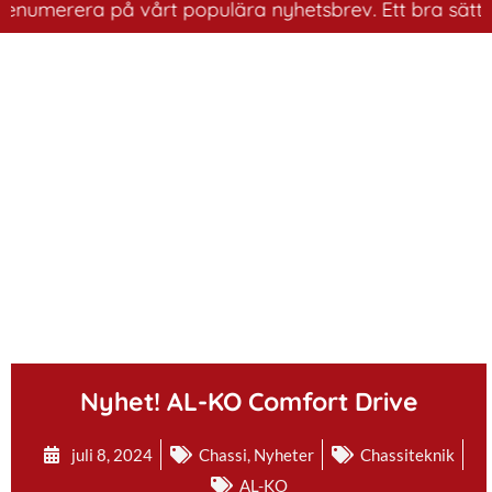
erera på vårt populära nyhetsbrev. Ett bra sätt att ha 
.
Nyhet! AL-KO Comfort Drive
juli 8, 2024
Chassi
,
Nyheter
Chassiteknik
AL-KO