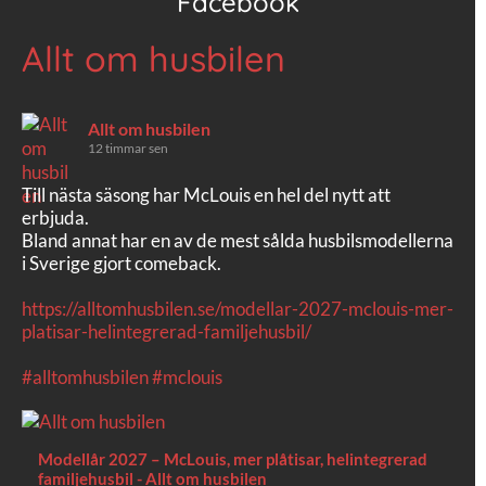
Facebook
Allt om husbilen
Allt om husbilen
12 timmar sen
Till nästa säsong har McLouis en hel del nytt att
erbjuda.
Bland annat har en av de mest sålda husbilsmodellerna
i Sverige gjort comeback.
https://alltomhusbilen.se/modellar-2027-mclouis-mer-
platisar-helintegrerad-familjehusbil/
#alltomhusbilen
#mclouis
Modellår 2027 – McLouis, mer plåtisar, helintegrerad
familjehusbil - Allt om husbilen