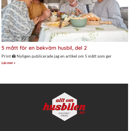
5 mått för en bekväm husbil, del 2
Print 🖨 Nyligen publicerade jag en artikel om 5 mått som ger
Läs mer »