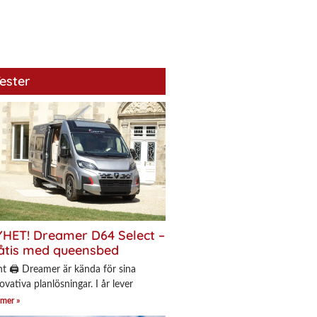
ester
HET! Dreamer D64 Select –
åtis med queensbed
nt 🖨 Dreamer är kända för sina
ovativa planlösningar. I år lever
 mer »