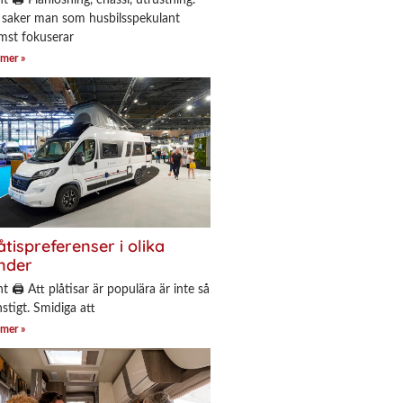
 saker man som husbilsspekulant
mst fokuserar
 mer »
åtispreferenser i olika
nder
nt 🖨 Att plåtisar är populära är inte så
stigt. Smidiga att
 mer »