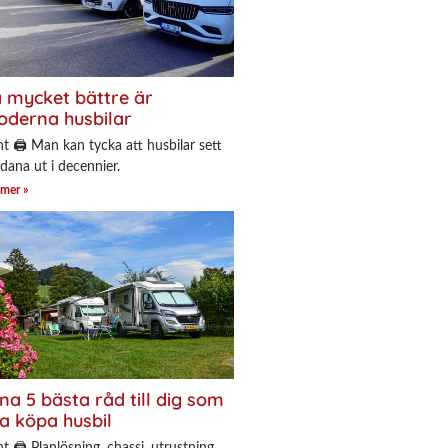
 mycket bättre är
derna husbilar
nt 🖨 Man kan tycka att husbilar sett
adana ut i decennier.
 mer »
na 5 bästa råd till dig som
a köpa husbil
nt 🖨 Planlösning, chassi, utrustning.