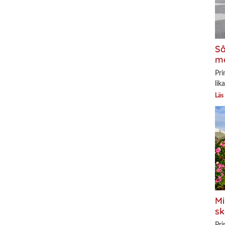
Så
mo
Pri
lik
Läs
Mi
sk
Pri