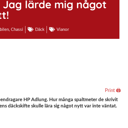
n. Jag lärde mig något
t!
bilen
,
Chassi
Däck
Vianor
Print 🖨
apendragare HP Adlung. Hur många spaltmeter de skrivit
ens däckskifte skulle lära sig något nytt var inte väntat.