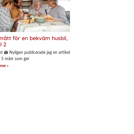
mått för en bekväm husbil,
l 2
nt 🖨 Nyligen publicerade jag en artikel
 5 mått som ger
 mer »