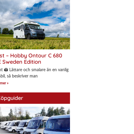
st – Hobby Ontour C 680
 Sweden Edition
nt 🖨 Lättare och smalare än en vanlig
bil, så beskriver man
 mer »
öpguider