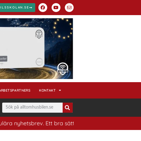
ILSSKOLAN.SE
ARBETSPARTNERS
KONTAKT
tsbrev. Ett bra sätt att ha koll på husbilsvärlden.