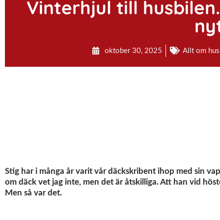
Vinterhjul till husbile
nyt
oktober 30, 2025
Allt om hus
Stig har i många år varit vår däckskribent ihop med sin v
om däck vet jag inte, men det är åtskilliga. Att han vid höst
Men så var det.