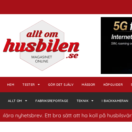
HEM
TESTER
GÖR DET SJÄLV
MÄSSOR
KÖPGUIDER
ALLT OM
FABRIKSREPORTAGE
TEKNIK
I BACKKAMERAN
etsbrev. Ett bra sätt att ha koll på husbilsvärlden.