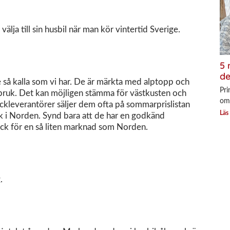
älja till sin husbil när man kör vintertid Sverige.
5 
de
te så kalla som vi har. De är märkta med alptopp och
Pri
rbruk. Det kan möjligen stämma för västkusten och
om
Däckleverantörer säljer dem ofta på sommarprislistan
Läs
ck i Norden. Synd bara att de har en godkänd
äck för en så liten marknad som Norden.
.