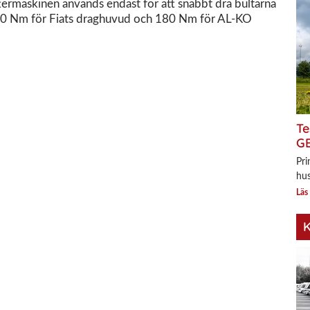
termaskinen används endast för att snabbt dra bultarna
 160 Nm för Fiats draghuvud och 180 Nm för AL-KO
Te
GE
Pri
hus
Läs
K