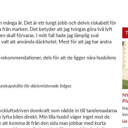
n många år. Det är ett tungt jobb och delvis riskabelt för
tta från marken. Det betyder att jag tvingas göra två lyft
T
n skall förvaras. I mitt fall hade jag lämplig sval
 valt att använda däckhotel. Mest för att jag har andra
av rekommendationer, dels för att de ligger nära husbilens
unskapskälla för däckrelaterade frågor.
NY
Pl
Pri
tryckluftsdriven domkraft som nådde in till tandemaxlarna
inn
lyfta bilen direkt. Min lilla husbil väger inget mot de
Läs
nte att komma åt från den sida man jobbar med korta