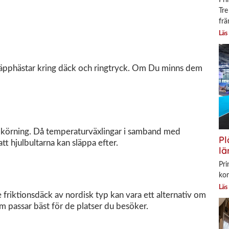
Tre
frä
Läs
käpphästar kring däck och ringtryck. Om Du minns dem
mils körning. Då temperaturväxlingar i samband med
Pl
att hjulbultarna kan släppa efter.
lä
Pri
kon
Läs
e friktionsdäck av nordisk typ kan vara ett alternativ om
 passar bäst för de platser du besöker.