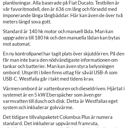
planlösningar. Alla baserade på Fiat Ducato. Testbilen är
vår favoritmodell, den är 636 cm lång och försedd med
imponerande långa långbäddar. Här kan även de över två
meters längd sova gott.
Standard är 140 hk motor och manuell låda. Man kan
uppgradera till 180 hk och den manuella lådan kan bytas
mot automat.
En ny kontrollpanel har tagit plats över skjutdörren. På den
får man inte bara den nödvändigaste informationen om
tankar och batterier. Man kan även styra belysningen
ombord. Utspritt i bilen finns uttag för såväl USB-A som
USB-C. Westfalia går i takt med tidens krav.
Värmen ombord är vattenburen och dieseldriven. Hjärtat i
systemet är en 5 kW Eberspächer som även ger
varmvatten till dusch och disk. Detta är Westfalias eget
system och inkluderar golvvärme.
Det tidigare tillvalspaketet Columbus Plus är numera
standard. Det inkluderar uppvärmd framruta,