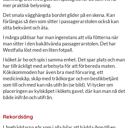
mer praktisk belysning.
Det smala vägghängda bordet glider på en skena. Kan
förlängas så den som sitter i passagerarstolen också kan
sitta bekvämt och äta.
I många plåtisar har man ingenstans att vila fötterna när
man sitter i den bakåtvända passagerarstolen. Det har
Westfalia löst med en liten fotpall.
I köket är ho och spis i samma enhet. Det spar plats och man
har tillräckligt med arbetsyta för att förbereda maten.
Kökskommoden har även bra med förvaring, ett
medicinskåp, skåp med trådkorgar och en bestikbetjänt
som till och med kan nås utifrån (se bild). Vi tycker om
placeringen av kylskåpet i kökets gavel, där kan man nå det
både inifrån och utifrån.
Rekordsäng
Långbäddarna går som i alla bilar att bädda ihop till en