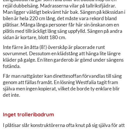
rejäl dubbelsäng. Madrasserna vilar på tallriksfjädrar.
Man ligger väldigt bekvämt här bak. Sängen på kökssidan i
bilen är hela 220 cm lång, det måste vara rekord bland
plåtisar. Många långa personer får här sin önskan om en
plåtis med tillräckligt lång säng uppfylld. Sängen på andra
sidan är kortare, blott 180 cm.
Inte färre än åtta (8!) överskåp är placerade runt
sovrummet. Dessutom en klädstång att hänga lite längre
kläder på galge. En liten garderob är gömd under sängens
fotända.
Får man nattgäster kan dinettesoffan förvandlas till säng
genom att fällas framåt. En lösning Westfalia tagit fram
själva men ingen kopierat, vilket de borde ty enklare blir
det inte.
Inget trolleribadrum
I plåtisar slår konstruktörerna ofta knut på sig själva för att