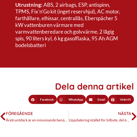
Utrustning:
ABS, 2 airbags, ESP, antispinn,
TPMS, Fix’n’Go kit (inget reservhjul), AC motor,
farthållare, elhissar, centrallås, Eberspächer 5
kW vattenburen värmare med
varmvattenberedare och golvvärme, 2 lågig
spis, 90 liters kyl, 6 kg gasolflaska, 95 Ah AGM
bodelsbatteri
Dela denna artikel
Facebook
WhatsApp
Email
Utskrift
FÖREGÅENDE
NÄSTA
Åretruntdäck är en missvisande benämning
Uppdatering istället för bilbyte, del 6 – nya solpaneler