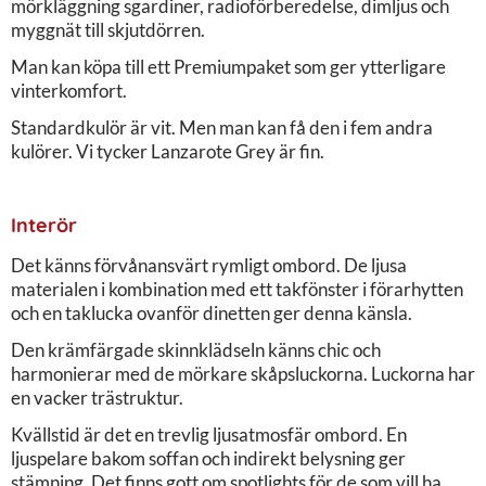
mörkläggning sgardiner, radioförberedelse, dimljus och
myggnät till skjutdörren.
Man kan köpa till ett Premiumpaket som ger ytterligare
vinterkomfort.
Standardkulör är vit. Men man kan få den i fem andra
kulörer. Vi tycker Lanzarote Grey är fin.
Interör
Det känns förvånansvärt rymligt ombord. De ljusa
materialen i kombination med ett takfönster i förarhytten
och en taklucka ovanför dinetten ger denna känsla.
Den krämfärgade skinnklädseln känns chic och
harmonierar med de mörkare skåpsluckorna. Luckorna har
en vacker trästruktur.
Kvällstid är det en trevlig ljusatmosfär ombord. En
ljuspelare bakom soffan och indirekt belysning ger
stämning. Det finns gott om spotlights för de som vill ha