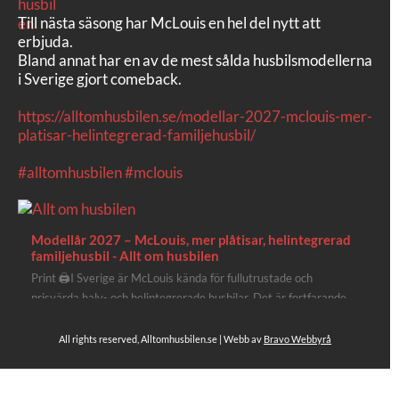
Till nästa säsong har McLouis en hel del nytt att
erbjuda.
Bland annat har en av de mest sålda husbilsmodellerna
i Sverige gjort comeback.
https://alltomhusbilen.se/modellar-2027-mclouis-mer-
platisar-helintegrerad-familjehusbil/
#alltomhusbilen
#mclouis
Modellår 2027 – McLouis, mer plåtisar, helintegrerad
familjehusbil - Allt om husbilen
Print 🖨I Sverige är McLouis kända för fullutrustade och
prisvärda halv- och helintegrerade husbilar. Det är fortfarande
där de lägger mest krut. Men till 2027 får även deras
plåtisutbud lite extra kärlek med hela 3 nya utrustningsnivåer.
All rights reserved, Alltomhusbilen.se | Webb av
Bravo Webbyrå
Av Stefan Janeld Det vimlar inte direkt av husb...
Se hela på Facebook