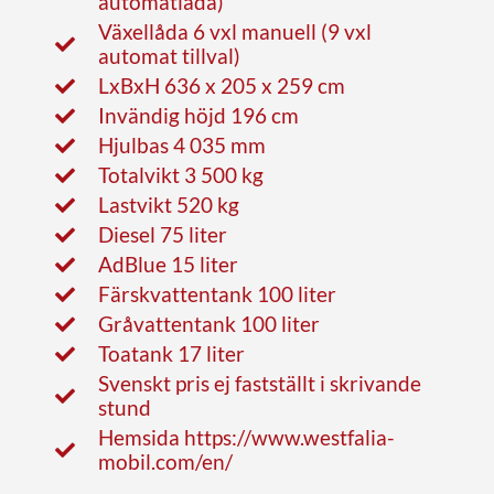
automatlåda)
Växellåda 6 vxl manuell (9 vxl
automat tillval)
LxBxH 636 x 205 x 259 cm
Invändig höjd 196 cm
Hjulbas 4 035 mm
Totalvikt 3 500 kg
Lastvikt 520 kg
Diesel 75 liter
AdBlue 15 liter
Färskvattentank 100 liter
Gråvattentank 100 liter
Toatank 17 liter
Svenskt pris ej fastställt i skrivande
stund
Hemsida https://www.westfalia-
mobil.com/en/