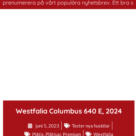
renumerera på vårt populära nyhetsbrev. Ett bra sätt at
.
Westfalia Columbus 640 E, 2024
juni 5, 2023
Tester nya husbilar
Plåtis
,
Plåtisar
,
Premium
Westfalia