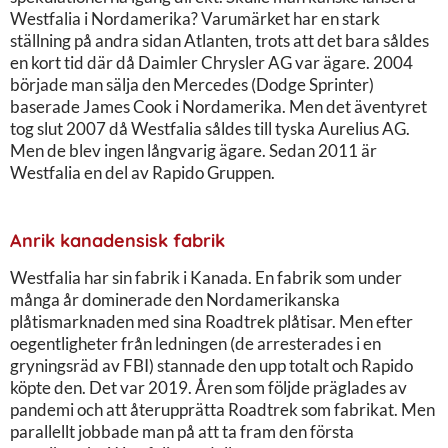
Westfalia i Nordamerika? Varumärket har en stark
ställning på andra sidan Atlanten, trots att det bara såldes
en kort tid där då Daimler Chrysler AG var ägare. 2004
började man sälja den Mercedes (Dodge Sprinter)
baserade James Cook i Nordamerika. Men det äventyret
tog slut 2007 då Westfalia såldes till tyska Aurelius AG.
Men de blev ingen långvarig ägare. Sedan 2011 är
Westfalia en del av Rapido Gruppen.
Anrik kanadensisk fabrik
Westfalia har sin fabrik i Kanada. En fabrik som under
många år dominerade den Nordamerikanska
plåtismarknaden med sina Roadtrek plåtisar. Men efter
oegentligheter från ledningen (de arresterades i en
gryningsräd av FBI) stannade den upp totalt och Rapido
köpte den. Det var 2019. Åren som följde präglades av
pandemi och att återupprätta Roadtrek som fabrikat. Men
parallellt jobbade man på att ta fram den första