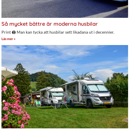
Så mycket bättre är moderna husbilar
Print 🖨 Man kan tycka att husbilar sett likadana ut i decennier.
Läs mer »