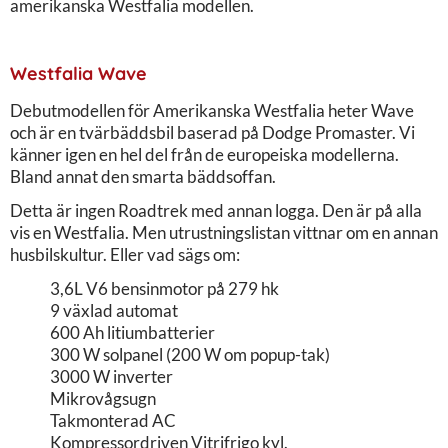
amerikanska Westfalia modellen.
Westfalia Wave
Debutmodellen för Amerikanska Westfalia heter Wave
och är en tvärbäddsbil baserad på Dodge Promaster. Vi
känner igen en hel del från de europeiska modellerna.
Bland annat den smarta bäddsoffan.
Detta är ingen Roadtrek med annan logga. Den är på alla
vis en Westfalia. Men utrustningslistan vittnar om en annan
husbilskultur. Eller vad sägs om:
3,6L V6 bensinmotor på 279 hk
9 växlad automat
600 Ah litiumbatterier
300 W solpanel (200 W om popup-tak)
3000 W inverter
Mikrovågsugn
Takmonterad AC
Kompressordriven Vitrifrigo kyl.