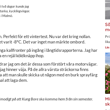
t i två dagar kunde jag
tarka, kycklingvingar.
p i Malmö.
Så
mo
 Perfekt för ett vintertest. Nu var det kring nollan.
Pri
r det varit -8°C. Det var inget man märkte ombord.
lik
Läs
inga kallfronter på ingång i långtidsrapporterna. Jag har
a en rejäl köldknäpp ihop.
drar jag om det är dessa som förstört våra motorvägar.
 jag hinner väja. På de allra värsta sträckorna finns
ka att man skulle skicka ut någon med en burk sprayfärg
al att laga dem.
Mi
tålmodigt på att Kung Bore ska komma hem från sin semester.
sk