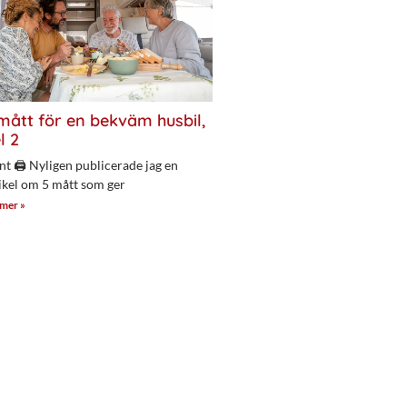
mått för en bekväm husbil,
l 2
nt 🖨 Nyligen publicerade jag en
ikel om 5 mått som ger
 mer »