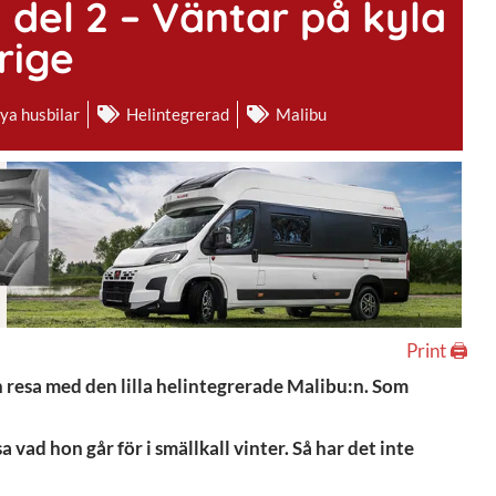
 del 2 – Väntar på kyla
rige
ya husbilar
Helintegrerad
Malibu
Print 🖨
n resa med den lilla helintegrerade Malibu:n. Som
 vad hon går för i smällkall vinter. Så har det inte