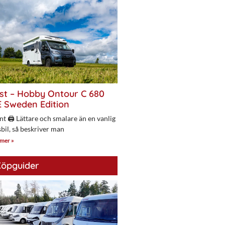
st – Hobby Ontour C 680
 Sweden Edition
nt 🖨 Lättare och smalare än en vanlig
bil, så beskriver man
 mer »
öpguider