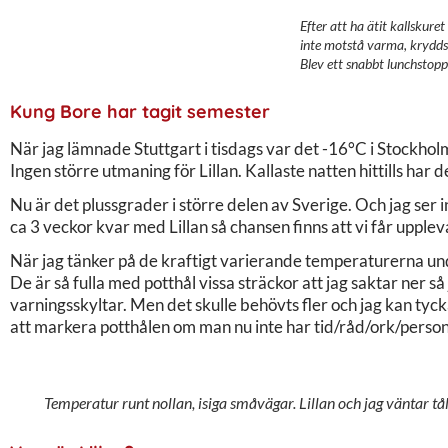
Efter att ha ätit kallskure
inte motstå varma, krydds
Blev ett snabbt lunchstop
Kung Bore har tagit semester
När jag lämnade Stuttgart i tisdags var det -16°C i Stockholm.
Ingen större utmaning för Lillan. Kallaste natten hittills ha
Nu är det plussgrader i större delen av Sverige. Och jag ser 
ca 3 veckor kvar med Lillan så chansen finns att vi får upplev
När jag tänker på de kraftigt varierande temperaturerna un
De är så fulla med potthål vissa sträckor att jag saktar ner så
varningsskyltar. Men det skulle behövts fler och jag kan tyc
att markera potthålen om man nu inte har tid/råd/ork/person
Temperatur runt nollan, isiga småvägar. Lillan och jag väntar 