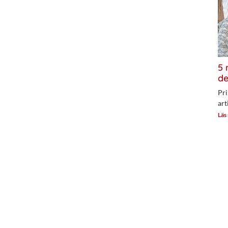
5 
de
Pri
art
Läs