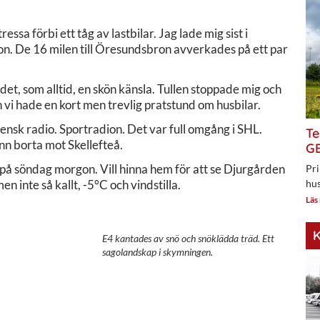
essa förbi ett tåg av lastbilar. Jag lade mig sist i
son. De 16 milen till Öresundsbron avverkades på ett par
t, som alltid, en skön känsla. Tullen stoppade mig och
 vi hade en kort men trevlig pratstund om husbilar.
vensk radio. Sportradion. Det var full omgång i SHL.
Te
n borta mot Skellefteå.
GE
 på söndag morgon. Vill hinna hem för att se Djurgården
Pri
n inte så kallt, -5°C och vindstilla.
hus
Läs
K
E4 kantades av snö och snöklädda träd. Ett
sagolandskap i skymningen.