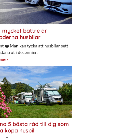
 mycket bättre är
derna husbilar
nt 🖨 Man kan tycka att husbilar sett
adana ut i decennier.
 mer »
na 5 bästa råd till dig som
a köpa husbil