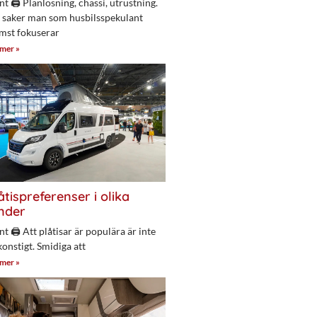
nt 🖨 Planlösning, chassi, utrustning.
 saker man som husbilsspekulant
mst fokuserar
 mer »
åtispreferenser i olika
nder
nt 🖨 Att plåtisar är populära är inte
konstigt. Smidiga att
 mer »