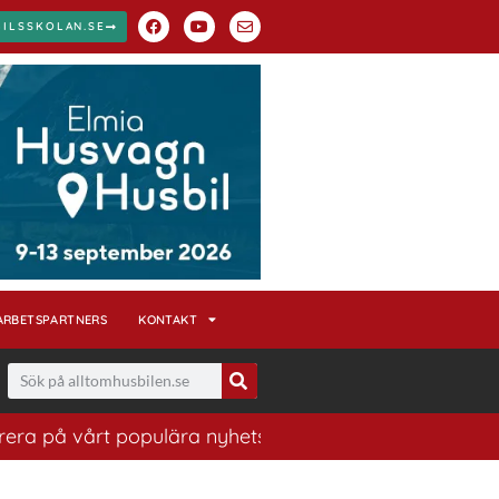
BILSSKOLAN.SE
ARBETSPARTNERS
KONTAKT
årt populära nyhetsbrev. Ett bra sätt att ha koll på hu