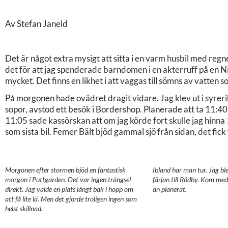
Av Stefan Janeld
Det är något extra mysigt att sitta i en varm husbil med reg
det för att jag spenderade barndomen i en akterruff på en N
mycket. Det finns en likhet i att vaggas till sömns av vatten
På morgonen hade ovädret dragit vidare. Jag klev ut i syre
sopor, avstod ett besök i Bordershop. Planerade att ta 11:40 f
11:05 sade kassörskan att om jag körde fort skulle jag hinna
som sista bil. Femer Bält bjöd gammal sjö från sidan, det fick f
Morgonen efter stormen bjöd en fantastisk
Ibland har man tur. Jag bl
morgon i Puttgarden. Det var ingen trängsel
färjan till Rödby. Kom med
direkt. Jag valde en plats långt bak i hopp om
än planerat.
att få lite lä. Men det gjorde troligen ingen som
helst skillnad.