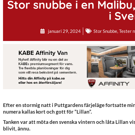
Stor snubbe i en Malibu,
i Sve
januari 29, 2024
Stor Snubbe
,
Tester n
Efter en stormig natt i Puttgardens färjeläge fortsatte mi
numera kallas kort och gott för ”Lillan”.
Tanken var att möta den svenska vintern och låta Lillan visa
blivit, ännu.