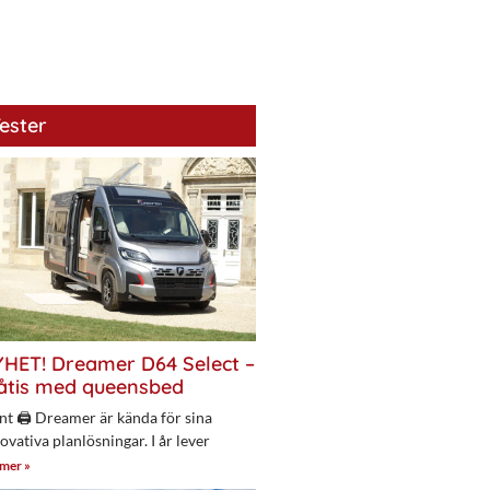
ester
HET! Dreamer D64 Select –
åtis med queensbed
nt 🖨 Dreamer är kända för sina
ovativa planlösningar. I år lever
 mer »