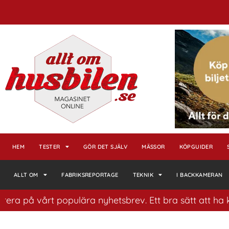
HEM
TESTER
GÖR DET SJÄLV
MÄSSOR
KÖPGUIDER
ALLT OM
FABRIKSREPORTAGE
TEKNIK
I BACKKAMERAN
vårt populära nyhetsbrev. Ett bra sätt att ha koll på h