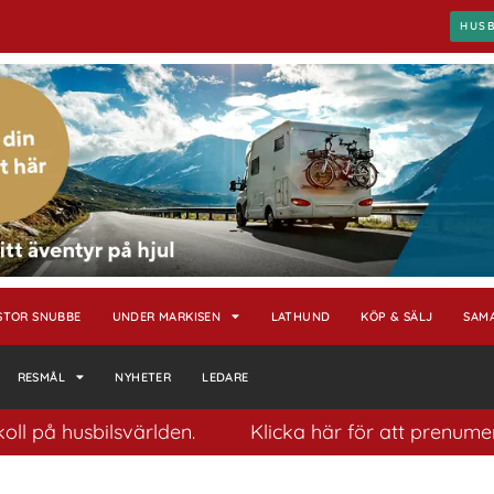
HUS
STOR SNUBBE
UNDER MARKISEN
LATHUND
KÖP & SÄLJ
SAM
RESMÅL
NYHETER
LEDARE
usbilsvärlden.
Klicka här för att prenumerera på v