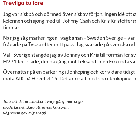
Trevliga tullare
Jag var sist på och därmed även sist av färjan. Ingen idé att str
kolonnen och sjöng med till Johnny Cash och Kris Kristoffer
timmar.
När jag såg markeringen i vägbanan – Sweden Sverige – var de
frågade på Tyska efter mitt pass. Jag svarade på svenska och
Väl i Sverige stängde jag av Johnny och Kris till förmån för s
HV71 förlorade, denna gång mot Leksand, men Frölunda van
Övernattar på en parkering i Jönköping och kör vidare tidigt
möta AIK på Hovet kl 15. Det är rejält med snö i Jönköping, me
Tänk att det är lika skönt varje gång man angör
moderlandet. Bara att se markeringen i
vägbanan gav mig energi.