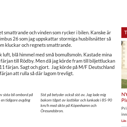
T
net smattrande och vinden som rycker i bilen. Kanske är
imbus 26 som jag uppskattar stormiga husbilsnätter så
 som kluckar och regnets smattrande.
rik luft, blå himmel med små bomullsmoln. Kastade mina
ärjan till Rödby. Men då jag körde fram till biljettluckan
 11 färjan. Sagt och gjort. Jag körde på M/F Deutschland
ärjan att rulla så där lagom trevligt.
NY
ev sista bil ombord på
Sist på betyder också sist av. Jag lade mig
Pl
 en tidigare avgång
bakom tåget av lastbilar och lunkade i 85-90
km/h med sikte på Köpenhamn och
Pri
Öresundsbron.
inn
Läs