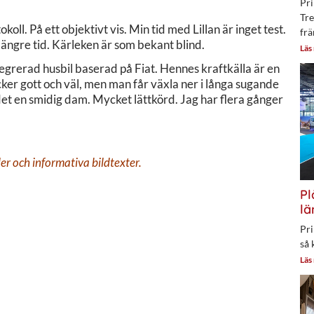
Pri
Tre
koll. På ett objektivt vis. Min tid med Lillan är inget test.
frä
 längre tid. Kärleken är som bekant blind.
Läs
tegrerad husbil baserad på Fiat. Hennes kraftkälla är en
ker gott och väl, men man får växla ner i långa sugande
det en smidig dam. Mycket lättkörd. Jag har flera gånger
lder och informativa bildtexter.
Pl
lä
Pri
så 
Läs