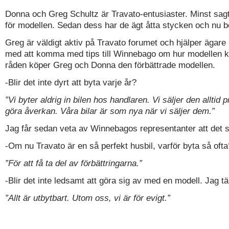
Donna och Greg Schultz är Travato-entusiaster. Minst sagt. 
för modellen. Sedan dess har de ägt åtta stycken och nu be
Greg är väldigt aktiv på Travato forumet och hjälper ägare
med att komma med tips till Winnebago om hur modellen ka
råden köper Greg och Donna den förbättrade modellen.
-Blir det inte dyrt att byta varje år?
”Vi byter aldrig in bilen hos handlaren. Vi säljer den alltid p
göra åverkan. Våra bilar är som nya när vi säljer dem.”
Jag får sedan veta av Winnebagos representanter att det stå
-Om nu Travato är en så perfekt husbil, varför byta så ofta
”För att få ta del av förbättringarna.”
-Blir det inte ledsamt att göra sig av med en modell. Jag tän
”Allt är utbytbart. Utom oss, vi är för evigt.”