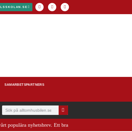
ILSSKOLAN.SE
SAMARBETSPARTNERS
ulära nyhetsbrev. Ett bra sätt att ha koll på husbilsvärlden.