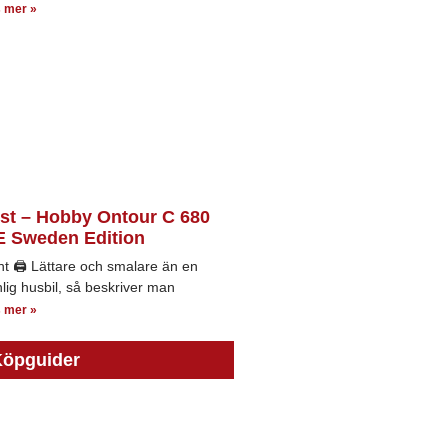
 mer »
st – Hobby Ontour C 680
 Sweden Edition
nt 🖨 Lättare och smalare än en
lig husbil, så beskriver man
 mer »
öpguider