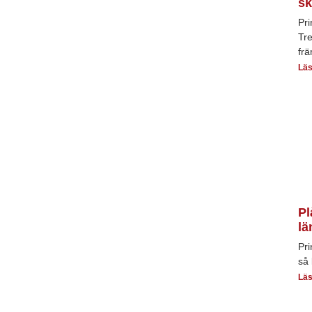
sk
Pri
Tr
frä
Läs
Pl
lä
Pri
så 
Läs