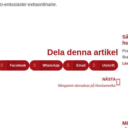
-entusiaster extraordinaire.
Så
hu
Dela denna artikel
Pri
lik
Läs
Facebook
WhatsApp
Email
Utskrift
NÄSTA
Wingamm storsatsar på Nordamerika
Mi