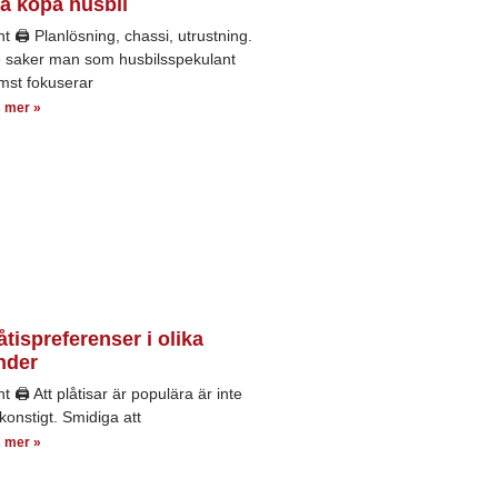
a köpa husbil
nt 🖨 Planlösning, chassi, utrustning.
e saker man som husbilsspekulant
mst fokuserar
 mer »
åtispreferenser i olika
nder
nt 🖨 Att plåtisar är populära är inte
konstigt. Smidiga att
 mer »