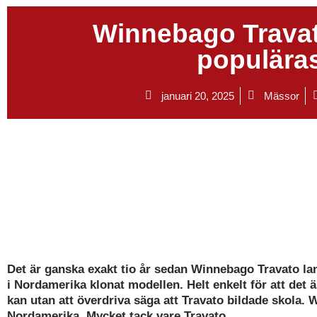
Winnebago Travat
populäras
januari 20, 2025
Mässor
Det är ganska exakt tio år sedan Winnebago Travato la
i Nordamerika klonat modellen. Helt enkelt för att det
kan utan att överdriva säga att Travato bildade skola. W
Nordamerika. Mycket tack vare Travato.