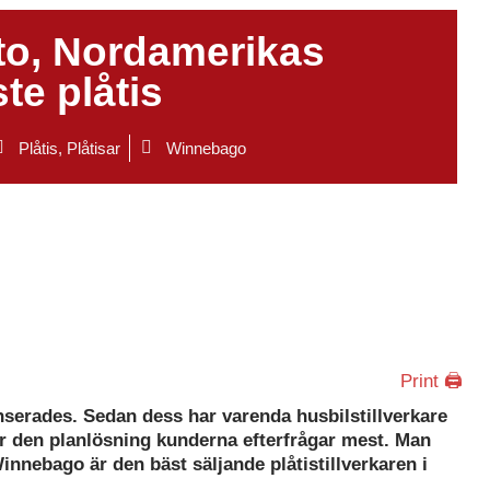
o, Nordamerikas
te plåtis
Plåtis
,
Plåtisar
Winnebago
Print 🖨
nserades. Sedan dess har varenda husbilstillverkare
 är den planlösning kunderna efterfrågar mest. Man
innebago är den bäst säljande plåtistillverkaren i