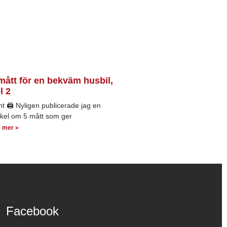
mått för en bekväm husbil,
l 2
nt 🖨 Nyligen publicerade jag en
ikel om 5 mått som ger
 mer »
Facebook