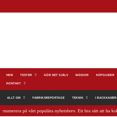
HEM
TESTER
GÖR DET SJÄLV
MÄSSOR
KÖPGUIDER
KONTAKT
ALLT OM
FABRIKSREPORTAGE
TEKNIK
I BACKKAME
rera på vårt populära nyhetsbrev. Ett bra sätt att ha koll på h