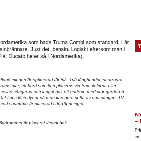
i Nordamerika som hade Truma Combi som standard. I år
T
inbrännare. Just det, bensin. Logiskt eftersom man i
at Ducato heter så i Nordamerika).
Planösningen är optimerad för två. Två långbäddar, snurrbara
framstolar, ett bord som kan placeras vid framstolarna eller
mellan sängarna och längst bak ett badrum med stor garderob.
Det finns lösa dynor så man kan göra soffa av ena sängen. TV
med soundbar är placerad i dörröppningen.
NY
– 
Badrummet är placerat längst bak.
Pri
inn