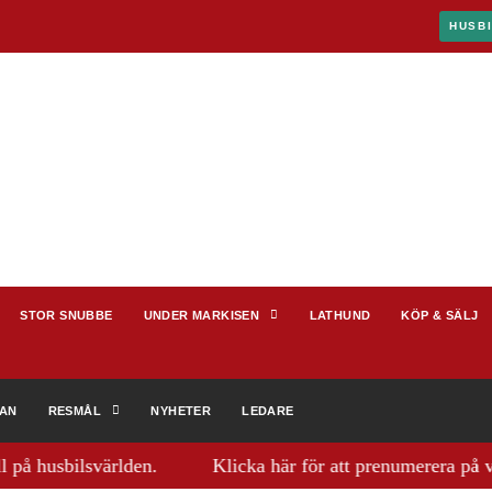
HUSB
STOR SNUBBE
UNDER MARKISEN
LATHUND
KÖP & SÄLJ
RAN
RESMÅL
NYHETER
LEDARE
usbilsvärlden.
Klicka här för att prenumerera på vårt pop