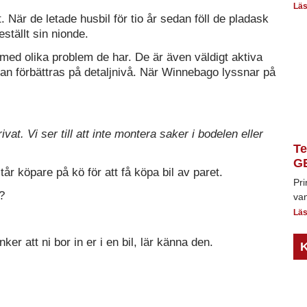
Läs
När de letade husbil för tio år sedan föll de pladask
ställt sin nionde.
 med olika problem de har. De är även väldigt aktiva
n förbättras på detaljnivå. När Winnebago lyssnar på
rivat. Vi ser till att inte montera saker i bodelen eller
Te
GE
r köpare på kö för att få köpa bil av paret.
Pri
?
van
Läs
ker att ni bor in er i en bil, lär känna den.
K