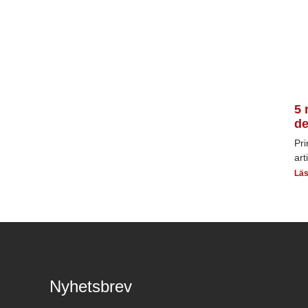
5 
de
Pri
art
Läs
Nyhetsbrev