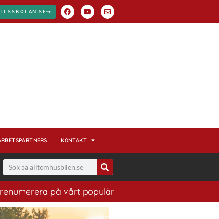
BILSSKOLAN.SE
ARBETSPARTNERS
KONTAKT
rera på vårt populära nyhetsbrev. Ett bra sätt att ha k