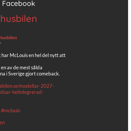
Facebook
 husbilen
 husbilen
n
g har McLouis en hel del nytt att
 en av de mest sålda
na i Sverige gjort comeback.
usbilen.se/modellar-2027-
tisar-helintegrerad-
n
#mclouis