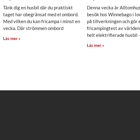
Tänk dig en husbil där du praktiskt
Denna vecka är Alltomhus
taget har obegränsat med el ombord.
besök hos Winnebago i Iow
Med vilken du kan fricampa i minst en
på tillverkningen och gör 
vecka. Där strömmen ombord
fricampingtest av världen
helt elektrifierade husbil 
Läs mer »
Läs mer »