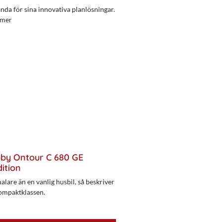
da för sina innovativa planlösningar.
 mer
bby Ontour C 680 GE
ition
alare än en vanlig husbil, så beskriver
ompaktklassen.