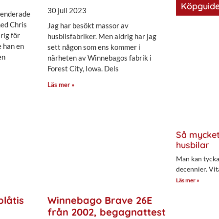
Köpguide
30 juli 2023
spenderade
ed Chris
Jag har besökt massor av
rig för
husbilsfabriker. Men aldrig har jag
e han en
sett någon som ens kommer i
en
närheten av Winnebagos fabrik i
Forest City, Iowa. Dels
Läs mer »
Så mycket
husbilar
Man kan tycka 
decennier. Vit
Läs mer »
plåtis
Winnebago Brave 26E
från 2002, begagnattest