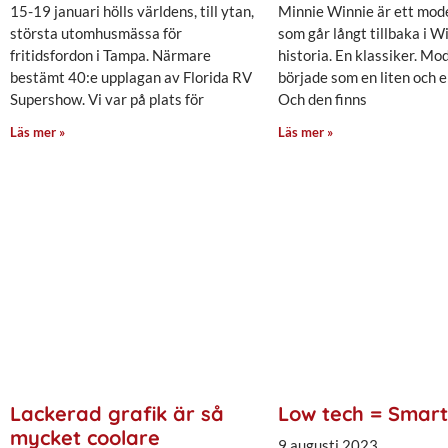
15-19 januari hölls världens, till ytan,
Minnie Winnie är ett mod
största utomhusmässa för
som går långt tillbaka i 
fritidsfordon i Tampa. Närmare
historia. En klassiker. Mo
bestämt 40:e upplagan av Florida RV
började som en liten och e
Supershow. Vi var på plats för
Och den finns
Läs mer »
Läs mer »
Lackerad grafik är så
Low tech = Smart
mycket coolare
9 augusti 2023