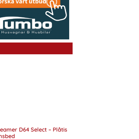
eamer D64 Select – Plåtis
nsbed