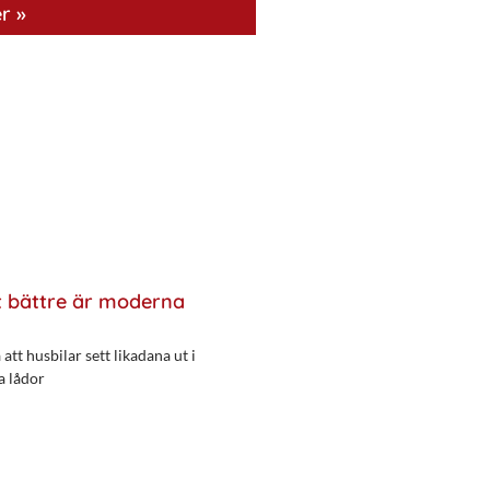
r »
 bättre är moderna
att husbilar sett likadana ut i
a lådor