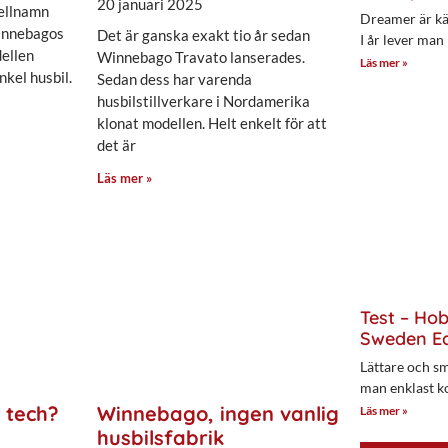
20 januari 2025
ellnamn
Dreamer är kän
Winnebagos
Det är ganska exakt tio år sedan
I år lever man
dellen
Winnebago Travato lanserades.
Läs mer »
nkel husbil.
Sedan dess har varenda
husbilstillverkare i Nordamerika
klonat modellen. Helt enkelt för att
det är
Läs mer »
Test – Ho
Sweden Ed
Lättare och sm
man enklast k
 tech?
Winnebago, ingen vanlig
Läs mer »
husbilsfabrik