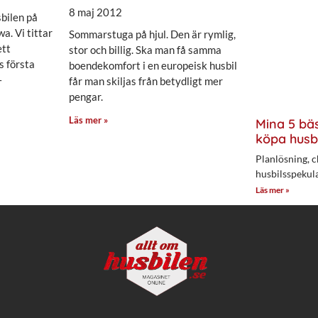
8 maj 2012
bilen på
a. Vi tittar
Sommarstuga på hjul. Den är rymlig,
ett
stor och billig. Ska man få samma
s första
boendekomfort i en europeisk husbil
–
får man skiljas från betydligt mer
pengar.
Läs mer »
Mina 5 bäs
köpa husb
Planlösning, c
husbilsspekul
Läs mer »