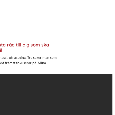
ta råd till dig som ska
il
hassi, utrustning. Tre saker man som
ant främst fokuserar på. Mina