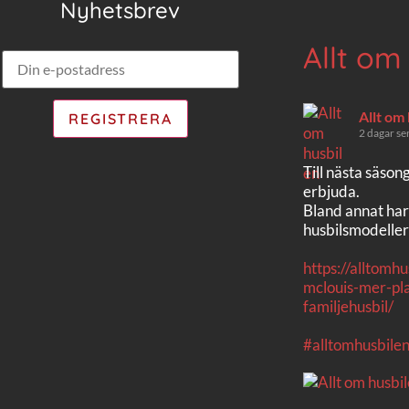
Nyhetsbrev
Allt om
Allt om
2 dagar se
Till nästa säson
erbjuda.
Bland annat har
husbilsmodeller
https://alltomh
mclouis-mer-pla
familjehusbil/
#alltomhusbile