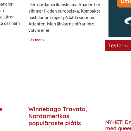
paneler,
Den nordamerikanska marknaden blir
r i
allt mer lik den europeiska. Kompakta
. Låter
husbilar är i ropet på båda sidor om
a oss här i
Atlanten. Men jänkarna offrar inte
volym eller
Läs mer »
Tester »
e
Winnebago Travato,
Nordamerikas
NYHET! Dr
populäraste plåtis
med quee