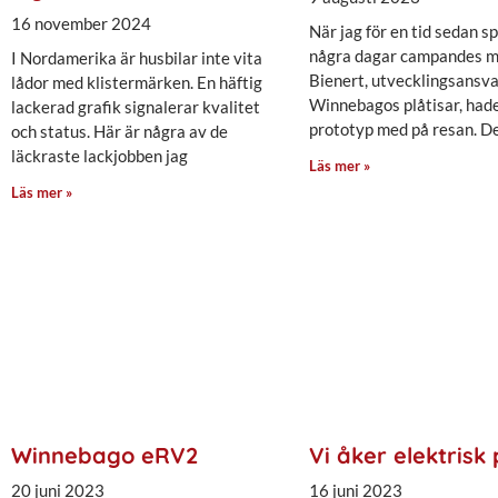
16 november 2024
När jag för en tid sedan 
några dagar campandes m
I Nordamerika är husbilar inte vita
Bienert, utvecklingsansva
lådor med klistermärken. En häftig
Winnebagos plåtisar, had
lackerad grafik signalerar kvalitet
prototyp med på resan. D
och status. Här är några av de
läckraste lackjobben jag
Läs mer »
Läs mer »
Winnebago eRV2
Vi åker elektrisk 
20 juni 2023
16 juni 2023