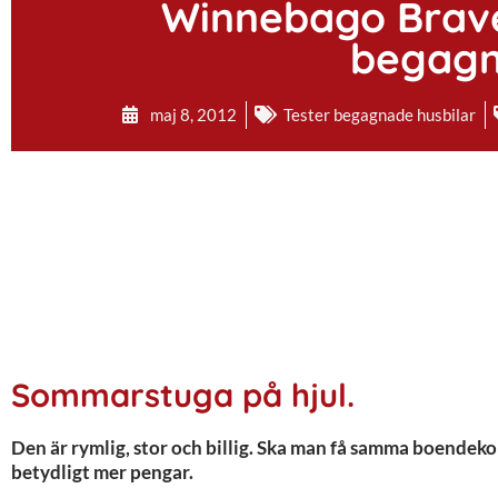
Winnebago Brave
begagn
maj 8, 2012
Tester begagnade husbilar
Sommarstuga på hjul.
Den är rymlig, stor och billig. Ska man få samma boendekom
betydligt mer pengar.