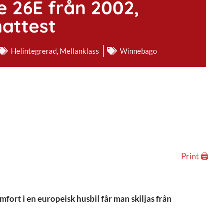
 26E från 2002,
attest
Helintegrerad
,
Mellanklass
Winnebago
Print 🖨
fort i en europeisk husbil får man skiljas från