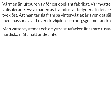
Värmen är luftburen av för oss obekant fabrikat. Varmvatte
välisolerade. Avsaknaden av framdörrar betyder att det är v
tveklöst. Att man tar sig fram på vinterväglag är även det säk
med massor av vikt över drivhjulen – en bergsget mer andra
Men vattensystemet och de yttre stuvfacken är sämre rustade
nordiska mått mätt är det inte.