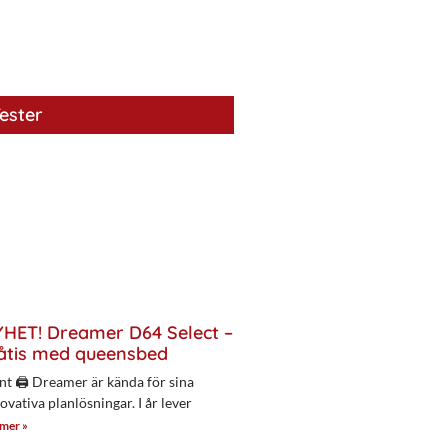
ester
HET! Dreamer D64 Select –
åtis med queensbed
nt 🖨 Dreamer är kända för sina
ovativa planlösningar. I år lever
 mer »