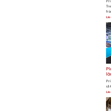
Pri
Tre
frä
Läs
Pl
lä
Pri
så 
Läs