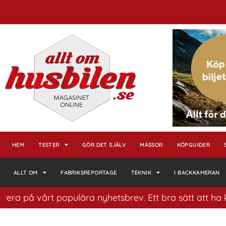
HEM
TESTER
GÖR DET SJÄLV
MÄSSOR
KÖPGUIDER
ALLT OM
FABRIKSREPORTAGE
TEKNIK
I BACKKAMERAN
 vårt populära nyhetsbrev. Ett bra sätt att ha koll på 