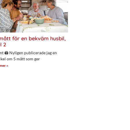
mått för en bekväm husbil,
l 2
nt 🖨 Nyligen publicerade jag en
ikel om 5 mått som ger
 mer »