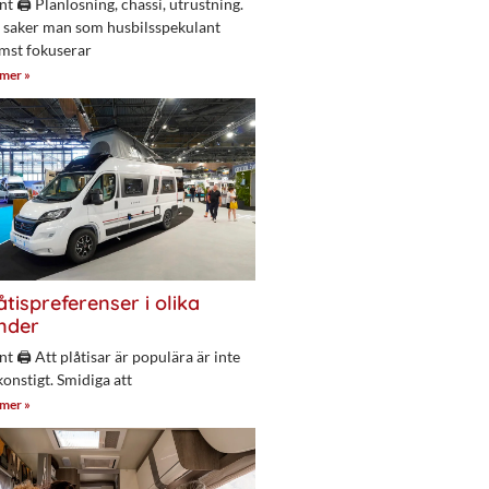
nt 🖨 Planlösning, chassi, utrustning.
 saker man som husbilsspekulant
mst fokuserar
 mer »
åtispreferenser i olika
nder
nt 🖨 Att plåtisar är populära är inte
konstigt. Smidiga att
 mer »