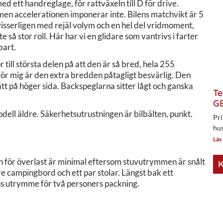
 ett handreglage, för rattväxeln till D för drive.
 men accelerationen imponerar inte. Bilens matchvikt är 5
 visserligen med rejäl volym och en hel del vridmoment,
så stor roll. Här har vi en glidare som vantrivs i farter
bart.
r till största delen på att den är så bred, hela 255
ör mig är den extra bredden påtagligt besvärlig. Den
ätt på höger sida. Backspeglarna sitter lågt och ganska
Te
.
GE
ell äldre. Säkerhetsutrustningen är bilbälten, punkt.
Pri
hus
Läs
ken för överlast är minimal eftersom stuvutrymmen är snålt
K
ndre campingbord och ett par stolar. Längst bak ett
s utrymme för två personers packning.