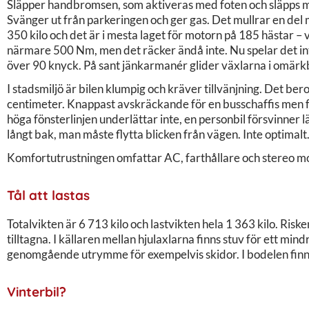
Släpper handbromsen, som aktiveras med foten och släpps med
Svänger ut från parkeringen och ger gas. Det mullrar en del
350 kilo och det är i mesta laget för motorn på 185 hästar –
närmare 500 Nm, men det räcker ändå inte. Nu spelar det inte 
över 90 knyck. På sant jänkarmanér glider växlarna i omärk
I stadsmiljö är bilen klumpig och kräver tillvänjning. Det bero
centimeter. Knappast avskräckande för en busschaffis men f
höga fönsterlinjen underlättar inte, en personbil försvinner l
långt bak, man måste flytta blicken från vägen. Inte optimalt
Komfortutrustningen omfattar AC, farthållare och stereo mod
Tål att lastas
Totalvikten är 6 713 kilo och lastvikten hela 1 363 kilo. Ris
tilltagna. I källaren mellan hjulaxlarna finns stuv för ett mi
genomgående utrymme för exempelvis skidor. I bodelen finn
Vinterbil?