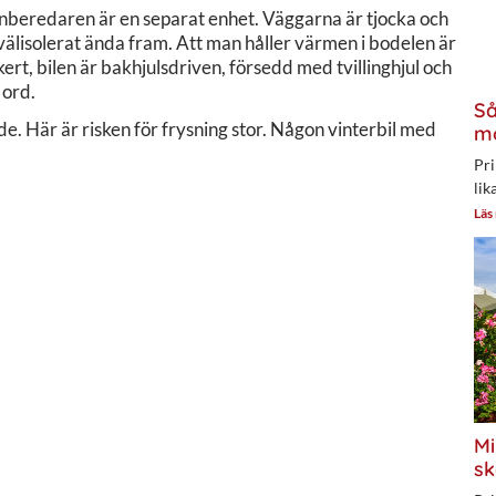
nberedaren är en separat enhet. Väggarna är tjocka och
älisolerat ända fram. Att man håller värmen i bodelen är
ert, bilen är bakhjulsdriven, försedd med tvillinghjul och
 ord.
Så
. Här är risken för frysning stor. Någon vinterbil med
mo
Pri
lik
Läs
Mi
sk