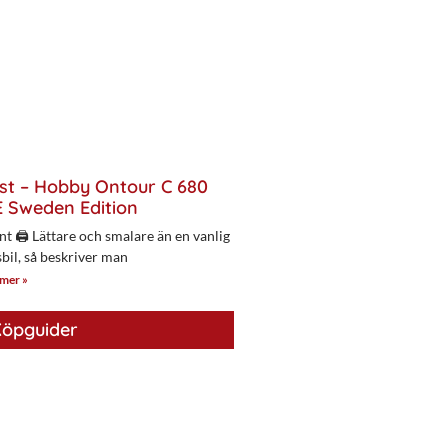
st – Hobby Ontour C 680
 Sweden Edition
nt 🖨 Lättare och smalare än en vanlig
bil, så beskriver man
 mer »
öpguider