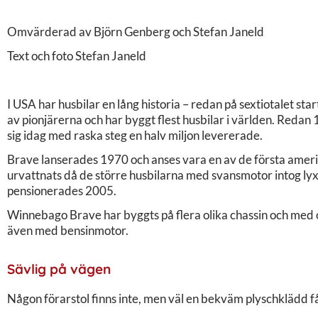
Omvärderad av Björn Genberg och Stefan Janeld
Text och foto Stefan Janeld
I USA har husbilar en lång historia – redan på sextiotalet s
av pionjärerna och har byggt flest husbilar i världen. Red
sig idag med raska steg en halv miljon levererade.
Brave lanserades 1970 och anses vara en av de första ameri
urvattnats då de större husbilarna med svansmotor intog l
pensionerades 2005.
Winnebago Brave har byggts på flera olika chassin och med 
även med bensinmotor.
Sävlig på vägen
Någon förarstol finns inte, men väl en bekväm plyschklädd f