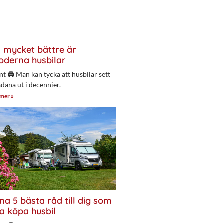
 mycket bättre är
derna husbilar
nt 🖨 Man kan tycka att husbilar sett
adana ut i decennier.
 mer »
na 5 bästa råd till dig som
a köpa husbil