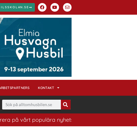
BILSSKOLAN.SE
ARBETSPARTNERS
KONTAKT
vårt populära nyhetsbrev. Ett bra sätt att ha koll på h