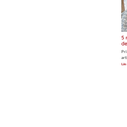
5 
de
Pri
art
Läs