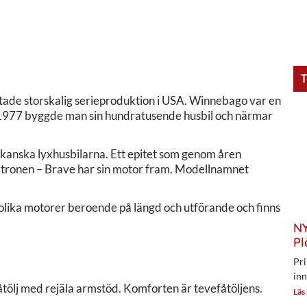
T
tartade storskalig serieproduktion i USA. Winnebago var en
an 1977 byggde man sin hundratusende husbil och närmar
kanska lyxhusbilarna. Ett epitet som genom åren
yxtronen – Brave har sin motor fram. Modellnamnet
olika motorer beroende på längd och utförande och finns
NY
Pl
Pri
inn
åtölj med rejäla armstöd. Komforten är tevefåtöljens.
Läs