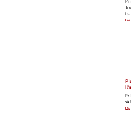
Pri
Tre
frä
Läs
Pl
lä
Pri
så 
Läs