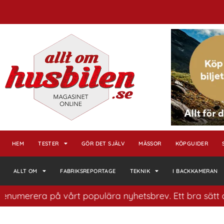
HEM
TESTER
GÖR DET SJÄLV
MÄSSOR
KÖPGUIDER
ALLT OM
FABRIKSREPORTAGE
TEKNIK
I BACKKAMERAN
era på vårt populära nyhetsbrev. Ett bra sätt att ha ko