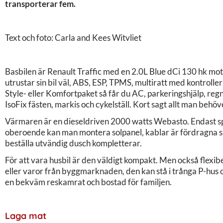
transporterar fem.
Text och foto: Carla and Kees Witvliet
Basbilen är Renault Traffic med en 2.0L Blue dCi 130 hk moto
utrustar sin bil väl, ABS, ESP, TPMS, multiratt med kontroller
Style- eller Komfortpaket så får du AC, parkeringshjälp, regn
IsoFix fästen, markis och cykelställ. Kort sagt allt man behö
Värmaren är en dieseldriven 2000 watts Webasto. Endast spis
oberoende kan man montera solpanel, kablar är fördragna så d
beställa utvändig dusch kompletterar.
För att vara husbil är den väldigt kompakt. Men också flexibe
eller varor från byggmarknaden, den kan stå i trånga P-hus o
en bekväm reskamrat och bostad för familjen.
Laga mat