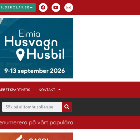
BILSSKOLAN.SE
ARBETSPARTNERS
KONTAKT
ra på vårt populära nyhetsbrev. Ett bra sätt att ha kol