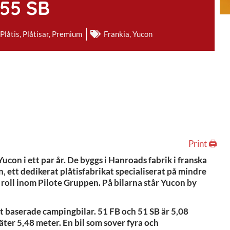
55 SB
Plåtis
,
Plåtisar
,
Premium
Frankia
,
Yucon
Print 🖨
con i ett par år. De byggs i Hanroads fabrik i franska
, ett dedikerat plåtisfabrikat specialiserat på mindre
roll inom Pilote Gruppen. På bilarna står Yucon by
t baserade campingbilar. 51 FB och 51 SB är 5,08
mäter 5,48 meter. En bil som sover fyra och