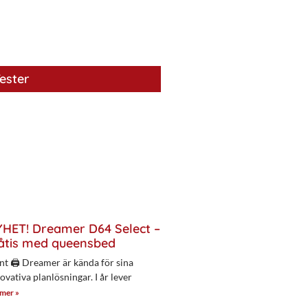
ester
HET! Dreamer D64 Select –
åtis med queensbed
nt 🖨 Dreamer är kända för sina
ovativa planlösningar. I år lever
 mer »