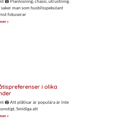
nt 🖨 Planlösning, chassi, utrustning.
 saker man som husbilsspekulant
mst fokuserar
 mer »
åtispreferenser i olika
nder
nt 🖨 Att plåtisar är populära är inte
konstigt. Smidiga att
 mer »