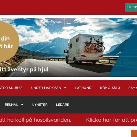
HUS
STOR SNUBBE
UNDER MARKISEN
LATHUND
KÖP & SÄLJ
SAM
RESMÅL
NYHETER
LEDARE
ll på husbilsvärlden.
Klicka här för att prenumere