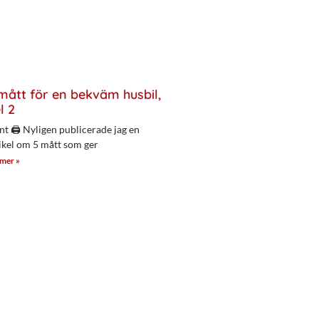
mått för en bekväm husbil,
l 2
nt 🖨 Nyligen publicerade jag en
ikel om 5 mått som ger
 mer »