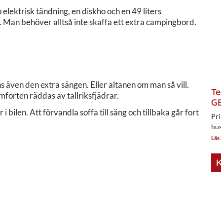
lektrisk tändning, en diskho och en 49 liters
 Man behöver alltså inte skaffa ett extra campingbord.
 även den extra sängen. Eller altanen om man så vill.
Te
mforten räddas av tallriksfjädrar.
GE
 bilen. Att förvandla soffa till säng och tillbaka går fort
Pri
hus
Läs
K