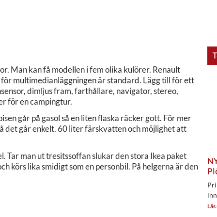
T
r. Man kan få modellen i fem olika kulörer. Renault
 för multimedianläggningen är standard. Lägg till för ett
sensor, dimljus fram, farthållare, navigator, stereo,
ver för en campingtur.
en går på gasol så en liten flaska räcker gott. För mer
et går enkelt. 60 liter färskvatten och möjlighet att
l. Tar man ut tresitssoffan slukar den stora Ikea paket
NY
ch körs lika smidigt som en personbil. På helgerna är den
Pl
Pri
inn
Läs