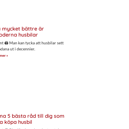
 mycket bättre är
derna husbilar
nt 🖨 Man kan tycka att husbilar sett
adana ut i decennier.
 mer »
na 5 bästa råd till dig som
a köpa husbil