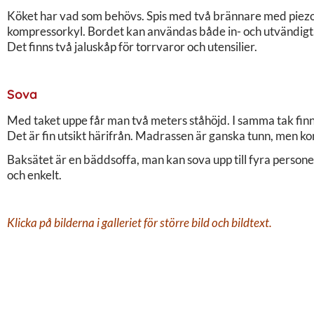
Köket har vad som behövs. Spis med två brännare med piezo e
kompressorkyl. Bordet kan användas både in- och utvändigt.
Det finns två jaluskåp för torrvaror och utensilier.
Sova
Med taket uppe får man två meters ståhöjd. I samma tak finns
Det är fin utsikt härifrån. Madrassen är ganska tunn, men ko
Baksätet är en bäddsoffa, man kan sova upp till fyra personer i
och enkelt.
Klicka på bilderna i galleriet för större bild och bildtext.