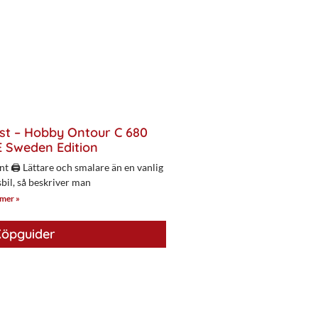
st – Hobby Ontour C 680
 Sweden Edition
nt 🖨 Lättare och smalare än en vanlig
bil, så beskriver man
 mer »
öpguider