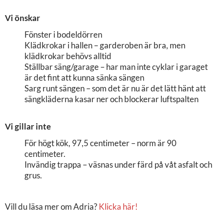
Vi önskar
Fönster i bodeldörren
Klädkrokar i hallen – garderoben är bra, men
klädkrokar behövs alltid
Ställbar säng/garage – har man inte cyklar i garaget
är det fint att kunna sänka sängen
Sarg runt sängen – som det är nu är det lätt hänt att
sängkläderna kasar ner och blockerar luftspalten
Vi gillar inte
För högt kök, 97,5 centimeter – norm är 90
centimeter.
Invändig trappa – väsnas under färd på våt asfalt och
grus.
Vill du läsa mer om Adria?
Klicka här!