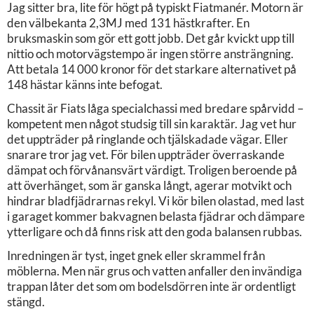
Jag sitter bra, lite för högt på typiskt Fiatmanér. Motorn är
den välbekanta 2,3MJ med 131 hästkrafter. En
bruksmaskin som gör ett gott jobb. Det går kvickt upp till
nittio och motorvägstempo är ingen större ansträngning.
Att betala 14 000 kronor för det starkare alternativet på
148 hästar känns inte befogat.
Chassit är Fiats låga specialchassi med bredare spårvidd –
kompetent men något studsig till sin karaktär. Jag vet hur
det uppträder på ringlande och tjälskadade vägar. Eller
snarare tror jag vet. För bilen uppträder överraskande
dämpat och förvånansvärt värdigt. Troligen beroende på
att överhänget, som är ganska långt, agerar motvikt och
hindrar bladfjädrarnas rekyl. Vi kör bilen olastad, med last
i garaget kommer bakvagnen belasta fjädrar och dämpare
ytterligare och då finns risk att den goda balansen rubbas.
Inredningen är tyst, inget gnek eller skrammel från
möblerna. Men när grus och vatten anfaller den invändiga
trappan låter det som om bodelsdörren inte är ordentligt
stängd.