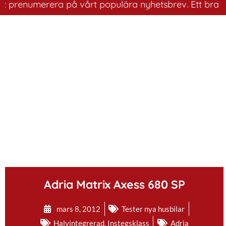
renumerera på vårt populära nyhetsbrev. Ett bra sätt at
.
Adria Matrix Axess 680 SP
mars 8, 2012
Tester nya husbilar
Halvintegrerad
,
Instegsklass
Adria