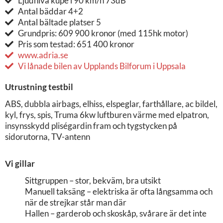
Ljudnivå kupé i 90 km/h 73dB
Antal bäddar 4+2
Antal bältade platser 5
Grundpris: 609 900 kronor (med 115hk motor)
Pris som testad: 651 400 kronor
www.adria.se
Vi lånade bilen av Upplands Bilforum i Uppsala
Utrustning testbil
ABS, dubbla airbags, elhiss, elspeglar, farthållare, ac bildel,
kyl, frys, spis, Truma 6kw luftburen värme med elpatron,
insynsskydd pliségardin fram och tygstycken på
sidorutorna, TV-antenn
Vi gillar
Sittgruppen – stor, bekväm, bra utsikt
Manuell taksäng – elektriska är ofta långsamma och
när de strejkar står man där
Hallen – garderob och skoskåp, svårare är det inte