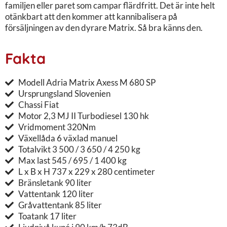
familjen eller paret som campar flärdfritt. Det är inte helt
otänkbart att den kommer att kannibalisera på
försäljningen av den dyrare Matrix. Så bra känns den.
Fakta
Modell Adria Matrix Axess M 680 SP
Ursprungsland Slovenien
Chassi Fiat
Motor 2,3 MJ II Turbodiesel 130 hk
Vridmoment 320Nm
Växellåda 6 växlad manuel
Totalvikt 3 500 / 3 650 / 4 250 kg
Max last 545 / 695 / 1 400 kg
L x B x H 737 x 229 x 280 centimeter
Bränsletank 90 liter
Vattentank 120 liter
Gråvattentank 85 liter
Toatank 17 liter