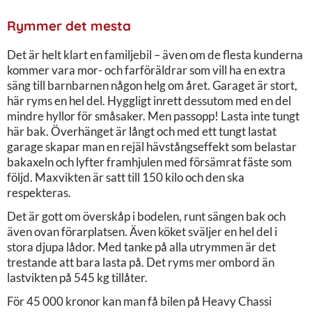
Rymmer det mesta
Det är helt klart en familjebil – även om de flesta kunderna
kommer vara mor- och farföräldrar som vill ha en extra
säng till barnbarnen någon helg om året. Garaget är stort,
här ryms en hel del. Hyggligt inrett dessutom med en del
mindre hyllor för småsaker. Men passopp! Lasta inte tungt
här bak. Överhänget är långt och med ett tungt lastat
garage skapar man en rejäl hävstångseffekt som belastar
bakaxeln och lyfter framhjulen med försämrat fäste som
följd. Maxvikten är satt till 150 kilo och den ska
respekteras.
Det är gott om överskåp i bodelen, runt sängen bak och
även ovan förarplatsen. Även köket sväljer en hel del i
stora djupa lådor. Med tanke på alla utrymmen är det
trestande att bara lasta på. Det ryms mer ombord än
lastvikten på 545 kg tillåter.
För 45 000 kronor kan man få bilen på Heavy Chassi