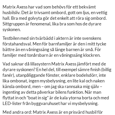
Matrix Axess har vad som behövs för ett bekvämt
husbilsliv. Det är trivsamt ombord, gott om ljus, en vettig
hall. Bra med golvyta gör det enkelt att röra sig ombord.
Sittgruppen är fenomenal, lika bra som hos de dyrare
syskonen.
Testbilen med sin tvärbädd i aktern är inte svenskens
förstahandsval. Men för barnfamiljer är den i mitt tycke
bättre än en våningssäng så länge barnen är små. För
familjer med tonårsbarn är en våningssäng klockren.
Vad saknar då lillasystern Matrix Axess jämfört med de
dyrare syskonen? En hel del, till exempel sämre finish (billig
fanér), utanpåliggande fönster, enklare bodelsdörr, inte
lika ombonat, ingen mysbelysning, en lite kal och naken
känsla ombord, men – om jag ska rannsaka mig själv –
ingenting av detta påverkar bilens funktion. När man
flyttat in och ”boat in sig” är de kala ytorna borta och med
LED-lister från byggvaruhuset har vi mysbelysning.
Med andra ord: Matrix Axess är en prisvärd husbil för