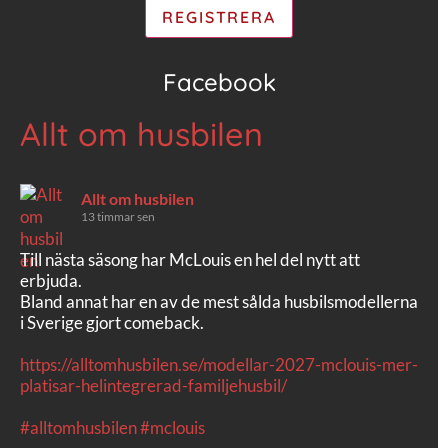
Facebook
Allt om husbilen
Allt om husbilen
13 timmar sen
Till nästa säsong har McLouis en hel del nytt att
erbjuda.
Bland annat har en av de mest sålda husbilsmodellerna
i Sverige gjort comeback.
https://alltomhusbilen.se/modellar-2027-mclouis-mer-
platisar-helintegrerad-familjehusbil/
#alltomhusbilen
#mclouis