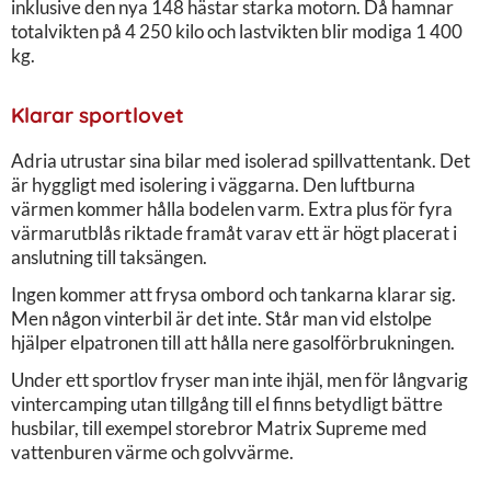
inklusive den nya 148 hästar starka motorn. Då hamnar
totalvikten på 4 250 kilo och lastvikten blir modiga 1 400
kg.
Klarar sportlovet
Adria utrustar sina bilar med isolerad spillvattentank. Det
är hyggligt med isolering i väggarna. Den luftburna
värmen kommer hålla bodelen varm. Extra plus för fyra
värmarutblås riktade framåt varav ett är högt placerat i
anslutning till taksängen.
Ingen kommer att frysa ombord och tankarna klarar sig.
Men någon vinterbil är det inte. Står man vid elstolpe
hjälper elpatronen till att hålla nere gasolförbrukningen.
Under ett sportlov fryser man inte ihjäl, men för långvarig
vintercamping utan tillgång till el finns betydligt bättre
husbilar, till exempel storebror Matrix Supreme med
vattenburen värme och golvvärme.