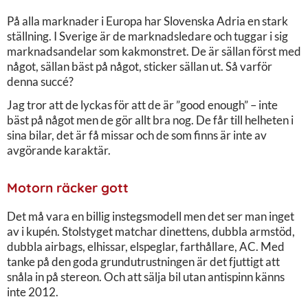
På alla marknader i Europa har Slovenska Adria en stark
ställning. I Sverige är de marknadsledare och tuggar i sig
marknadsandelar som kakmonstret. De är sällan först med
något, sällan bäst på något, sticker sällan ut. Så varför
denna succé?
Jag tror att de lyckas för att de är ”good enough” – inte
bäst på något men de gör allt bra nog. De får till helheten i
sina bilar, det är få missar och de som finns är inte av
avgörande karaktär.
Motorn räcker gott
Det må vara en billig instegsmodell men det ser man inget
av i kupén. Stolstyget matchar dinettens, dubbla armstöd,
dubbla airbags, elhissar, elspeglar, farthållare, AC. Med
tanke på den goda grundutrustningen är det fjuttigt att
snåla in på stereon. Och att sälja bil utan antispinn känns
inte 2012.