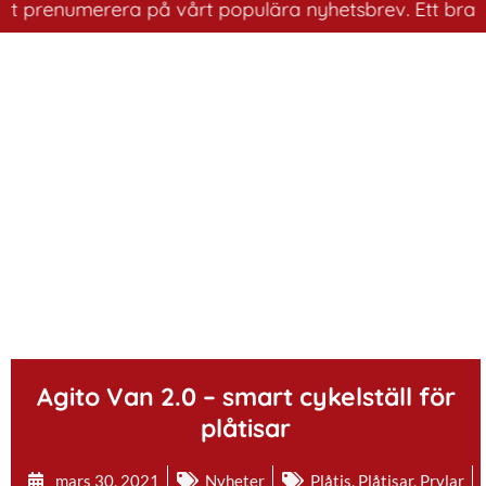
t prenumerera på vårt populära nyhetsbrev. Ett bra sätt
.
Agito Van 2.0 – smart cykelställ för
plåtisar
mars 30, 2021
Nyheter
Plåtis
,
Plåtisar
,
Prylar