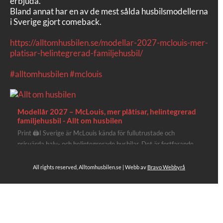
erbjuda.
Bland annat har en av de mest sålda husbilsmodellerna
i Sverige gjort comeback.
https://alltomhusbilen.se/modellar-2027-mclouis-mer-
platisar-helintegrerad-familjehusbil/
#alltomhusbilen
#mclouis
Modellår 2027 – McLouis, mer plåtisar, helintegrerad
familjehusbil - Allt om husbilen
Print 🖨I Sverige är McLouis kända för fullutrustade och
prisvärda halv- och helintegrerade husbilar. Det är fortfarande
där de lägger mest krut. Men till 2027 får även deras
plåtisutbud lite extra kärlek med hela 3 nya utrustningsnivåer.
All rights reserved, Alltomhusbilen.se | Webb av
Bravo Webbyrå
Av Stefan Janeld Det vimlar inte direkt av husb...
Se hela på Facebook