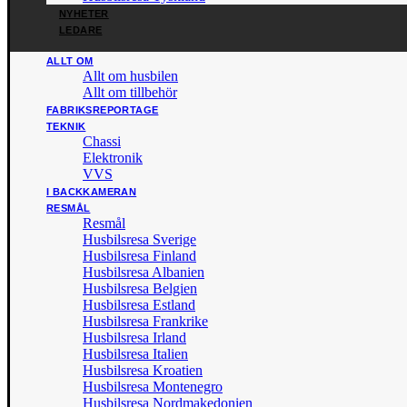
NYHETER
LEDARE
ALLT OM
Allt om husbilen
Allt om tillbehör
FABRIKSREPORTAGE
TEKNIK
Chassi
Elektronik
VVS
I BACKKAMERAN
RESMÅL
Resmål
Husbilsresa Sverige
Husbilsresa Finland
Husbilsresa Albanien
Husbilsresa Belgien
Husbilsresa Estland
Husbilsresa Frankrike
Husbilsresa Irland
Husbilsresa Italien
Husbilsresa Kroatien
Husbilsresa Montenegro
Husbilsresa Nordmakedonien