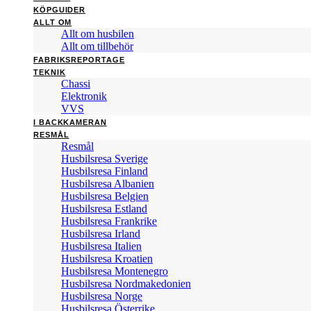
KÖPGUIDER
ALLT OM
Allt om husbilen
Allt om tillbehör
FABRIKSREPORTAGE
TEKNIK
Chassi
Elektronik
VVS
I BACKKAMERAN
RESMÅL
Resmål
Husbilsresa Sverige
Husbilsresa Finland
Husbilsresa Albanien
Husbilsresa Belgien
Husbilsresa Estland
Husbilsresa Frankrike
Husbilsresa Irland
Husbilsresa Italien
Husbilsresa Kroatien
Husbilsresa Montenegro
Husbilsresa Nordmakedonien
Husbilsresa Norge
Husbilsresa Österrike