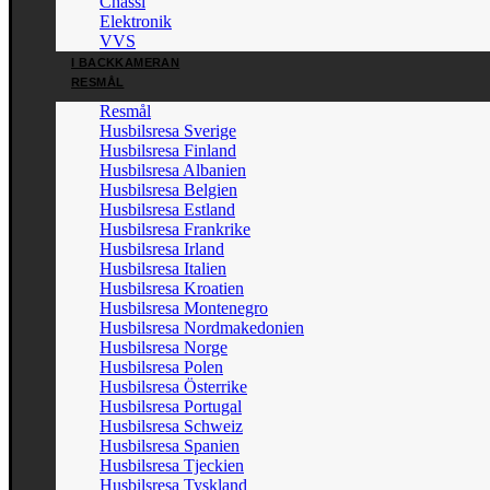
Chassi
Elektronik
VVS
I BACKKAMERAN
RESMÅL
Resmål
Husbilsresa Sverige
Husbilsresa Finland
Husbilsresa Albanien
Husbilsresa Belgien
Husbilsresa Estland
Husbilsresa Frankrike
Husbilsresa Irland
Husbilsresa Italien
Husbilsresa Kroatien
Husbilsresa Montenegro
Husbilsresa Nordmakedonien
Husbilsresa Norge
Husbilsresa Polen
Husbilsresa Österrike
Husbilsresa Portugal
Husbilsresa Schweiz
Husbilsresa Spanien
Husbilsresa Tjeckien
Husbilsresa Tyskland