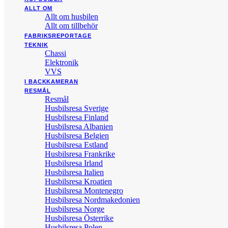
ALLT OM
Allt om husbilen
Allt om tillbehör
FABRIKSREPORTAGE
TEKNIK
Chassi
Elektronik
VVS
I BACKKAMERAN
RESMÅL
Resmål
Husbilsresa Sverige
Husbilsresa Finland
Husbilsresa Albanien
Husbilsresa Belgien
Husbilsresa Estland
Husbilsresa Frankrike
Husbilsresa Irland
Husbilsresa Italien
Husbilsresa Kroatien
Husbilsresa Montenegro
Husbilsresa Nordmakedonien
Husbilsresa Norge
Husbilsresa Österrike
Husbilsresa Polen