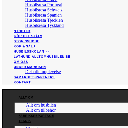
Husbilsresa Portugal
Husbilsresa Schweiz
Husbilsresa Spanien
Husbilsresa Tjeckien
Husbilsresa Tyskland
NYHETER
GÖR DET SJÄLV
STOR SNUBBE
KÖP & SÄLJ
HUSBILSSKOLAN >>
LATHUND ALLTOMHUSBILEN.SE
OM OSS
UNDER MARKISEN
Dela din upplevelse
SAMARBETSPARTNERS
KONTAKT
ALLT OM
Allt om husbilen
Allt om tillbehör
FABRIKSREPORTAGE
TEKNIK