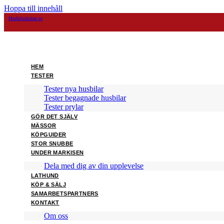
Hoppa till innehåll
Husbilsskolan.se
HEM
TESTER
Tester nya husbilar
Tester begagnade husbilar
Tester prylar
GÖR DET SJÄLV
MÄSSOR
KÖPGUIDER
STOR SNUBBE
UNDER MARKISEN
Dela med dig av din upplevelse
LATHUND
KÖP & SÄLJ
SAMARBETSPARTNERS
KONTAKT
Om oss