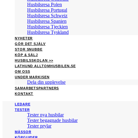
Husbilsresa Polen
Husbilsresa Portugal
Husbilsresa Schweiz
Husbilsresa Spanien
Husbilsresa Tjeckien
Husbilsresa Tyskland
NYHETER
GÖR DET SJÄLV
STOR SNUBBE
KÖP & SÄLJ
HUSBILSSKOLAN >>
LATHUND ALLTOMHUSBILEN.SE
OM OSS
UNDER MARKISEN
Dela din upplevelse
SAMARBETSPARTNERS
KONTAKT
LEDARE
TESTER
Tester nya husbilar
Tester begagnade husbilar
Tester prylar
MÄSSOR
KÖPGUIDER