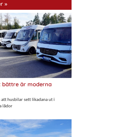
r »
 bättre är moderna
att husbilar sett likadana ut i
a lådor