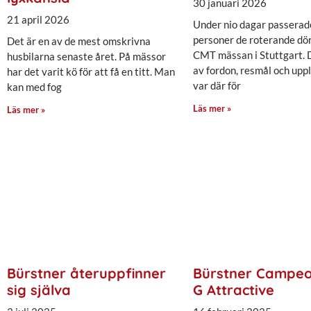
30 januari 2026
21 april 2026
Under nio dagar passera
personer de roterande dörr
Det är en av de mest omskrivna
CMT mässan i Stuttgart. 
husbilarna senaste året. På mässor
av fordon, resmål och uppl
har det varit kö för att få en titt. Man
var där för
kan med fog
Läs mer »
Läs mer »
Bürstner återuppfinner
Bürstner Campeo
sig själva
G Attractive