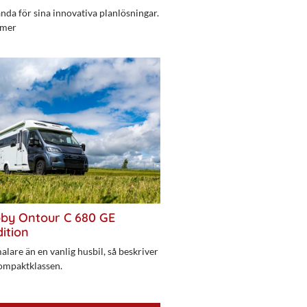
da för sina innovativa planlösningar.
 mer
bby Ontour C 680 GE
ition
alare än en vanlig husbil, så beskriver
ompaktklassen.