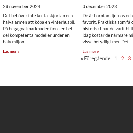
28 november 2024
3 december 2023
Det behöver inte kosta skjortan och
De är barnfamiljernas och
halva armen att köpa en vinterhusbil.
favorit. Praktiska som få 
På begagnatmarknaden finns en hel
historiskt har de varit bil
del kompetenta modeller under en
idag kostar de närmare mi
halv miljon.
vissa betydligt mer. Det
Läs mer »
Läs mer »
« Föregående
1
2
3