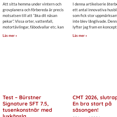
Att sitta hemma under vintern och
I denna artikelserie återb
grovplanera och förbereda är precis
ett antal innovativa husb
motsatsen till att ”åka dit näsan
som fick stor uppmärksa
pekar”. Vissa orter, vattenfall,
inte blev långlivade. Den
motortävlingar, fäbodvallar etc. kan
lyfter jag fram en koncep
Läs mer »
Läs mer »
Test – Bürstner
CMT 2026, slutra
Signature SFT 7.5,
En bra start på
tusenkonstnär med
säsongen!
lyxkänsla