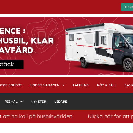
HUS
STOR SNUBBE
UNDER MARKISEN
LATHUND
KÖP & SÄLJ
SAM
RESMÅL
NYHETER
LEDARE
ha koll på husbilsvärlden.
Klicka här för att pren