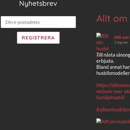
Nyhetsbrev
Allt om
Allt om
1 dag sen
Till nästa säson
erbjuda.
Bland annat har
husbilsmodeller
https://alltomh
mclouis-mer-pla
familjehusbil/
#alltomhusbile