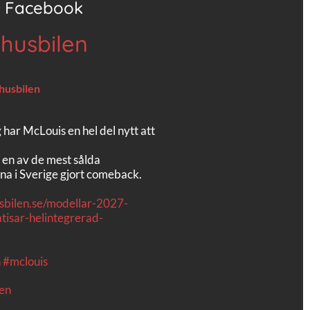
Facebook
 husbilen
 husbilen
g har McLouis en hel del nytt att
 en av de mest sålda
na i Sverige gjort comeback.
usbilen.se/modellar-2027-
tisar-helintegrerad-
n
#mclouis