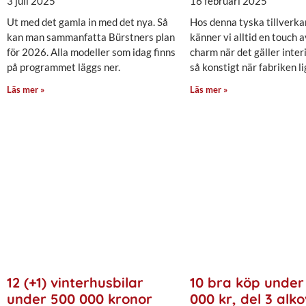
3 juli 2025
16 februari 2025
Ut med det gamla in med det nya. Så
Hos denna tyska tillverka
kan man sammanfatta Bürstners plan
känner vi alltid en touch 
för 2026. Alla modeller som idag finns
charm när det gäller interi
på programmet läggs ner.
så konstigt när fabriken l
Läs mer »
Läs mer »
12 (+1) vinterhusbilar
10 bra köp under
under 500 000 kronor
000 kr, del 3 alko