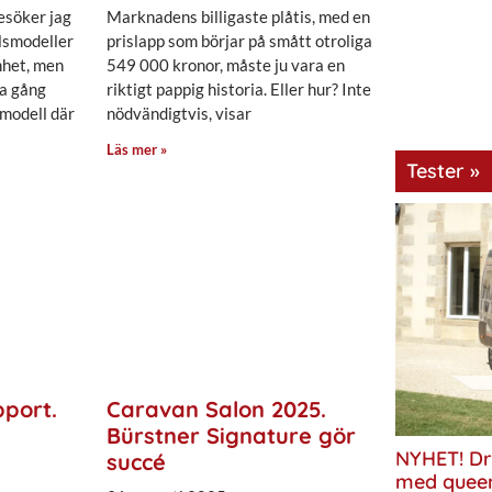
esöker jag
Marknadens billigaste plåtis, med en
ilsmodeller
prislapp som börjar på smått otroliga
mhet, men
549 000 kronor, måste ju vara en
na gång
riktigt pappig historia. Eller hur? Inte
tmodell där
nödvändigtvis, visar
Läs mer »
Tester »
pport.
Caravan Salon 2025.
Bürstner Signature gör
NYHET! Dr
succé
med quee