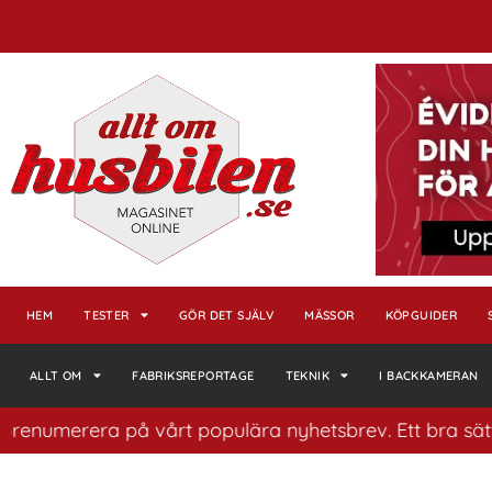
HEM
TESTER
GÖR DET SJÄLV
MÄSSOR
KÖPGUIDER
ALLT OM
FABRIKSREPORTAGE
TEKNIK
I BACKKAMERAN
numerera på vårt populära nyhetsbrev. Ett bra sätt att 