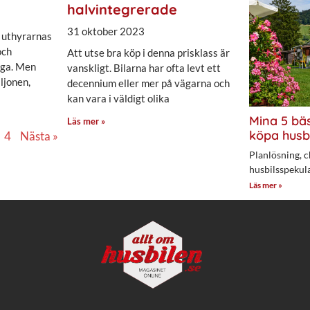
halvintegrerade
31 oktober 2023
 uthyrarnas
och
Att utse bra köp i denna prisklass är
liga. Men
vanskligt. Bilarna har ofta levt ett
ljonen,
decennium eller mer på vägarna och
kan vara i väldigt olika
Mina 5 bäs
Läs mer »
köpa husb
4
Nästa »
Planlösning, c
husbilsspekul
Läs mer »