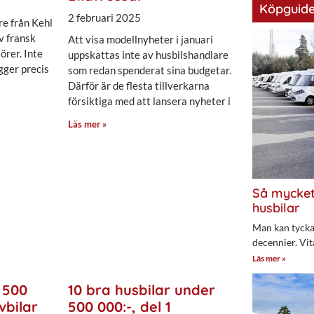
Köpguide
2 februari 2025
re från Kehl
av fransk
Att visa modellnyheter i januari
örer. Inte
uppskattas inte av husbilshandlare
igger precis
som redan spenderat sina budgetar.
Därför är de flesta tillverkarna
försiktiga med att lansera nyheter i
Läs mer »
Så mycket
husbilar
Man kan tycka 
decennier. Vit
Läs mer »
 500
10 bra husbilar under
vbilar
500 000:-, del 1