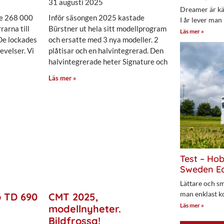
31 augusti 2025
Dreamer är kän
de 268 000
Inför säsongen 2025 kastade
I år lever man
arna till
Bürstner ut hela sitt modellprogram
Läs mer »
De lockades
och ersatte med 3 nya modeller. 2
evelser. Vi
plåtisar och en halvintegrerad. Den
halvintegrerade heter Signature och
Läs mer »
Test – Ho
Sweden Ed
Lättare och sm
man enklast k
 TD 690
CMT 2025,
Läs mer »
modellnyheter.
Bildfrossa!