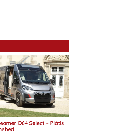
eamer D64 Select – Plåtis
nsbed