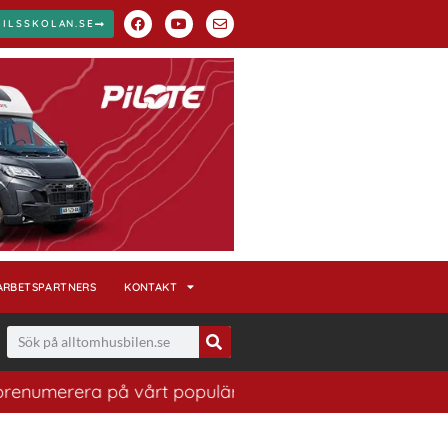
BILSSKOLAN.SE
ARBETSPARTNERS
KONTAKT
umerera på vårt populära nyhetsbrev. Ett bra sätt att h