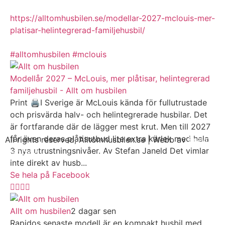
https://alltomhusbilen.se/modellar-2027-mclouis-mer-
platisar-helintegrerad-familjehusbil/
#alltomhusbilen
#mclouis
Modellår 2027 – McLouis, mer plåtisar, helintegrerad
familjehusbil - Allt om husbilen
Print 🖨I Sverige är McLouis kända för fullutrustade
och prisvärda halv- och helintegrerade husbilar. Det
är fortfarande där de lägger mest krut. Men till 2027
får även deras plåtisutbud lite extra kärlek med hela
All rights reserved, Alltomhusbilen.se | Webb av
Bravo
3 nya utrustningsnivåer. Av Stefan Janeld Det vimlar
Webbyrå
inte direkt av husb...
Se hela på Facebook
Allt om husbilen
2 dagar sen
Rapidos senaste modell är en kompakt husbil med