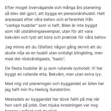
Efter moget övervägande och många års planering
så blev det gjort, att bygga en pensionärshusbil. Helt
anpassad efter våra behov och erfarenhet från
”vanliga husbilar” som vi haft. Bilen är inte byggd
som nåt utställningsexemplar, utan för att vara
bekväm och tyst att köra och praktisk för våra behov
Jag minns att du (Stefan) någon gång skrivit att du
skulle vilja se en husbil utan onödigt blingbling, men
med det nödvändigaste, ”basic”.
De flesta husbilar är ju som rullande lyxhotell. Vi har
byggt en rullande etta. Bekväm, men utan extra lyx.
Med mig vid planeringen och byggandet av bilen har
jag haft min fru Hedvig Sundström.
Mestadels av byggandet har dock fallit på mej när
hon varit på jobb. Den mjuka inredningen var nog
hennes i mångt och mycket.