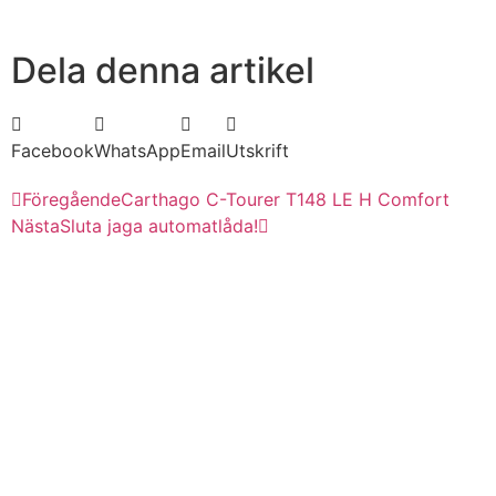
Dela denna artikel
Facebook
WhatsApp
Email
Utskrift
Föregående
Carthago C-Tourer T148 LE H Comfort
Nästa
Sluta jaga automatlåda!