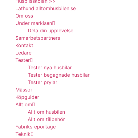
Husbilsskolan >>
Lathund alltomhusbilen.se
Om oss
Under markisen
Dela din upplevelse
Samarbetspartners
Kontakt
Ledare
Tester
Tester nya husbilar
Tester begagnade husbilar
Tester prylar
Mässor
Köpguider
Allt om
Allt om husbilen
Allt om tillbehör
Fabriksreportage
Teknik