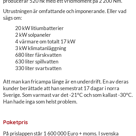
producerar 520 hk med ett vridmoment på 2 200 Nm.
Utrustningen är omfattande och imponerande. Eller vad
sägs om:
20 kW litiumbatterier
2 kW solpaneler
4 värmare om totalt 17 kW
3 kW klimatanläggning
680 liter färskvatten
630 liter spillvatten
330 liter svartvatten
Att man kan fricampa länge är en underdrift. En av deras
kunder berättade att han semestrat 17 dagar i norra
Sverige. Som varmast var det -21°C och som kallast -30°C.
Han hade inga som helst problem.
Paketpris
På prislappen står 1 600 000 Euro + moms. I svenska