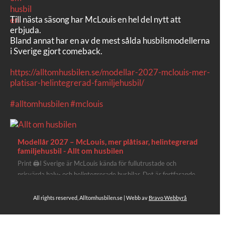
Till nästa säsong har McLouis en hel del nytt att
erbjuda.
Bland annat har en av de mest sålda husbilsmodellerna
i Sverige gjort comeback.
https://alltomhusbilen.se/modellar-2027-mclouis-mer-
platisar-helintegrerad-familjehusbil/
#alltomhusbilen
#mclouis
Modellår 2027 – McLouis, mer plåtisar, helintegrerad
familjehusbil - Allt om husbilen
Print 🖨I Sverige är McLouis kända för fullutrustade och
prisvärda halv- och helintegrerade husbilar. Det är fortfarande
där de lägger mest krut. Men till 2027 får även deras
plåtisutbud lite extra kärlek med hela 3 nya utrustningsnivåer.
All rights reserved, Alltomhusbilen.se | Webb av
Bravo Webbyrå
Av Stefan Janeld Det vimlar inte direkt av husb...