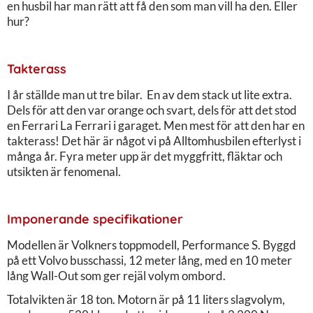
en husbil har man rätt att få den som man vill ha den. Eller
hur?
Takterass
I år ställde man ut tre bilar. En av dem stack ut lite extra.
Dels för att den var orange och svart, dels för att det stod
en Ferrari La Ferrari i garaget. Men mest för att den har en
takterass! Det här är något vi på Alltomhusbilen efterlyst i
många år. Fyra meter upp är det myggfritt, fläktar och
utsikten är fenomenal.
Imponerande specifikationer
Modellen är Volkners toppmodell, Performance S. Byggd
på ett Volvo busschassi, 12 meter lång, med en 10 meter
lång Wall-Out som ger rejäl volym ombord.
Totalvikten är 18 ton. Motorn är på 11 liters slagvolym,