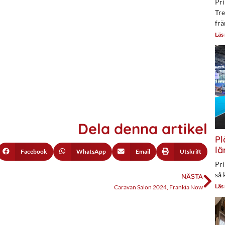
Pri
Tre
frä
Läs
Dela denna artikel
Pl
lä
Facebook
WhatsApp
Email
Utskrift
Pri
så 
NÄSTA
Läs
Caravan Salon 2024, Frankia Now