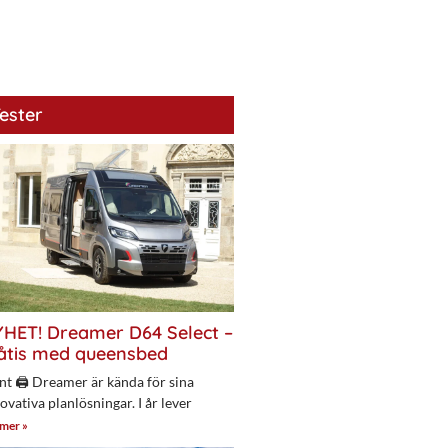
ester
HET! Dreamer D64 Select –
åtis med queensbed
nt 🖨 Dreamer är kända för sina
ovativa planlösningar. I år lever
 mer »