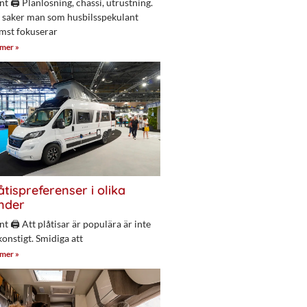
nt 🖨 Planlösning, chassi, utrustning.
 saker man som husbilsspekulant
mst fokuserar
 mer »
åtispreferenser i olika
nder
nt 🖨 Att plåtisar är populära är inte
konstigt. Smidiga att
 mer »