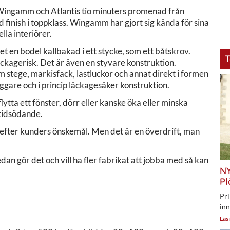
r Wingamm och Atlantis tio minuters promenad från
inish i toppklass. Wingamm har gjort sig kända för sina
lla interiörer.
t en bodel kallbakad i ett stycke, som ett båtskrov.
T
ckagerisk. Det är även en styvare konstruktion.
 stege, markisfack, lastluckor och annat direkt i formen
ggare och i princip läckagesäker konstruktion.
lytta ett fönster, dörr eller kanske öka eller minska
 tidsödande.
 efter kunders önskemål. Men det är en överdrift, man
edan gör det och vill ha fler fabrikat att jobba med så kan
NY
Pl
Pri
inn
Läs