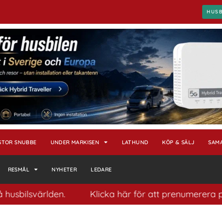
HUS
STOR SNUBBE
UNDER MARKISEN
LATHUND
KÖP & SÄLJ
SAM
RESMÅL
NYHETER
LEDARE
svärlden.
Klicka här för att prenumerera på vårt p