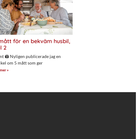
mått för en bekväm husbil,
l 2
nt 🖨 Nyligen publicerade jag en
ikel om 5 mått som ger
 mer »