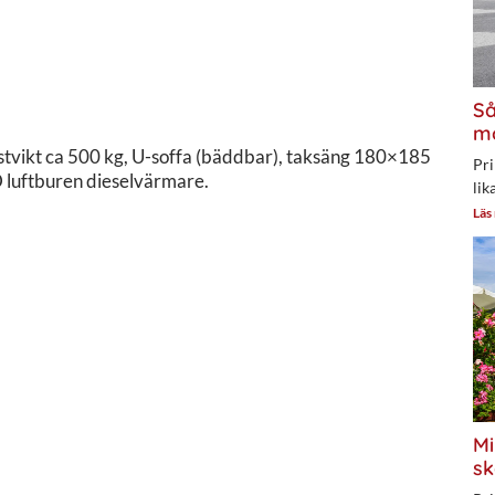
Så
mo
tvikt ca 500 kg, U-soffa (bäddbar), taksäng 180×185
Pri
 luftburen dieselvärmare.
lik
Läs
Mi
sk