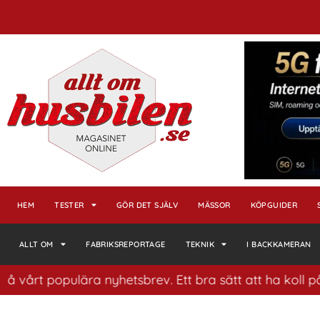
HEM
TESTER
GÖR DET SJÄLV
MÄSSOR
KÖPGUIDER
ALLT OM
FABRIKSREPORTAGE
TEKNIK
I BACKKAMERAN
populära nyhetsbrev. Ett bra sätt att ha koll på husbil