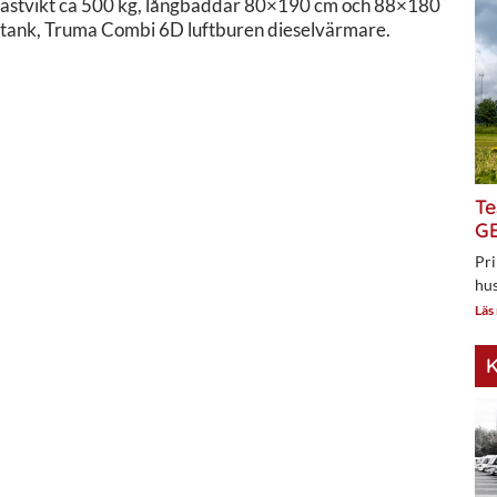
 lastvikt ca 500 kg, långbäddar 80×190 cm och 88×180
ntank, Truma Combi 6D luftburen dieselvärmare.
Te
GE
Pri
hus
Läs
K