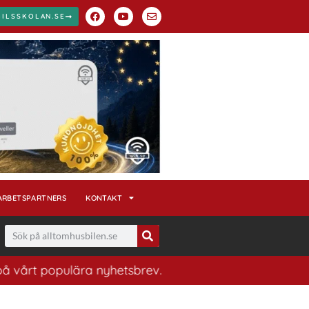
BILSSKOLAN.SE
ARBETSPARTNERS
KONTAKT
opulära nyhetsbrev. Ett bra sätt att ha koll på husbils