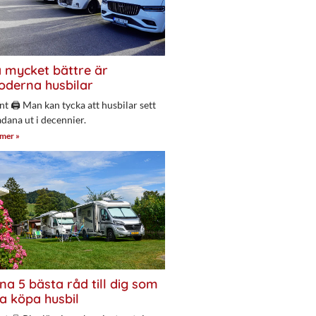
 mycket bättre är
derna husbilar
nt 🖨 Man kan tycka att husbilar sett
adana ut i decennier.
 mer »
na 5 bästa råd till dig som
a köpa husbil