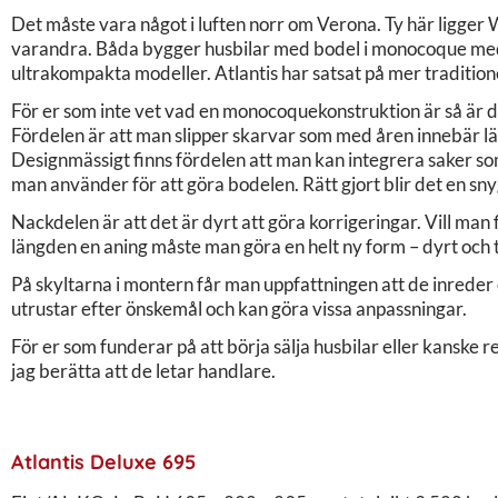
Det måste vara något i luften norr om Verona. Ty här ligge
varandra. Båda bygger husbilar med bodel i monocoque med f
ultrakompakta modeller. Atlantis har satsat på mer traditione
För er som inte vet vad en monocoquekonstruktion är så är de
Fördelen är att man slipper skarvar som med åren innebär lä
Designmässigt finns fördelen att man kan integrera saker som
man använder för att göra bodelen. Rätt gjort blir det en sny
Nackdelen är att det är dyrt att göra korrigeringar. Vill man f
längden en aning måste man göra en helt ny form – dyrt och
På skyltarna i montern får man uppfattningen att de inreder
utrustar efter önskemål och kan göra vissa anpassningar.
För er som funderar på att börja sälja husbilar eller kanske r
jag berätta att de letar handlare.
Atlantis Deluxe 695