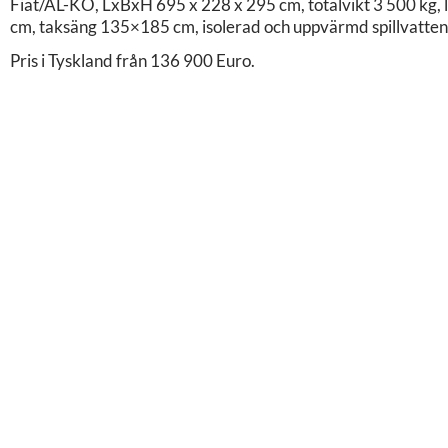
Fiat/AL-KO, LxBxH 695 x 228 x 295 cm, totalvikt 3 500 kg,
cm, taksäng 135×185 cm, isolerad och uppvärmd spillvatte
Pris i Tyskland från 136 900 Euro.