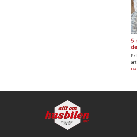
5 
de
Pri
art
Läs