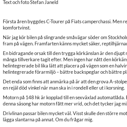
Text och foto Stefan Janeld
Första åren byggdes C-Tourer på Fiats camperchassi. Men rela
komfortvinst.
När jag kör bilen på slingrande småvägar söder om Stockholm
fram på vägen. Framfarten känns mycket säker, reptilhjärnan 
En bidragande orsak till den trygga körkänslan är den djupt
många tillverkare tagit efter. Men ingen har nått den körkä
helintegrerade bil lika lätt att placera på vägen som en halv
helintegrerade förarmiljö – bättre backspeglar och bättre 
Det enda som finns att anmärka på är att den grova A-stolp
en rejäl död vinkel när man ska in i rondell eller ut i korsning.
Motorn på 148 hk är kopplad till en sexväxlad automatlåda. E
denna säsong har motorn fått mer vrid, och det tycker jag m
Drivlinan passar bilen mycket väl. Visst skulle den större m
lägga slantarna på annat. Om du frågar mig.