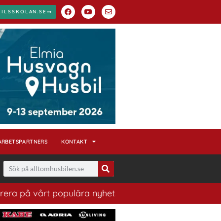
BILSSKOLAN.SE
ARBETSPARTNERS
KONTAKT
ulära nyhetsbrev. Ett bra sätt att ha koll på husbilsvä