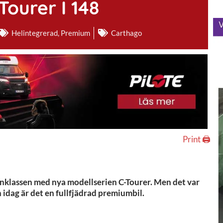
ourer I 148
Helintegrerad
,
Premium
Carthago
Print 🖨
lanklassen med nya modellserien C-Tourer. Men det var
 idag är det en fullfjädrad premiumbil.