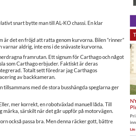
tivt snart bytte man till AL-KO chassi. En klar
T
 är det en fröjd att ratta genom kurvorna. Bilen ”rinner”
varnar aldrig, inte ens i de snävaste kurvorna.
 nerdragna framrutan. Ett signum för Carthago och något
nsla som Carthago erbjuder. Faktiskt är deras
integrerad. Totalt sett föredrar jag Carthagos
placering av backkameran.
en tillsammans med de stora busshängda speglarna ger
NY
ller, mer korrekt, en robotväxlad manuell låda. Till
Pl
ig märka, särskilt när det går uppför på motorvägen.
Pri
otorn också passa bra. Men denna räcker gott, bättre
inn
Läs