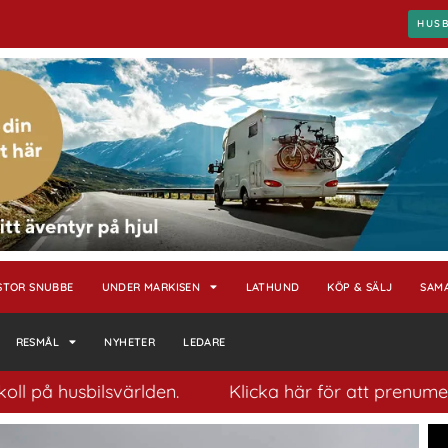
HUS
STOR SNUBBE
UNDER MARKISEN
LATHUND
KÖP & SÄLJ
SAM
RESMÅL
NYHETER
LEDARE
ärlden.
Klicka här för att prenumerera på vårt pop