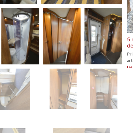
5 
de
Pri
art
Läs