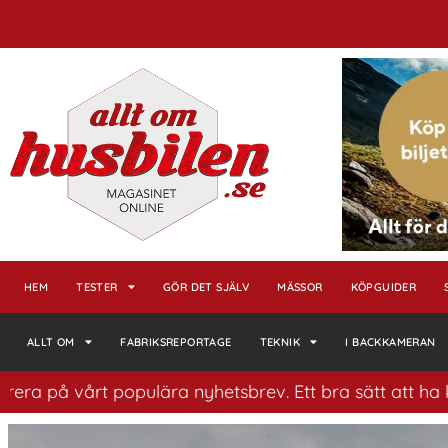
HEM
TESTER
GÖR DET SJÄLV
MÄSSOR
KÖPGUIDER
ALLT OM
FABRIKSREPORTAGE
TEKNIK
I BACKKAMERAN
pulära nyhetsbrev. Ett bra sätt att ha koll på husbilsv