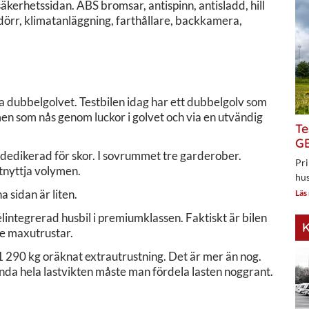
äkerhetssidan. ABS bromsar, antispinn, antisladd, hill
rardörr, klimatanläggning, farthållare, backkamera,
ka dubbelgolvet. Testbilen idag har ett dubbelgolv som
n som nås genom luckor i golvet och via en utvändig
Te
GE
a dedikerad för skor. I sovrummet tre garderober.
Pri
tnyttja volymen.
hus
a sidan är liten.
Läs
lintegrerad husbil i premiumklassen. Faktiskt är bilen
K
te maxutrustar.
a 1 290 kg oräknat extrautrustning. Det är mer än nog.
da hela lastvikten måste man fördela lasten noggrant.