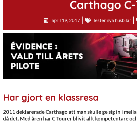
Carthago C-T
april 19, 2017
Tester nya husbilar
Har gjort en klassresa
2011 deklarerade Carthago att man skulle ge sig in i mel
då det. Med åren har C-Tourer blivit allt kompetentare och