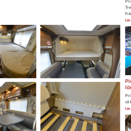
Pri
Tre
frä
Läs
Pl
lä
Pri
så 
Läs