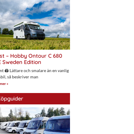
st – Hobby Ontour C 680
 Sweden Edition
nt 🖨 Lättare och smalare än en vanlig
bil, så beskriver man
 mer »
öpguider