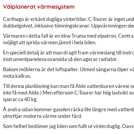
Välplanerat värmesystem
Carthago är erkänt dugliga vinterbilar. C-Tourer är inget un
dubbelgolvet, inklusive tömningskranar. Uppvärmningen ske
Värmaren i detta fall är en 6kw Truma med elpatron. Central
möjligt att sprida värmen jämnt i hela bilen.
En speciell detalj är att man dragit fram värmeslang till i
instrumentpanelens ovansida så den agerar radiator.
Bakom möblerna är det luftspalter. Utmed sängarna löper vä
mota kallras.
Till denna planlösning kan man få Alde vattenburen värme o
inte få med Alde.) Men eftersom C-Tourer har hög lastvikt 
sparar ca 40 kg.
Å andra sidan kommer gasolen räcka lite längre med vatte
utnyttjar motorns värme under färd.
Som helhet bedömer jag bilen som fullt ut vinterduglig. Oavs