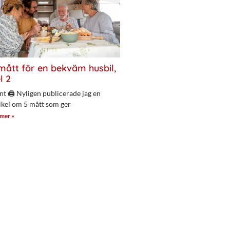
mått för en bekväm husbil,
l 2
nt 🖨 Nyligen publicerade jag en
ikel om 5 mått som ger
 mer »