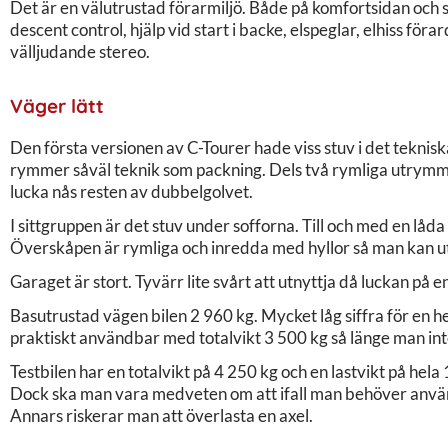
Det är en välutrustad förarmiljö. Både på komfortsidan och s
descent control, hjälp vid start i backe, elspeglar, elhiss fö
välljudande stereo.
Väger lätt
Den första versionen av C-Tourer hade viss stuv i det teknis
rymmer såväl teknik som packning. Dels två rymliga utrymme
lucka nås resten av dubbelgolvet.
I sittgruppen är det stuv under sofforna. Till och med en låd
Överskåpen är rymliga och inredda med hyllor så man kan u
Garaget är stort. Tyvärr lite svårt att utnyttja då luckan på en
Basutrustad vägen bilen 2 960 kg. Mycket låg siffra för en he
praktiskt användbar med totalvikt 3 500 kg så länge man in
Testbilen har en totalvikt på 4 250 kg och en lastvikt på hel
Dock ska man vara medveten om att ifall man behöver använ
Annars riskerar man att överlasta en axel.