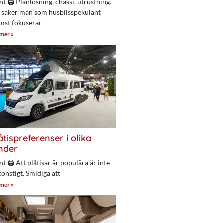
nt 🖨 Planlösning, chassi, utrustning.
 saker man som husbilsspekulant
mst fokuserar
 mer »
åtispreferenser i olika
nder
nt 🖨 Att plåtisar är populära är inte
konstigt. Smidiga att
 mer »