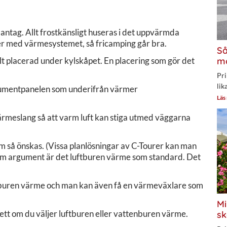
dantag. Allt frostkänsligt huseras i det uppvärmda
r med värmesystemet, så fricamping går bra.
Så
t placerad under kylskåpet. En placering som gör det
mo
Pri
lik
nstrumentpanelen som underifrån värmer
Läs
rmeslang så att varm luft kan stiga utmed väggarna
m så önskas. (Vissa planlösningar av C-Tourer kan man
som argument är det luftburen värme som standard. Det
nburen värme och man kan även få en värmeväxlare som
Mi
ett om du väljer luftburen eller vattenburen värme.
sk