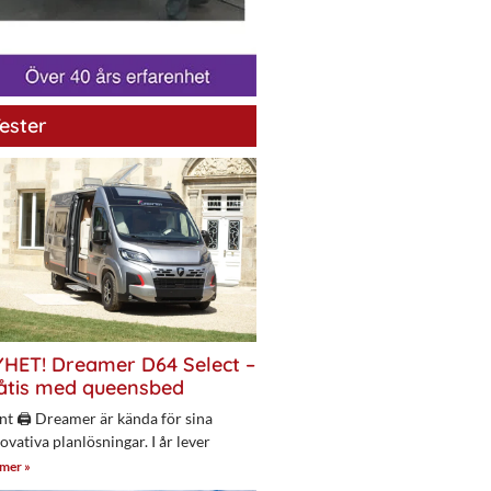
ester
HET! Dreamer D64 Select –
åtis med queensbed
nt 🖨 Dreamer är kända för sina
ovativa planlösningar. I år lever
 mer »