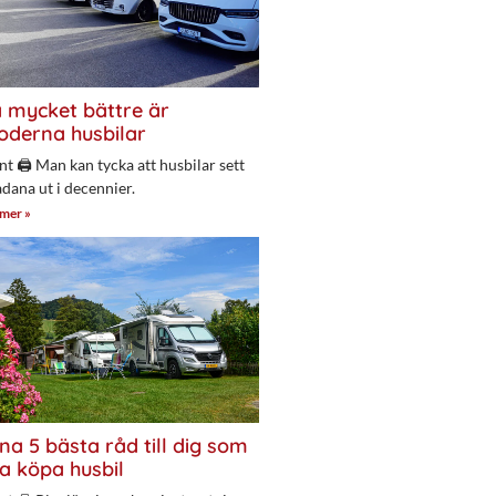
 mycket bättre är
derna husbilar
nt 🖨 Man kan tycka att husbilar sett
adana ut i decennier.
 mer »
na 5 bästa råd till dig som
a köpa husbil