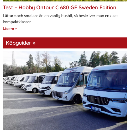
Test – Hobby Ontour C 680 GE Sweden Edition
Lättare och smalare än en vanlig husbil, så beskriver man enklast
kompaktklassen.
Läs mer »
Köpguider »