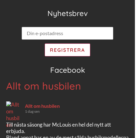
Nyhetsbrev
Facebook
Allt om husbilen
Allt om husbilen
1 dag sen
Till nästa säsong har McLouis en hel del nytt att
erbjuda.
Bland annat har en av de mest sålda husbilsmodellerna