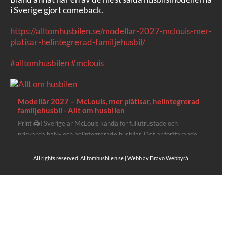
i Sverige gjort comeback.
https://alltomhusbilen.se/modellar-2027-mclouis-mer-
platisar-helintegrerad-familjehusbil/
#alltomhusbilen
#mclouis
Modellår 2027 – McLouis, mer plåtisar, helintegrerad
familjehusbil - Allt om husbilen
Print 🖨I Sverige är McLouis kända för fullutrustade och
prisvärda halv- och helintegrerade husbilar. Det är fortfarande
där de lägger mest krut. Men till 2027 får även deras
plåtisutbud lite extra kärlek med hela 3 nya utrustningsnivåer.
All rights reserved, Alltomhusbilen.se | Webb av
Bravo Webbyrå
Av Stefan Janeld Det vimlar inte direkt av husb...
Se hela på Facebook
Allt om husbilen
2 dagar sen