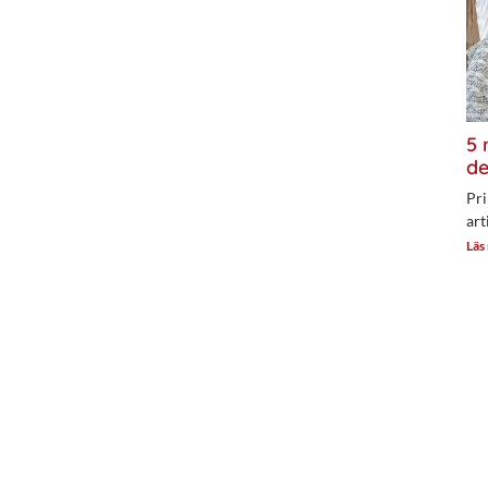
5 
de
Pri
art
Läs