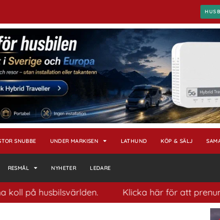
HUS
STOR SNUBBE
UNDER MARKISEN
LATHUND
KÖP & SÄLJ
SAM
RESMÅL
NYHETER
LEDARE
å husbilsvärlden.
Klicka här för att prenumerera p