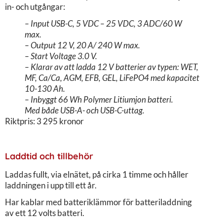
in- och utgångar:
– Input USB-C, 5 VDC – 25 VDC, 3 ADC/60 W
max.
– Output 12 V, 20 A/ 240 W max.
– Start Voltage 3.0 V.
– Klarar av att ladda 12 V batterier av typen: WET,
MF, Ca/Ca, AGM, EFB, GEL, LiFePO4 med kapacitet
10-130 Ah.
– Inbyggt 66 Wh Polymer Litiumjon batteri.
Med både USB-A- och USB-C-uttag.
Riktpris: 3 295 kronor
Laddtid och tillbehör
Laddas fullt, via elnätet, på cirka 1 timme och håller
laddningen i upp till ett år.
Har kablar med batteriklämmor för batteriladdning
av ett 12 volts batteri.