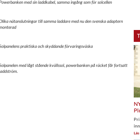
Powerbanken med sin laddkabel, samma ingång som för solcellen
Olika nätanslutningar till samma laddare med nu den svenska adaptern
monterad
T
Solpanelens praktiska och skyddande förvaringsväska
Solpanelen med lågt stående kvällssol, powerbanken på räcket får fortsatt
laddström.
NY
Pl
Pri
inn
Läs