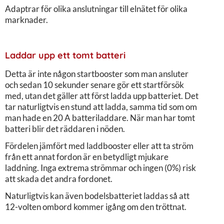
Adaptrar för olika anslutningar till elnätet för olika
marknader.
Laddar upp ett tomt batteri
Detta är inte någon startbooster som man ansluter
och sedan 10 sekunder senare gör ett startförsök
med, utan det gäller att först ladda upp batteriet. Det
tar naturligtvis en stund att ladda, samma tid som om
man hade en 20 A batteriladdare. När man har tomt
batteri blir det räddaren i nöden.
Fördelen jämfört med laddbooster eller att ta ström
från ett annat fordon är en betydligt mjukare
laddning. Inga extrema strömmar och ingen (0%) risk
att skada det andra fordonet.
Naturligtvis kan även bodelsbatteriet laddas så att
12-volten ombord kommer igång om den tröttnat.