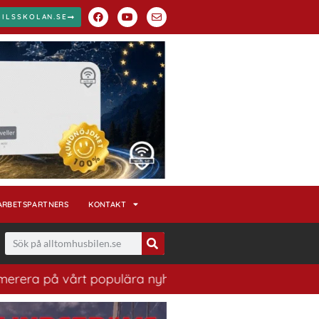
BILSSKOLAN.SE
ARBETSPARTNERS
KONTAKT
å vårt populära nyhetsbrev. Ett bra sätt att ha koll på