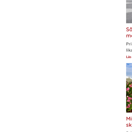
Så
mo
Pri
lik
Läs
Mi
sk