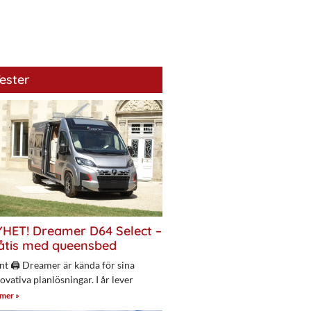
ester
HET! Dreamer D64 Select –
åtis med queensbed
nt 🖨 Dreamer är kända för sina
ovativa planlösningar. I år lever
 mer »