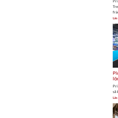
Pri
Tre
frä
Läs
Pl
lä
Pri
så 
Läs