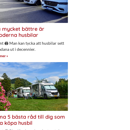
 mycket bättre är
derna husbilar
nt 🖨 Man kan tycka att husbilar sett
adana ut i decennier.
 mer »
na 5 bästa råd till dig som
a köpa husbil