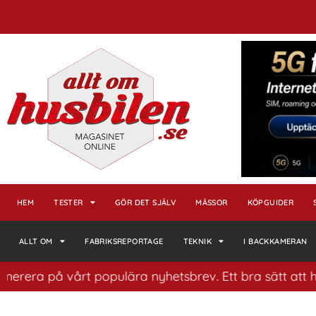
HEM
TESTER
GÖR DET SJÄLV
MÄSSOR
KÖPGUIDER
ALLT OM
FABRIKSREPORTAGE
TEKNIK
I BACKKAMERAN
på vårt populära nyhetsbrev. Ett bra sätt att ha koll p