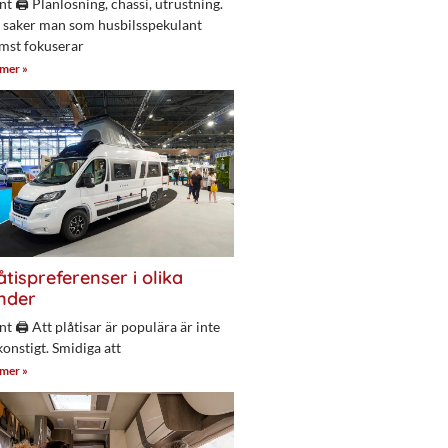
nt 🖨 Planlösning, chassi, utrustning.
 saker man som husbilsspekulant
mst fokuserar
 mer »
åtispreferenser i olika
nder
nt 🖨 Att plåtisar är populära är inte
konstigt. Smidiga att
 mer »