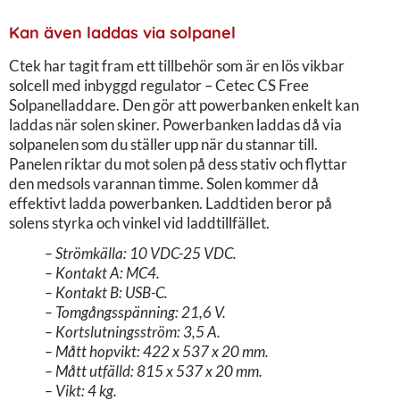
Kan även laddas via solpanel
Ctek har tagit fram ett tillbehör som är en lös vikbar
solcell med inbyggd regulator – Cetec CS Free
Solpanelladdare. Den gör att powerbanken enkelt kan
laddas när solen skiner. Powerbanken laddas då via
solpanelen som du ställer upp när du stannar till.
Panelen riktar du mot solen på dess stativ och flyttar
den medsols varannan timme. Solen kommer då
effektivt ladda powerbanken. Laddtiden beror på
solens styrka och vinkel vid laddtillfället.
– Strömkälla: 10 VDC-25 VDC.
– Kontakt A: MC4.
– Kontakt B: USB-C.
– Tomgångsspänning: 21,6 V.
– Kortslutningsström: 3,5 A.
– Mått hopvikt: 422 x 537 x 20 mm.
– Mått utfälld: 815 x 537 x 20 mm.
– Vikt: 4 kg.