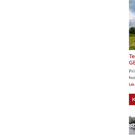
Te
GE
Pri
hus
Läs
K