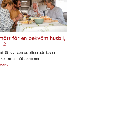
mått för en bekväm husbil,
l 2
nt 🖨 Nyligen publicerade jag en
ikel om 5 mått som ger
 mer »