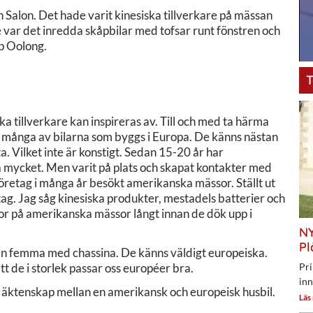
Salon. Det hade varit kinesiska tillverkare på mässan
e var det inredda skåpbilar med tofsar runt fönstren och
p Oolong.
T
a tillverkare kan inspireras av. Till och med ta härma
än många av bilarna som byggs i Europa. De känns nästan
. Vilket inte är konstigt. Sedan 15-20 år har
 så mycket. Men varit på plats och skapat kontakter med
företag i många år besökt amerikanska mässor. Ställt ut
tag. Jag såg kinesiska produkter, mestadels batterier och
or på amerikanska mässor långt innan de dök upp i
NY
Pl
n femma med chassina. De känns väldigt europeiska.
Pri
tt de i storlek passar oss européer bra.
inn
ett äktenskap mellan en amerikansk och europeisk husbil.
Läs