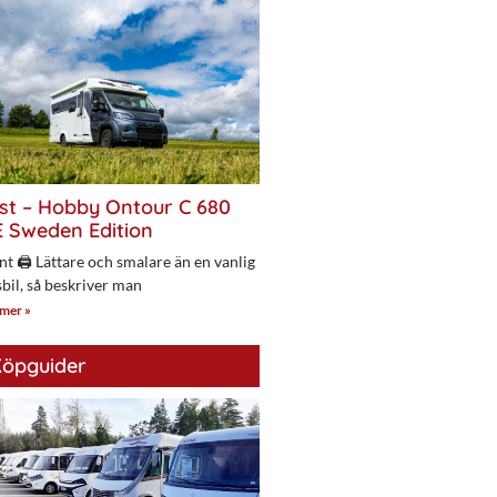
st – Hobby Ontour C 680
 Sweden Edition
nt 🖨 Lättare och smalare än en vanlig
bil, så beskriver man
 mer »
öpguider