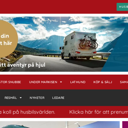
HUS
STOR SNUBBE
UNDER MARKISEN
LATHUND
KÖP & SÄLJ
SAM
RESMÅL
NYHETER
LEDARE
sbilsvärlden.
Klicka här för att prenumerera på vå