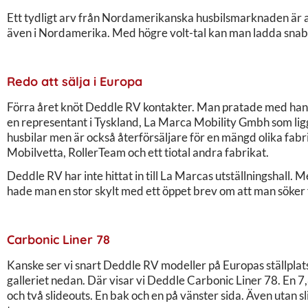
Ett tydligt arv från Nordamerikanska husbilsmarknaden är a
även i Nordamerika. Med högre volt-tal kan man ladda snab
Redo att sälja i Europa
Förra året knöt Deddle RV kontakter. Man pratade med handla
en representant i Tyskland, La Marca Mobility Gmbh som li
husbilar men är också återförsäljare för en mängd olika fa
Mobilvetta, RollerTeam och ett tiotal andra fabrikat.
Deddle RV har inte hittat in till La Marcas utställningshall.
hade man en stor skylt med ett öppet brev om att man söker 
Carbonic Liner 78
Kanske ser vi snart Deddle RV modeller på Europas ställplatser
galleriet nedan. Där visar vi Deddle Carbonic Liner 78. En 
och två slideouts. En bak och en på vänster sida. Även utan s