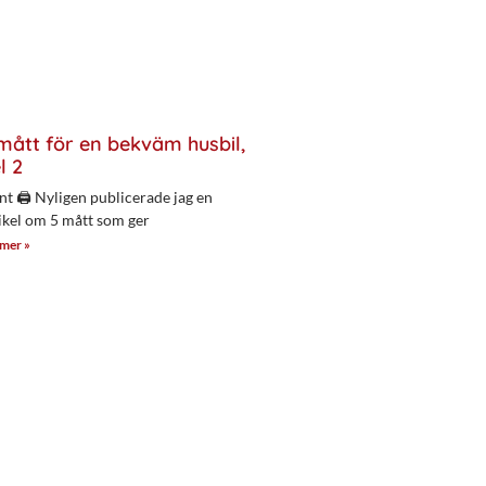
mått för en bekväm husbil,
l 2
nt 🖨 Nyligen publicerade jag en
ikel om 5 mått som ger
 mer »