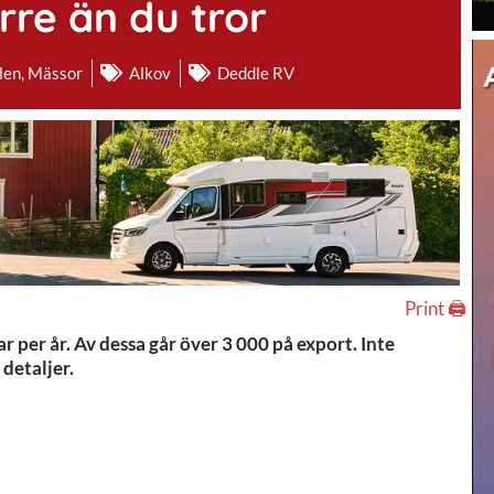
rre än du tror
len
,
Mässor
Alkov
Deddle RV
Print 🖨
r per år. Av dessa går över 3 000 på export. Inte
 detaljer.