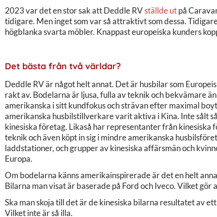
2023 var det en stor sak att Deddle RV
ställde ut
på Caravan 
tidigare. Men inget som var så attraktivt som dessa. Tidigar
högblanka svarta möbler. Knappast europeiska kunders kop
Det bästa från två världar?
Deddle RV är något helt annat. Det är husbilar som Europeisk
rakt av. Bodelarna är ljusa, fulla av teknik och bekvämare 
amerikanska i sitt kundfokus och strävan efter maximal boyta
amerikanska husbilstillverkare varit aktiva i Kina. Inte sålt
kinesiska företag. Likaså har representanter från kinesiska 
teknik och även köpt in sig i mindre amerikanska husbilsföre
laddstationer, och grupper av kinesiska affärsmän och kvinn
Europa.
Om bodelarna känns amerikainspirerade är det en helt anna
Bilarna man visat är baserade på Ford och Iveco. Vilket gör a
Ska man skoja till det är de kinesiska bilarna resultatet av 
Vilket inte är så illa.