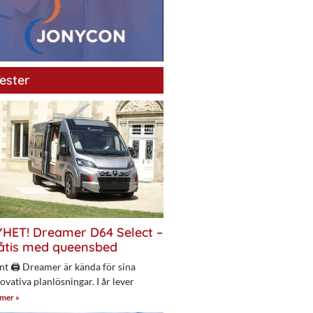
ester
HET! Dreamer D64 Select –
åtis med queensbed
nt 🖨 Dreamer är kända för sina
ovativa planlösningar. I år lever
 mer »