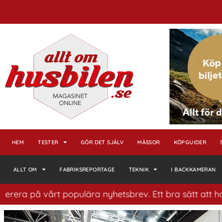
HEM
TESTER
GÖR DET SJÄLV
MÄSSOR
KÖPGUIDER
ALLT OM
FABRIKSREPORTAGE
TEKNIK
I BACKKAMERAN
årt populära nyhetsbrev. Ett bra sätt att ha koll på hu