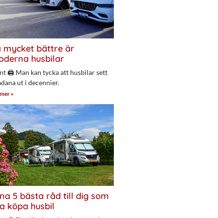
 mycket bättre är
derna husbilar
nt 🖨 Man kan tycka att husbilar sett
adana ut i decennier.
 mer »
na 5 bästa råd till dig som
a köpa husbil