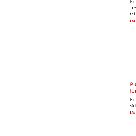
Pri
Tre
frä
Läs
Pl
lä
Pri
så 
Läs