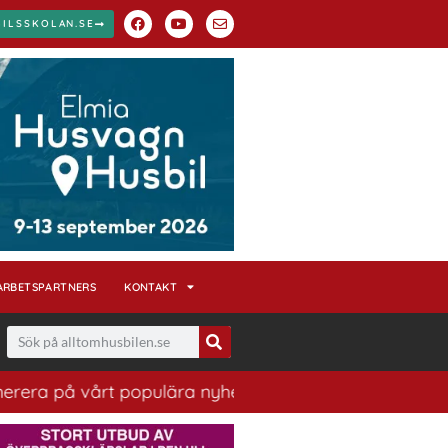
BILSSKOLAN.SE
ARBETSPARTNERS
KONTAKT
rt populära nyhetsbrev. Ett bra sätt att ha koll på hus