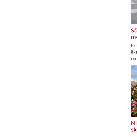
Så
mo
Pri
lik
Läs
Mi
sk