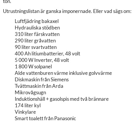
ton.
Utrustningslistan är ganska imponernade. Eller vad sägs om:
Luftfjädring bakaxel
Hydrauliska stödben
310 liter färskvatten
290 liter gråvatten
90 liter svartvatten
400 Ah litiumbatterier, 48 volt
5 000 W Inverter, 48 volt
1 800 W solpanel
Alde vattenburen värme inklusive golvvärme
Diskmaskin från Siemens
Tvättmaskin från Arda
Mikrovågsugn
Induktionshäll + gasolspis med två brännare
174 liter kyl
Vinkylare
Smart toalett från Panasonic