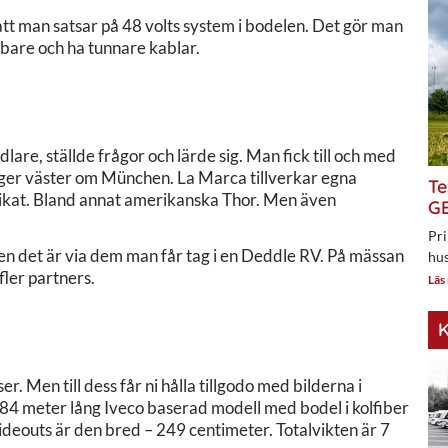
tt man satsar på 48 volts system i bodelen. Det gör man
bare och ha tunnare kablar.
re, ställde frågor och lärde sig. Man fick till och med
gger väster om München. La Marca tillverkar egna
Te
brikat. Bland annat amerikanska Thor. Men även
GE
Pri
 Men det är via dem man får tag i en Deddle RV. På mässan
hus
fler partners.
Läs
K
. Men till dess får ni hålla tillgodo med bilderna i
7,84 meter lång Iveco baserad modell med bodel i kolfiber
lideouts är den bred – 249 centimeter. Totalvikten är 7