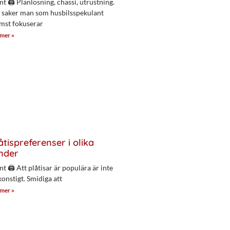
nt 🖨 Planlösning, chassi, utrustning.
 saker man som husbilsspekulant
mst fokuserar
 mer »
åtispreferenser i olika
nder
nt 🖨 Att plåtisar är populära är inte
konstigt. Smidiga att
 mer »