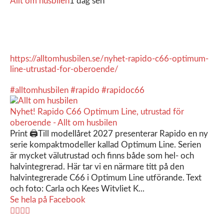
Allt om husbilen
1 dag sen
Rapidos senaste modell är en kompakt husbil med
långbäddar och face-to-face dinette.
Ser riktigt fin ut. Titta själv får du se.
https://alltomhusbilen.se/nyhet-rapido-c66-optimum-
line-utrustad-for-oberoende/
#alltomhusbilen
#rapido
#rapidoc66
Nyhet! Rapido C66 Optimum Line, utrustad för
oberoende - Allt om husbilen
Print 🖨Till modellåret 2027 presenterar Rapido en ny
serie kompaktmodeller kallad Optimum Line. Serien
är mycket välutrustad och finns både som hel- och
halvintegrerad. Här tar vi en närmare titt på den
halvintegrerade C66 i Optimum Line utförande. Text
och foto: Carla och Kees Witvliet K...
Se hela på Facebook