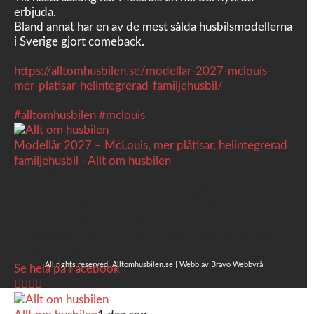
erbjuda.
Bland annat har en av de mest sålda husbilsmodellerna
i Sverige gjort comeback.
https://alltomhusbilen.se/modellar-2027-mclouis-
mer-platisar-helintegrerad-familjehusbil/
#alltomhusbilen
#mclouis
Modellår 2027 – McLouis, mer plåtisar, helintegrerad
familjehusbil - Allt om husbilen
Print 🖨I Sverige är McLouis kända för fullutrustade
och prisvärda halv- och helintegrerade husbilar. Det är
fortfarande där de lägger mest krut. Men till 2027 får
även deras plåtisutbud lite extra kärlek med hela 3 nya
utrustningsnivåer. Av Stefan Janeld Det vimlar inte
direkt av husb...
All rights reserved, Alltomhusbilen.se | Webb av
Bravo Webbyrå
Se hela på Facebook