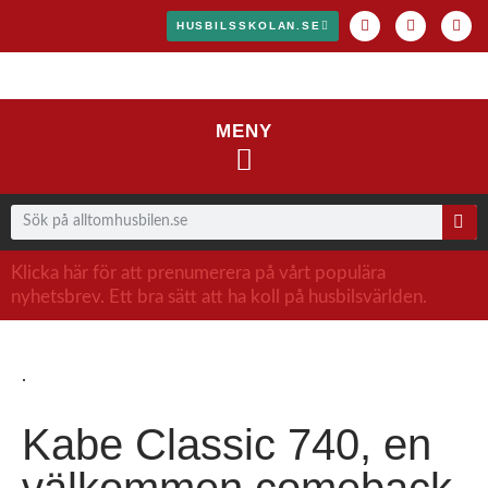
HUSBILSSKOLAN.SE
MENY
Klicka här för att prenumerera på vårt populära
nyhetsbrev. Ett bra sätt att ha koll på husbilsvärlden.
.
Kabe Classic 740, en
välkommen comeback