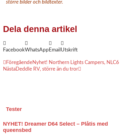
större bilder och bildtexter.
Dela denna artikel
Facebook
WhatsApp
Email
Utskrift
Föregående
Nyhet! Northern Lights Campers, NLC6
Nästa
Deddle RV, större än du tror
Tester
NYHET! Dreamer D64 Select – Plåtis med
queensbed