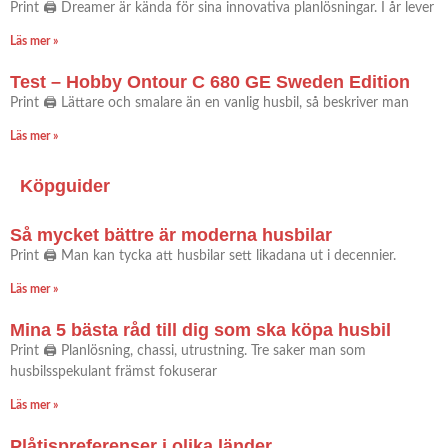
Print 🖨 Dreamer är kända för sina innovativa planlösningar. I år lever
Läs mer »
Test – Hobby Ontour C 680 GE Sweden Edition
Print 🖨 Lättare och smalare än en vanlig husbil, så beskriver man
Läs mer »
Köpguider
Så mycket bättre är moderna husbilar
Print 🖨 Man kan tycka att husbilar sett likadana ut i decennier.
Läs mer »
Mina 5 bästa råd till dig som ska köpa husbil
Print 🖨 Planlösning, chassi, utrustning. Tre saker man som
husbilsspekulant främst fokuserar
Läs mer »
Plåtispreferenser i olika länder