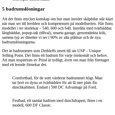
5 badrumslösningar
Att det finns mycket kunskap om hur man inreder skåpbilar står klart
när man ser till bredden och kompetensen på modellserien. Här finns
modeller i tre storlekar – 540, 600 och 640. Inredda med tvärbäddar,
långbäddar, popup-tak (tillval), smarta garage, genomtänkta kök,
samma typ av dinetter vi ser i 90% av alla plåtisar och de nya
badrumslösningarna.
Det är badrummen som Dethleffs utsett till sin USP – Unique
Selling Point. Det finns ett badrum för varje önskemål och behov.
Att man inspirerats av Pössl är tydligt, även om man från företaget
med ett leende förnekar det.
Comfortbad, för de som värderar badrummet högt. Man
tar bort en dyna ur tvärbädden för att få mer plats för
duschkabinen. Endast i 590 DC Advantage på Ford.
Festbad, ett samlat badrum med duschdraperi, finns i en
modell, 600 DF Classic.