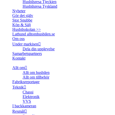
Husbilsresa Tjeckien
Husbilsresa Tyskland
Nyheter
Gör det själv
Stor Snubbe
Köp & Sälj
Husbilsskolan >>
Lathund alltomhusbilen.se
Om oss
Under markisen
Dela din upplevelse
Samarbetspartners
Kontakt
Allt om
Allt om husbilen
Allt om tillbehör
Fabriksreportage
Teknik
Chassi
Elektronik
VVS
I backkameran
Resmål