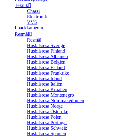
Teknik
Chassi
Elektronik
VVS
I backkameran
Resmål
Resmål
Husbilsresa Sverige
Husbilsresa Finland
Husbilsresa Albanien
Husbilsresa Belgien
Husbilsresa Estland
Husbilsresa Frankrike
Husbilsresa Irland
Husbilsresa Italien
Husbilsresa Kroatien
Husbilsresa Montenegro
Husbilsresa Nordmakedonien
Husbilsresa Norge
Husbilsresa Österrike
Husbilsresa Polen
Husbilsresa Portugal
Husbilsresa Schweiz
Husbilsresa Spanien