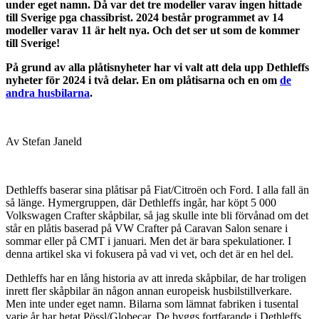
under eget namn. Då var det tre modeller varav ingen hittade
till Sverige pga chassibrist. 2024 består programmet av 14
modeller varav 11 är helt nya. Och det ser ut som de kommer
till Sverige!
På grund av alla plåtisnyheter har vi valt att dela upp Dethleffs
nyheter för 2024 i två delar. En om plåtisarna och en om
de
andra husbilarna
.
Av Stefan Janeld
Dethleffs baserar sina plåtisar på Fiat/Citroën och Ford. I alla fall än
så länge. Hymergruppen, där Dethleffs ingår, har köpt 5 000
Volkswagen Crafter skåpbilar, så jag skulle inte bli förvånad om det
står en plåtis baserad på VW Crafter på Caravan Salon senare i
sommar eller på CMT i januari. Men det är bara spekulationer. I
denna artikel ska vi fokusera på vad vi vet, och det är en hel del.
Dethleffs har en lång historia av att inreda skåpbilar, de har troligen
inrett fler skåpbilar än någon annan europeisk husbilstillverkare.
Men inte under eget namn. Bilarna som lämnat fabriken i tusental
varje år har hetat Pössl/Globecar. De byggs fortfarande i Dethleffs