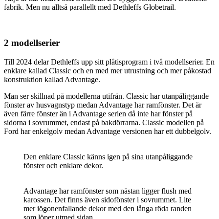
fabrik. Men nu alltså parallellt med Dethleffs Globetrail.
2 modellserier
Till 2024 delar Dethleffs upp sitt plåtisprogram i två modellserier. En
enklare kallad Classic och en med mer utrustning och mer påkostad
konstruktion kallad Advantage.
Man ser skillnad på modellerna utifrån. Classic har utanpåliggande
fönster av husvagnstyp medan Advantage har ramfönster. Det är
även färre fönster än i Advantage serien då inte har fönster på
sidorna i sovrummet, endast på bakdörrarna. Classic modellen på
Ford har enkelgolv medan Advantage versionen har ett dubbelgolv.
Den enklare Classic känns igen på sina utanpåliggande
fönster och enklare dekor.
Advantage har ramfönster som nästan ligger flush med
karossen. Det finns även sidofönster i sovrummet. Lite
mer iögonenfallande dekor med den långa röda randen
som löper utmed sidan.