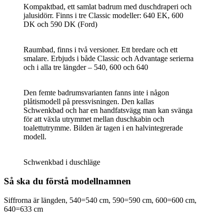
Kompaktbad, ett samlat badrum med duschdraperi och
jalusidörr. Finns i tre Classic modeller: 640 EK, 600
DK och 590 DK (Ford)
Raumbad, finns i två versioner. Ett bredare och ett
smalare. Erbjuds i både Classic och Advantage serierna
och i alla tre längder – 540, 600 och 640
Den femte badrumsvarianten fanns inte i någon
plåtismodell på pressvisningen. Den kallas
Schwenkbad och har en handfatsvägg man kan svänga
för att växla utrymmet mellan duschkabin och
toalettutrymme. Bilden är tagen i en halvintegrerade
modell.
Schwenkbad i duschläge
Så ska du förstå modellnamnen
Siffrorna är längden, 540=540 cm, 590=590 cm, 600=600 cm,
640=633 cm