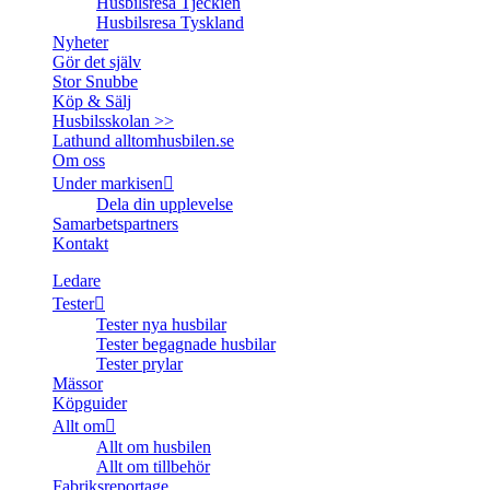
Husbilsresa Tjeckien
Husbilsresa Tyskland
Nyheter
Gör det själv
Stor Snubbe
Köp & Sälj
Husbilsskolan >>
Lathund alltomhusbilen.se
Om oss
Under markisen
Dela din upplevelse
Samarbetspartners
Kontakt
Ledare
Tester
Tester nya husbilar
Tester begagnade husbilar
Tester prylar
Mässor
Köpguider
Allt om
Allt om husbilen
Allt om tillbehör
Fabriksreportage