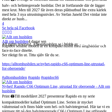
halv- och helintegrerade husbilar. Det är fortfarande där de lägger
mest krut. Men till 2027 får även deras plåtisutbud lite extra kärlek
med hela 3 nya utrustningsnivåer. Av Stefan Janeld Det vimlar inte
direkt av husb...
4
Se hela på Facebook
Allt om husbilen
4 dagar sen
All rights reserved, Alltomhusbilen.se | Webb av
Bravo Webbyrå
Rapidos senaste modell är en kompakt husbil med långbäddar och
face-to-face dinette.
Ser riktigt fin ut. Titta själv får du se.
https://alltomhusbilen.se/nyhet-rapido-c66-optimum-line-utrustad-
for-oberoende/
#alltomhusbilen
#rapido
#rapidoc66
Nyhet! Rapido C66 Optimum Line, utrustad för oberoende - Allt om
husbilen
Print 🖨Till modellåret 2027 presenterar Rapido en ny serie
kompaktmodeller kallad Optimum Line. Serien är mycket
välutrustad och finns både som hel- och halvintegrerad. Här tar vi en
närmare titt på den halvintegrerade C66 i Optimum Line utförande.