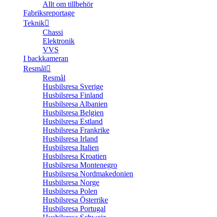
Allt om tillbehör
Fabriksreportage
Teknik
Chassi
Elektronik
VVS
I backkameran
Resmål
Resmål
Husbilsresa Sverige
Husbilsresa Finland
Husbilsresa Albanien
Husbilsresa Belgien
Husbilsresa Estland
Husbilsresa Frankrike
Husbilsresa Irland
Husbilsresa Italien
Husbilsresa Kroatien
Husbilsresa Montenegro
Husbilsresa Nordmakedonien
Husbilsresa Norge
Husbilsresa Polen
Husbilsresa Österrike
Husbilsresa Portugal