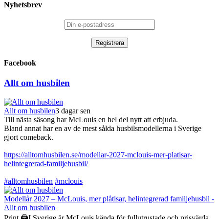
Nyhetsbrev
Facebook
Allt om husbilen
Allt om husbilen
3 dagar sen
Till nästa säsong har McLouis en hel del nytt att erbjuda.
Bland annat har en av de mest sålda husbilsmodellerna i Sverige
gjort comeback.
https://alltomhusbilen.se/modellar-2027-mclouis-mer-platisar-
helintegrerad-familjehusbil/
#alltomhusbilen
#mclouis
Modellår 2027 – McLouis, mer plåtisar, helintegrerad familjehusbil -
Allt om husbilen
Print 🖨I Sverige är McLouis kända för fullutrustade och prisvärda