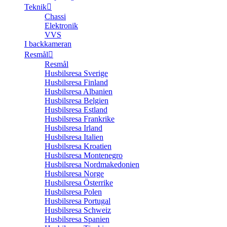
Teknik
Chassi
Elektronik
VVS
I backkameran
Resmål
Resmål
Husbilsresa Sverige
Husbilsresa Finland
Husbilsresa Albanien
Husbilsresa Belgien
Husbilsresa Estland
Husbilsresa Frankrike
Husbilsresa Irland
Husbilsresa Italien
Husbilsresa Kroatien
Husbilsresa Montenegro
Husbilsresa Nordmakedonien
Husbilsresa Norge
Husbilsresa Österrike
Husbilsresa Polen
Husbilsresa Portugal
Husbilsresa Schweiz
Husbilsresa Spanien