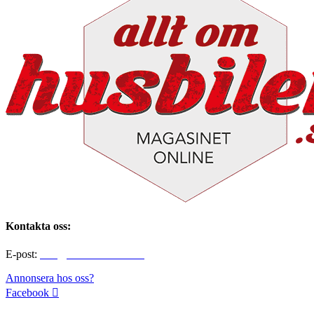
Kontakta oss:
E-post:
info@alltomhusbilen.se
Annonsera hos oss?
Facebook