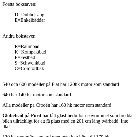
Första bokstaven:
D=Dubbelsäng
E=Enkelbäddar
Andra bokstaven
R=Raumbad
K=Kompaktbad
F=Festbad
S=Schwenkbad
C=Comfortbak
540 och 600 modeller på Fiat har 120hk motor som standard
640 har 140 hk motor som standard
Alla modeller på Citroën har 160 hk motor som standard
Globetrail på Ford
har fått glasfiberbulor i sovrummet som breddar
bilen tillräckligt för att få plats med en 201 cm lång tvärbädd. Inte
illa!
130 hk motor är standard men man kan köpa till 170 hk.