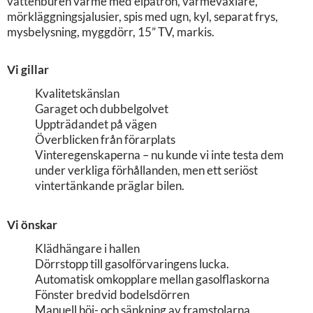
vattenburen värme med elpatron, värmeväxlare,
mörkläggningsjalusier, spis med ugn, kyl, separat frys,
mysbelysning, myggdörr, 15” TV, markis.
Vi gillar
Kvalitetskänslan
Garaget och dubbelgolvet
Uppträdandet på vägen
Överblicken från förarplats
Vinteregenskaperna – nu kunde vi inte testa dem
under verkliga förhållanden, men ett seriöst
vintertänkande präglar bilen.
Vi önskar
Klädhängare i hallen
Dörrstopp till gasolförvaringens lucka.
Automatisk omkopplare mellan gasolflaskorna
Fönster bredvid bodelsdörren
Manuell höj- och sänkning av framstolarna