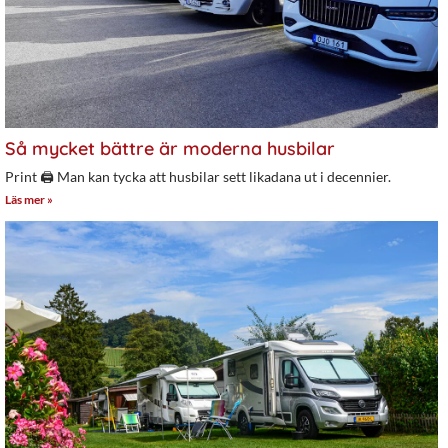
Så mycket bättre är moderna husbilar
Print 🖨 Man kan tycka att husbilar sett likadana ut i decennier.
Läs mer »