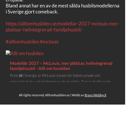
Bland annat har en av de mest sålda husbilsmodellerna
i Sverige gjort comeback.
https://alltomhusbilen.se/modellar-2027-mclouis-mer-
platisar-helintegrerad-familjehusbil/
#alltomhusbilen
#mclouis
Modellår 2027 – McLouis, mer plåtisar, helintegrerad
familjehusbil - Allt om husbilen
Print 🖨I Sverige är McLouis kända för fullutrustade och
prisvärda halv- och helintegrerade husbilar. Det är fortfarande
där de lägger mest krut. Men till 2027 får även deras
plåtisutbud lite extra kärlek med hela 3 nya utrustningsnivåer.
All rights reserved, Alltomhusbilen.se | Webb av
Bravo Webbyrå
Av Stefan Janeld Det vimlar inte direkt av husb...
4
Se hela på Facebook
Allt om husbilen