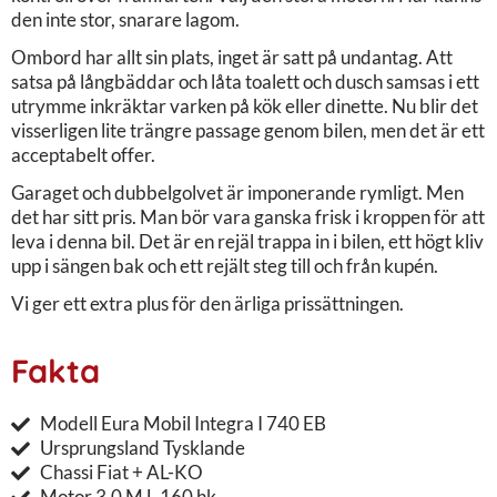
den inte stor, snarare lagom.
Ombord har allt sin plats, inget är satt på undantag. Att
satsa på långbäddar och låta toalett och dusch samsas i ett
utrymme inkräktar varken på kök eller dinette. Nu blir det
visserligen lite trängre passage genom bilen, men det är ett
acceptabelt offer.
Garaget och dubbelgolvet är imponerande rymligt. Men
det har sitt pris. Man bör vara ganska frisk i kroppen för att
leva i denna bil. Det är en rejäl trappa in i bilen, ett högt kliv
upp i sängen bak och ett rejält steg till och från kupén.
Vi ger ett extra plus för den ärliga prissättningen.
Fakta
Modell Eura Mobil Integra I 740 EB
Ursprungsland Tysklande
Chassi Fiat + AL-KO
Motor 3,0 MJ, 160 hk