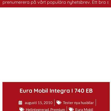
numerera på vårt populära nyhetsbrev. Ett bra sätt att 
.
Eura Mobil Integra I 740 EB
augusti 15, 2010
Tester nya husbilar
Helintegrerad
,
Premium
Eura Mobil