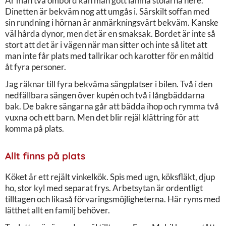
Är man två ombord kan man gott lämna stolarna nere.
Dinetten är bekväm nog att umgås i. Särskilt soffan med
sin rundning i hörnan är anmärkningsvärt bekväm. Kanske
väl hårda dynor, men det är en smaksak. Bordet är inte så
stort att det är i vägen när man sitter och inte så litet att
man inte får plats med tallrikar och karotter för en måltid
åt fyra personer.
Jag räknar till fyra bekväma sängplatser i bilen. Två i den
nedfällbara sängen över kupén och två i långbäddarna
bak. De bakre sängarna går att bädda ihop och rymma två
vuxna och ett barn. Men det blir rejäl klättring för att
komma på plats.
Allt finns på plats
Köket är ett rejält vinkelkök. Spis med ugn, köksfläkt, djup
ho, stor kyl med separat frys. Arbetsytan är ordentligt
tilltagen och likaså förvaringsmöjligheterna. Här ryms med
lätthet allt en familj behöver.