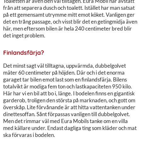
Toaletten är även den väl tilltagen. Eura Mobil har avstått
från att separera dusch och toalett. Istället har man satsat
på ett gemensamt utrymme mitt emot köket. Vanligen ger
det en trång passage, och visst blir det en getingmidja även
här, men eftersom bilen är hela 240 centimeter bred blir
det inget problem.
Finlandsfärja?
Det minst sagt väl tilltagna, uppvärmda, dubbelgolvet
mäter 60 centimeter på höjden. Där och i det enorma
garaget tar bilen emot last som en finlandsfärja. Bilens
totalvikt är modiga fem ton och lastkapaciteten 950 kilo.
Här har vi en bil att bo i, länge. I bodelen finns en gigantisk
garderob, troligen den största på marknaden, och gott om
överskåp. Lite förvånande är att hitta vattentanken under
dinettesoffan. Sånt förpassas vanligen till dubbelgolvet.
Men det rimmar väl med Eura Mobils tanke om en villa
med källare under. Endast dagliga ting som kläder och mat
ska förvaras i bodelen.