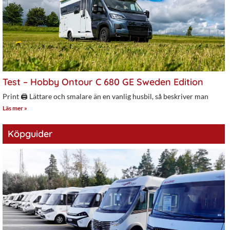
Test – Hobby Ontour C 680 GE Sweden Edition
Print 🖨 Lättare och smalare än en vanlig husbil, så beskriver man
Läs mer »
Köpguider