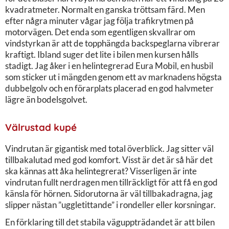
kvadratmeter. Normalt en ganska tröttsam färd. Men
efter några minuter vågar jag följa trafikrytmen på
motorvägen. Det enda som egentligen skvallrar om
vindstyrkan är att de topphängda backspeglarna vibrerar
kraftigt. Ibland suger det lite i bilen men kursen hålls
stadigt. Jag åker i en helintegrerad Eura Mobil, en husbil
som sticker ut i mängden genom ett av marknadens högsta
dubbelgolv och en förarplats placerad en god halvmeter
lägre än bodelsgolvet.
Välrustad kupé
Vindrutan är gigantisk med total överblick. Jag sitter väl
tillbakalutad med god komfort. Visst är det är så här det
ska kännas att åka helintegrerat? Visserligen är inte
vindrutan fullt nerdragen men tillräckligt för att få en god
känsla för hörnen. Sidorutorna är väl tillbakadragna, jag
slipper nästan ”uggletittande” i rondeller eller korsningar.
En förklaring till det stabila väguppträdandet är att bilen