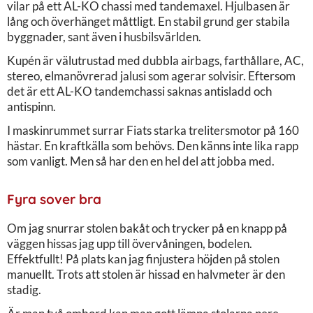
vilar på ett AL-KO chassi med tandemaxel. Hjulbasen är
lång och överhänget måttligt. En stabil grund ger stabila
byggnader, sant även i husbilsvärlden.
Kupén är välutrustad med dubbla airbags, farthållare, AC,
stereo, elmanövrerad jalusi som agerar solvisir. Eftersom
det är ett AL-KO tandemchassi saknas antisladd och
antispinn.
I maskinrummet surrar Fiats starka trelitersmotor på 160
hästar. En kraftkälla som behövs. Den känns inte lika rapp
som vanligt. Men så har den en hel del att jobba med.
Fyra sover bra
Om jag snurrar stolen bakåt och trycker på en knapp på
väggen hissas jag upp till övervåningen, bodelen.
Effektfullt! På plats kan jag finjustera höjden på stolen
manuellt. Trots att stolen är hissad en halvmeter är den
stadig.