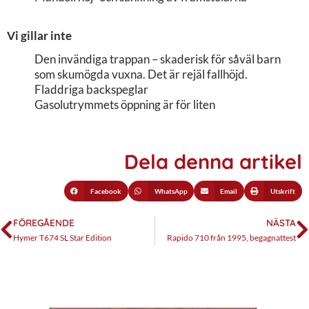
Vi gillar inte
Den invändiga trappan – skaderisk för såväl barn
som skumögda vuxna. Det är rejäl fallhöjd.
Fladdriga backspeglar
Gasolutrymmets öppning är för liten
Dela denna artikel
Facebook
WhatsApp
Email
Utskrift
FÖREGÅENDE
NÄSTA
Hymer T674 SL Star Edition
Rapido 710 från 1995, begagnattest