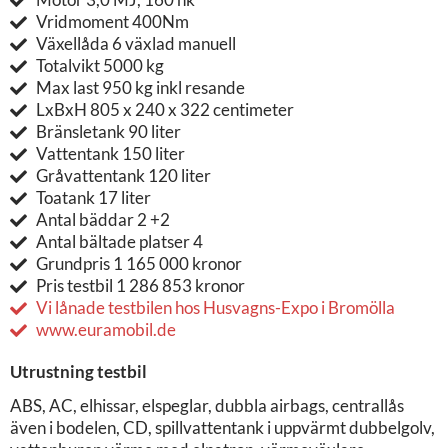
Vridmoment 400Nm
Växellåda 6 växlad manuell
Totalvikt 5000 kg
Max last 950 kg inkl resande
LxBxH 805 x 240 x 322 centimeter
Bränsletank 90 liter
Vattentank 150 liter
Gråvattentank 120 liter
Toatank 17 liter
Antal bäddar 2 +2
Antal bältade platser 4
Grundpris 1 165 000 kronor
Pris testbil 1 286 853 kronor
Vi lånade testbilen hos Husvagns-Expo i Bromölla
www.euramobil.de
Utrustning testbil
ABS, AC, elhissar, elspeglar, dubbla airbags, centrallås
även i bodelen, CD, spillvattentank i uppvärmt dubbelgolv,