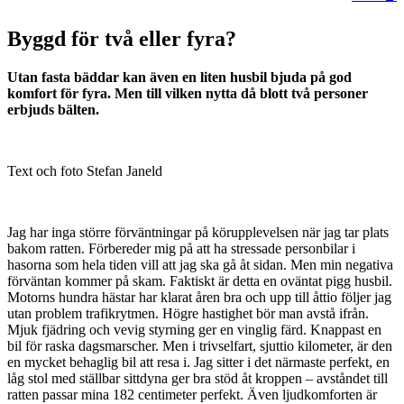
Byggd för två eller fyra?
Utan fasta bäddar kan även en liten husbil bjuda på god
komfort för fyra. Men till vilken nytta då blott två personer
erbjuds bälten.
Text och foto Stefan Janeld
Jag har inga större förväntningar på körupplevelsen när jag tar plats
bakom ratten. Förbereder mig på att ha stressade personbilar i
hasorna som hela tiden vill att jag ska gå åt sidan. Men min negativa
förväntan kommer på skam. Faktiskt är detta en oväntat pigg husbil.
Motorns hundra hästar har klarat åren bra och upp till åttio följer jag
utan problem trafikrytmen. Högre hastighet bör man avstå ifrån.
Mjuk fjädring och vevig styrning ger en vinglig färd. Knappast en
bil för raska dagsmarscher. Men i trivselfart, sjuttio kilometer, är den
en mycket behaglig bil att resa i. Jag sitter i det närmaste perfekt, en
låg stol med ställbar sittdyna ger bra stöd åt kroppen – avståndet till
ratten passar mina 182 centimeter perfekt. Även ljudkomforten är