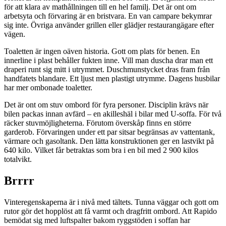
för att klara av mathållningen till en hel familj. Det är ont om
arbetsyta och förvaring är en bristvara. En van campare bekymrar
sig inte. Övriga använder grillen eller glädjer restaurangägare efter
vägen.
Toaletten är ingen oäven historia. Gott om plats för benen. En
innerline i plast behåller fukten inne. Vill man duscha drar man ett
draperi runt sig mitt i utrymmet. Duschmunstycket dras fram från
handfatets blandare. Ett ljust men plastigt utrymme. Dagens husbilar
har mer ombonade toaletter.
Det är ont om stuv ombord för fyra personer. Disciplin krävs när
bilen packas innan avfärd – en akilleshäl i bilar med U-soffa. För två
räcker stuvmöjligheterna. Förutom överskåp finns en större
garderob. Förvaringen under ett par sitsar begränsas av vattentank,
värmare och gasoltank. Den lätta konstruktionen ger en lastvikt på
640 kilo. Vilket får betraktas som bra i en bil med 2 900 kilos
totalvikt.
Brrrr
Vinteregenskaperna är i nivå med tältets. Tunna väggar och gott om
rutor gör det hopplöst att få varmt och dragfritt ombord. Att Rapido
bemödat sig med luftspalter bakom ryggstöden i soffan har