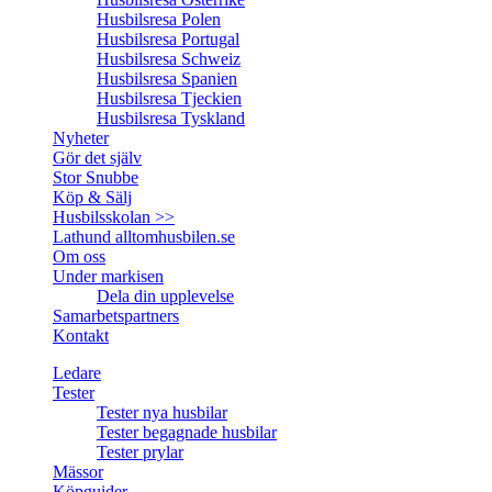
Husbilsresa Polen
Husbilsresa Portugal
Husbilsresa Schweiz
Husbilsresa Spanien
Husbilsresa Tjeckien
Husbilsresa Tyskland
Nyheter
Gör det själv
Stor Snubbe
Köp & Sälj
Husbilsskolan >>
Lathund alltomhusbilen.se
Om oss
Under markisen
Dela din upplevelse
Samarbetspartners
Kontakt
Ledare
Tester
Tester nya husbilar
Tester begagnade husbilar
Tester prylar
Mässor
Köpguider