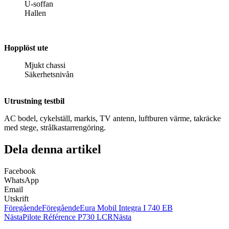
U-soffan
Hallen
Hopplöst ute
Mjukt chassi
Säkerhetsnivån
Utrustning testbil
AC bodel, cykelställ, markis, TV antenn, luftburen värme, takräcke
med stege, strålkastarrengöring.
Dela denna artikel
Facebook
WhatsApp
Email
Utskrift
Föregående
Föregående
Eura Mobil Integra I 740 EB
Nästa
Pilote Référence P730 LCR
Nästa