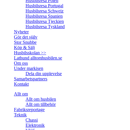
Husbilsresa Polen
Husbilsresa Portugal
Husbilsresa Schweiz
Husbilsresa Spanien
Husbilsresa Tjeckien
Husbilsresa Tyskland
Nyheter
Gör det själv
Stor Snubbe
Köp & Sälj
Husbilsskolan >>
Lathund alltomhusbilen.se
Om oss
Under markisen
Dela din upplevelse
Samarbetspartners
Kontakt
Allt om
Allt om husbilen
Allt om tillbehör
Fabriksreportage
Teknik
Chassi
Elektronik