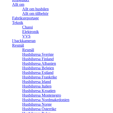
Allt om
Allt om husbilen
Allt om tillbehör
Fabriksreportage
Teknik
Chassi
Elektronik
VVS
I backkameran
Resmål
Resmål
Husbilsresa Sverige
Husbilsresa Finland
Husbilsresa Albanien
Husbilsresa Belgien
Husbilsresa Estland
Husbilsresa Frankrike
Husbilsresa Irland
Husbilsresa Italien
Husbilsresa Kroatien
Husbilsresa Montenegro
Husbilsresa Nordmakedonien
Husbilsresa Norge
Husbilsresa Österrike