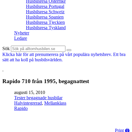
Husbilsresa Österrike
Husbilsresa Portugal
Husbilsresa Schweiz
Husbilsresa Spanien
Husbilsresa Tjeckien
Husbilsresa Tyskland
Nyheter
Ledare
Sök
Klicka här för att prenumerera på vårt populära nyhetsbrev. Ett bra
sätt att ha koll på husbilsvärlden.
.
Rapido 710 från 1995, begagnattest
augusti 15, 2010
Tester begagnade husbilar
Halvintegrerad
,
Mellanklass
Rapido
Print 🖨