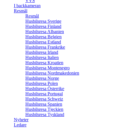
VVS
I backkameran
Resmål
Resmål
Husbilsresa Sverige
Husbilsresa Finland
Husbilsresa Albanien
Husbilsresa Belgien
Husbilsresa Estland
Husbilsresa Frankrike
Husbilsresa Irland
Husbilsresa Italien
Husbilsresa Kroatien
Husbilsresa Montenegro
Husbilsresa Nordmakedonien
Husbilsresa Norge
Husbilsresa Polen
Husbilsresa Österrike
Husbilsresa Portugal
Husbilsresa Schweiz
Husbilsresa Spanien
Husbilsresa Tjeckien
Husbilsresa Tyskland
Nyheter
Ledare