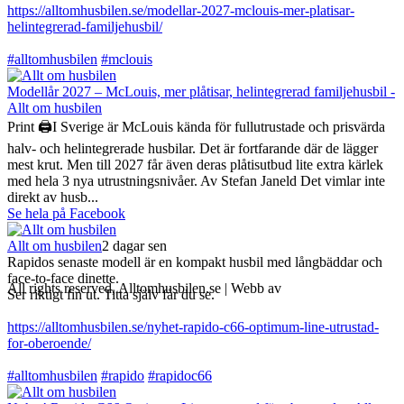
https://alltomhusbilen.se/modellar-2027-mclouis-mer-platisar-
helintegrerad-familjehusbil/
#alltomhusbilen
#mclouis
Modellår 2027 – McLouis, mer plåtisar, helintegrerad familjehusbil -
Allt om husbilen
Print 🖨I Sverige är McLouis kända för fullutrustade och prisvärda
halv- och helintegrerade husbilar. Det är fortfarande där de lägger
mest krut. Men till 2027 får även deras plåtisutbud lite extra kärlek
med hela 3 nya utrustningsnivåer. Av Stefan Janeld Det vimlar inte
direkt av husb...
Se hela på Facebook
Allt om husbilen
2 dagar sen
Rapidos senaste modell är en kompakt husbil med långbäddar och
face-to-face dinette.
All rights reserved, Alltomhusbilen.se | Webb av
Bravo Webbyrå
Ser riktigt fin ut. Titta själv får du se.
https://alltomhusbilen.se/nyhet-rapido-c66-optimum-line-utrustad-
for-oberoende/
#alltomhusbilen
#rapido
#rapidoc66