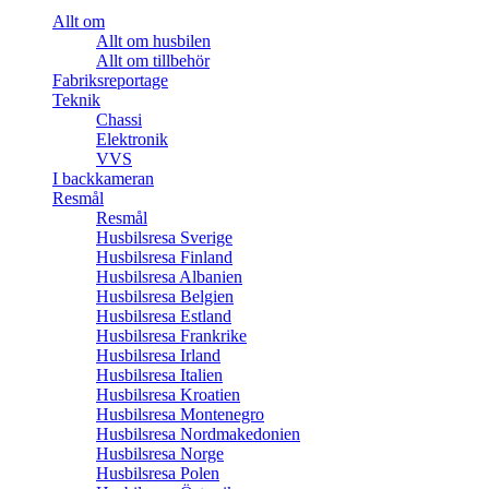
Allt om
Allt om husbilen
Allt om tillbehör
Fabriksreportage
Teknik
Chassi
Elektronik
VVS
I backkameran
Resmål
Resmål
Husbilsresa Sverige
Husbilsresa Finland
Husbilsresa Albanien
Husbilsresa Belgien
Husbilsresa Estland
Husbilsresa Frankrike
Husbilsresa Irland
Husbilsresa Italien
Husbilsresa Kroatien
Husbilsresa Montenegro
Husbilsresa Nordmakedonien
Husbilsresa Norge
Husbilsresa Polen