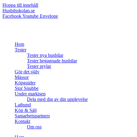
Hoppa till innehåll
Husbilsskolan.se
Facebook
Youtube
Envelope
Hem
Tester
Tester nya husbilar
Tester begagnade husbilar
Tester prylar
Gör det själv
Mässor
Köpguider
Stor Snubbe
Under markisen
Dela med dig av din upplevelse
Lathund
Köp & Sälj
Samarbetspartners
Kontakt
Om oss