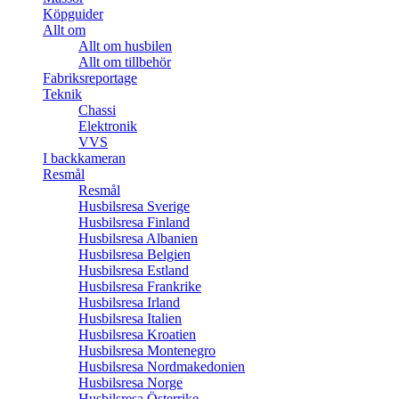
Köpguider
Allt om
Allt om husbilen
Allt om tillbehör
Fabriksreportage
Teknik
Chassi
Elektronik
VVS
I backkameran
Resmål
Resmål
Husbilsresa Sverige
Husbilsresa Finland
Husbilsresa Albanien
Husbilsresa Belgien
Husbilsresa Estland
Husbilsresa Frankrike
Husbilsresa Irland
Husbilsresa Italien
Husbilsresa Kroatien
Husbilsresa Montenegro
Husbilsresa Nordmakedonien
Husbilsresa Norge
Husbilsresa Österrike