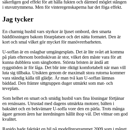
säkerligen god effekt för att hålla fukten och därmed möglet stången
i stuvutrymmena. Men för vinteregenskaperna har det föga effekt.
Jag tycker
En charmig husbil vars styrkor är ljuset ombord, den smarta
bäddlösningen bakom förarplatsen och det nätta formatet. Den är
kort och smal vilket gör mycket för manövrerbarheten.
U-soffan är en oslagbar umgängesplats. Det är lite svårt att komma
på plats eftersom bordsskivan är stor, vilket den måste vara för att
kunna dubblera som sängbotten. Största bristen är ändå att
ryggstöden är för låga. Det blir inte riktigt komfortabelt när man vill
luta sig tillbaka. Utsikten genom de maximalt stora rutorna kommer
vara ständig källa till glädje. Är man två kan U-soffan lämnas
bäddad. Den främre sittgruppen duger utmärkt som mat- och
teveplats.
Som helhet en smart och smidig husbil vars fina lösningar förtjänar
en renässans. Utrustad med dagens utmärkta motorer, bälten i
baksätet och en bekvämare U-soffa vore den en pärla. Trots många
ägare genom åren har inredningen hållit ihop väl. Det vittnar om god
kvalitet.
Rapido hade faktiskt en bil på modellprogrammet 2009 som i mångt