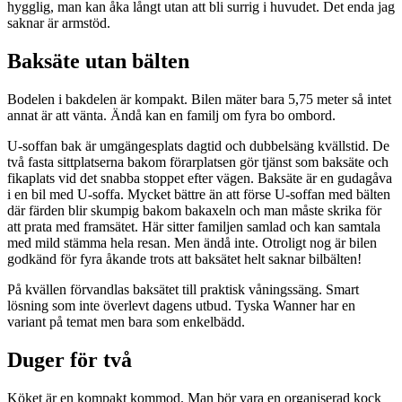
hygglig, man kan åka långt utan att bli surrig i huvudet. Det enda jag
saknar är armstöd.
Baksäte utan bälten
Bodelen i bakdelen är kompakt. Bilen mäter bara 5,75 meter så intet
annat är att vänta. Ändå kan en familj om fyra bo ombord.
U-soffan bak är umgängesplats dagtid och dubbelsäng kvällstid. De
två fasta sittplatserna bakom förarplatsen gör tjänst som baksäte och
fikaplats vid det snabba stoppet efter vägen. Baksäte är en gudagåva
i en bil med U-soffa. Mycket bättre än att förse U-soffan med bälten
där färden blir skumpig bakom bakaxeln och man måste skrika för
att prata med framsätet. Här sitter familjen samlad och kan samtala
med mild stämma hela resan. Men ändå inte. Otroligt nog är bilen
godkänd för fyra åkande trots att baksätet helt saknar bilbälten!
På kvällen förvandlas baksätet till praktisk våningssäng. Smart
lösning som inte överlevt dagens utbud. Tyska Wanner har en
variant på temat men bara som enkelbädd.
Duger för två
Köket är en kompakt kommod. Man bör vara en organiserad kock