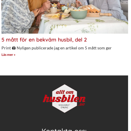
5 mått för en bekväm husbil, del 2
Print 🖨 Nyligen publicerade jag en artikel om 5 mått som ger
Läs mer »