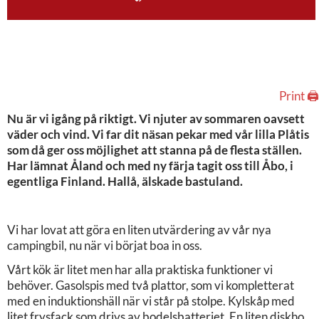
Print 🖨
Nu är vi igång på riktigt. Vi njuter av sommaren oavsett
väder och vind. Vi far dit näsan pekar med vår lilla Plåtis
som då ger oss möjlighet att stanna på de flesta ställen.
Har lämnat Åland och med ny färja tagit oss till Åbo, i
egentliga Finland. Hallå, älskade bastuland.
Vi har lovat att göra en liten utvärdering av vår nya
campingbil, nu när vi börjat boa in oss.
Vårt kök är litet men har alla praktiska funktioner vi
behöver. Gasolspis med två plattor, som vi kompletterat
med en induktionshäll när vi står på stolpe. Kylskåp med
litet frysfack som drivs av bodelsbatteriet. En liten diskho