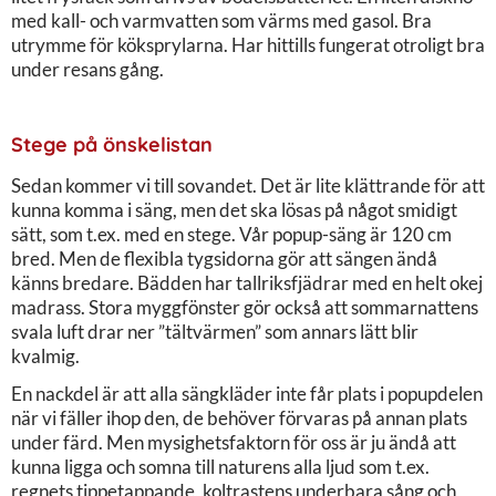
med kall- och varmvatten som värms med gasol. Bra
utrymme för köksprylarna. Har hittills fungerat otroligt bra
under resans gång.
Stege på önskelistan
Sedan kommer vi till sovandet. Det är lite klättrande för att
kunna komma i säng, men det ska lösas på något smidigt
sätt, som t.ex. med en stege. Vår popup-säng är 120 cm
bred. Men de flexibla tygsidorna gör att sängen ändå
känns bredare. Bädden har tallriksfjädrar med en helt okej
madrass. Stora myggfönster gör också att sommarnattens
svala luft drar ner ”tältvärmen” som annars lätt blir
kvalmig.
En nackdel är att alla sängkläder inte får plats i popupdelen
när vi fäller ihop den, de behöver förvaras på annan plats
under färd. Men mysighetsfaktorn för oss är ju ändå att
kunna ligga och somna till naturens alla ljud som t.ex.
regnets tippetappande, koltrastens underbara sång och