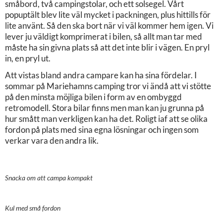
småbord, två campingstolar, och ett solsegel. Vårt
popuptält blev lite väl mycket i packningen, plus hittills för
lite använt. Så den ska bort när vi väl kommer hem igen. Vi
lever ju väldigt komprimerat i bilen, så allt man tar med
måste ha sin givna plats så att det inte blir i vägen. En pryl
in, en pryl ut.
Att vistas bland andra campare kan ha sina fördelar. I
sommar på Mariehamns camping tror vi ändå att vi stötte
på den minsta möjliga bilen i form av en ombyggd
retromodell. Stora bilar finns men man kan ju grunna på
hur smått man verkligen kan ha det. Roligt iaf att se olika
fordon på plats med sina egna lösningar och ingen som
verkar vara den andra lik.
Snacka om att campa kompakt
Kul med små fordon