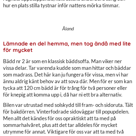
hur en plats stilla tystnar inför nattens mörka timmar.
Åland
Lämnade en del hemma, men tog ändå med lite
för mycket
Bädd nr 2 är som en klassisk bäddsoffa. Man viker ner
vissa delar. Tar varenda kudde som man hittar och bäddar
som madrass. Det här kan ju fungera för vissa, men vi har
ännu aldrig känt behov av att sova där. Men för er som kan
tycka att 120 cm bädd är för trång för två personer eller
för knepig att komma upp i, då har ni ett bra alternativ.
Bilen var utrustad med solskydd till fram- och sidoruta. Tält
för bakdörren. Vinterfodrade sidoväggar till popupdelen.
Men allt det kändes för oss opraktiskt att ta med på
sommarhalvåret, plus att det tar alldeles för mycket
utrymme för annat. Viktigare för oss var att ta med två