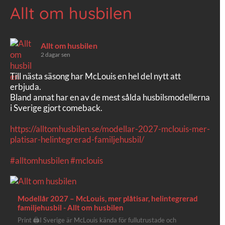
Allt om husbilen
Allt om husbilen
2 dagar sen
Till nästa säsong har McLouis en hel del nytt att
erbjuda.
Bland annat har en av de mest sålda husbilsmodellerna
i Sverige gjort comeback.
https://alltomhusbilen.se/modellar-2027-mclouis-mer-
platisar-helintegrerad-familjehusbil/
#alltomhusbilen
#mclouis
Modellår 2027 – McLouis, mer plåtisar, helintegrerad
familjehusbil - Allt om husbilen
Print 🖨I Sverige är McLouis kända för fullutrustade och