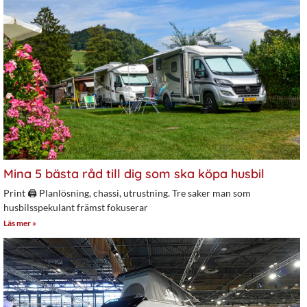
Mina 5 bästa råd till dig som ska köpa husbil
Print 🖨 Planlösning, chassi, utrustning. Tre saker man som
husbilsspekulant främst fokuserar
Läs mer »