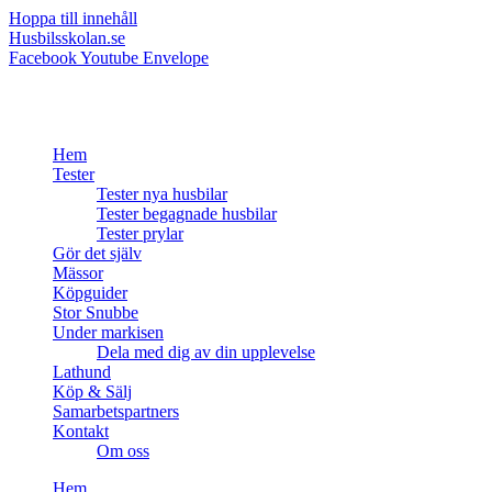
Hoppa till innehåll
Husbilsskolan.se
Facebook
Youtube
Envelope
Hem
Tester
Tester nya husbilar
Tester begagnade husbilar
Tester prylar
Gör det själv
Mässor
Köpguider
Stor Snubbe
Under markisen
Dela med dig av din upplevelse
Lathund
Köp & Sälj
Samarbetspartners
Kontakt
Om oss
Hem