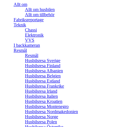
Allt om
Allt om husbilen
Allt om tillbehör
Fabriksreportage
Teknik
Chassi
Elektronik
VVS
I backkameran
Resmål
Resmål
Husbilsresa Sverige
Husbilsresa Finland
Husbilsresa Albanien
Husbilsresa Belgien
Husbilsresa Estland
Husbilsresa Frankrike
Husbilsresa Irland
Husbilsresa Italien
Husbilsresa Kroatien
Husbilsresa Montenegro
Husbilsresa Nordmakedonien
Husbilsresa Norge
Husbilsresa Polen
Husbilsresa Österrike