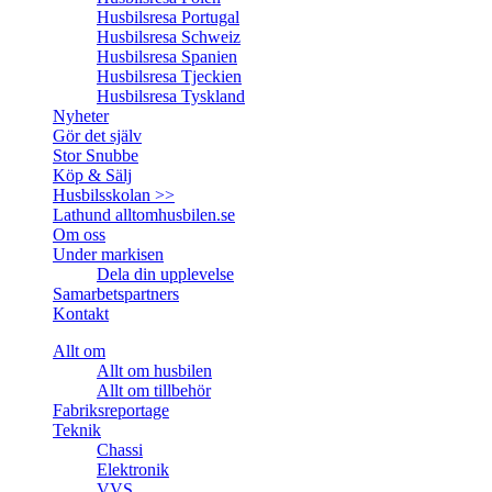
Husbilsresa Portugal
Husbilsresa Schweiz
Husbilsresa Spanien
Husbilsresa Tjeckien
Husbilsresa Tyskland
Nyheter
Gör det själv
Stor Snubbe
Köp & Sälj
Husbilsskolan >>
Lathund alltomhusbilen.se
Om oss
Under markisen
Dela din upplevelse
Samarbetspartners
Kontakt
Allt om
Allt om husbilen
Allt om tillbehör
Fabriksreportage
Teknik
Chassi
Elektronik
VVS