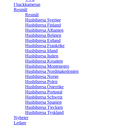
I backkameran
Resmål
Resmål
Husbilsresa Sverige
Husbilsresa Finland
Husbilsresa Albanien
Husbilsresa Belgien
Husbilsresa Estland
Husbilsresa Frankrike
Husbilsresa Irland
Husbilsresa Italien
Husbilsresa Kroatien
Husbilsresa Montenegro
Husbilsresa Nordmakedonien
Husbilsresa Norge
Husbilsresa Polen
Husbilsresa Österrike
Husbilsresa Portugal
Husbilsresa Schweiz
Husbilsresa Spanien
Husbilsresa Tjeckien
Husbilsresa Tyskland
Nyheter
Ledare