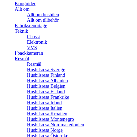
Köpguider
Allt om
Allt om husbilen
Allt om tillbehör
Fabriksreportage
Teknik
Chassi
Elektronik
VVS
I backkameran
Resmål
Resmål
Husbilsresa Sverige
Husbilsresa Finland
Husbilsresa Albanien
Husbilsresa Belgien
Husbilsresa Estland
Husbilsresa Frankrike
Husbilsresa Irland
Husbilsresa Italien
Husbilsresa Kroatien
Husbilsresa Montenegro
Husbilsresa Nordmakedonien
Husbilsresa Norge
Husbilsresa Österrike