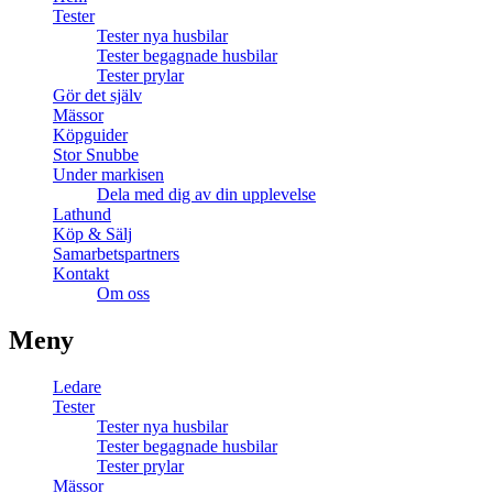
Tester
Tester nya husbilar
Tester begagnade husbilar
Tester prylar
Gör det själv
Mässor
Köpguider
Stor Snubbe
Under markisen
Dela med dig av din upplevelse
Lathund
Köp & Sälj
Samarbetspartners
Kontakt
Om oss
Meny
Ledare
Tester
Tester nya husbilar
Tester begagnade husbilar
Tester prylar
Mässor