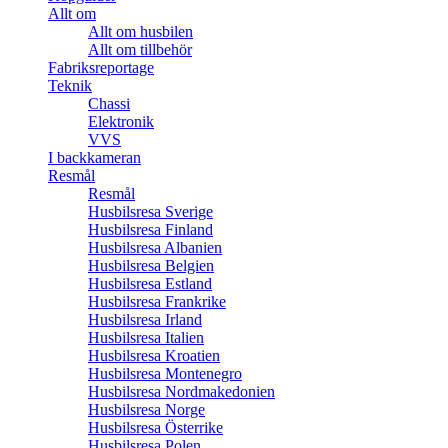
Allt om
Allt om husbilen
Allt om tillbehör
Fabriksreportage
Teknik
Chassi
Elektronik
VVS
I backkameran
Resmål
Resmål
Husbilsresa Sverige
Husbilsresa Finland
Husbilsresa Albanien
Husbilsresa Belgien
Husbilsresa Estland
Husbilsresa Frankrike
Husbilsresa Irland
Husbilsresa Italien
Husbilsresa Kroatien
Husbilsresa Montenegro
Husbilsresa Nordmakedonien
Husbilsresa Norge
Husbilsresa Österrike
Husbilsresa Polen