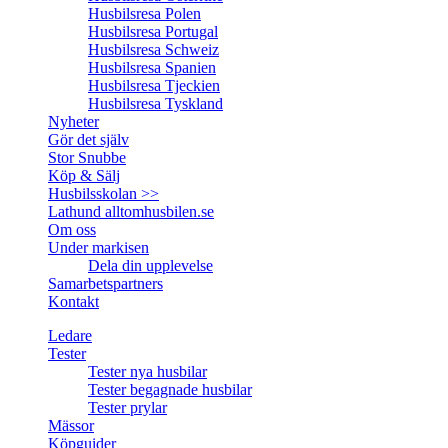
Husbilsresa Polen
Husbilsresa Portugal
Husbilsresa Schweiz
Husbilsresa Spanien
Husbilsresa Tjeckien
Husbilsresa Tyskland
Nyheter
Gör det själv
Stor Snubbe
Köp & Sälj
Husbilsskolan >>
Lathund alltomhusbilen.se
Om oss
Under markisen
Dela din upplevelse
Samarbetspartners
Kontakt
Ledare
Tester
Tester nya husbilar
Tester begagnade husbilar
Tester prylar
Mässor
Köpguider